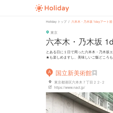
user
pin
tel
time
Holiday トップ
六本木・乃木坂 1dayアート巡
東京
date
child
solitary
六本木・乃木坂 1
tokyo
kanagawa
osaka
とある日に１日で周った六本木・乃木坂エ
★も楽しめますし、美味しいご飯どころも
国立新美術館
A
東京都港区六本木７丁目２２-２
https://www.nact.jp/