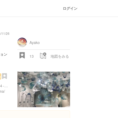
ログイン
/11/26
general
railroad
train
comic
mountain
sports
fishing
bbq
fashion
tradition
music
baby
camera
amusement
aquarium
sea
ball
baer
store
park
Ayako
ョン
13
地図をみる
間
東京都港区南青山１丁目２４-３ TOTO乃木坂ビル
rma/
28.522 px