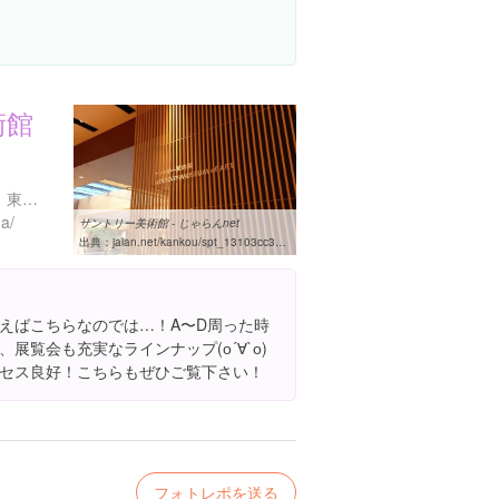
術館
東京都港区赤坂９丁目７-４ 東京ミッドタウン ガレリア 3階
ma/
サントリー美術館 - じゃらんnet
出典：
jalan.net/kankou/spt_13103cc3300033987
えばこちらなのでは…！A〜D周った時
展覧会も充実なラインナップ(о´∀`о)
セス良好！こちらもぜひご覧下さい！
フォトレポを送る