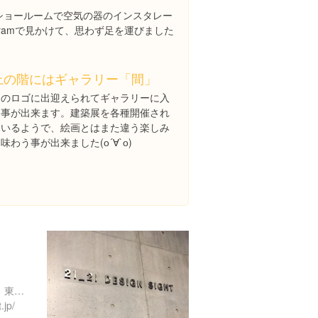
階のショールームで空気の器のインスタレー
agramで見かけて、思わず足を運びました
上の階にはギャラリー「間」
このロゴに出迎えられてギャラリーに入
る事が出来ます。建築展を各種開催され
ているようで、絵画とはまた違う楽しみ
味わう事が出来ました(о´∀`о)
東京都港区赤坂９丁目７-６ 東京ミッドタウン ミッドタウン・ガーデン
.jp/