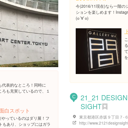
今(2016/11現在)なら一
ションを楽しめます！Inst
(о´∀`о)
を
も代表的なところ！同時に
ころも充実しているので、１
21_21 DESIGN
C
SIGHT
面白スポット
1現在やっているのはダリ展！フ
http://www.2121designsight
トもあり、ショップにはガラ