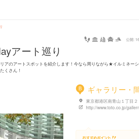
url
guide
hot
type
star
camera
home
settings
profile
print
rank
mail
lock
calendar
access
り
公開: 16
pet
drive
walking
cycling
nature
stroll
art
camp
history
castle
temple
cafe
gourmet
onsen
outdoor
world
public bath
shopping
dayアート巡り
heritage
kyoto
hyogo
リアのアートスポットを紹介します！今なら周りながら★イルミネーシ
たくさん！
ギャラリー・
B
http://www.toto.co.jp/galle