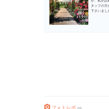
が、私が訪
タッフの方
下さいました(
フォトレポ
0件