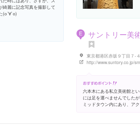
れた時にはあり、さすが、ス
が綺麗に記念写真を撮影して
о´∀`о)
サントリー美
E
http://www.suntory.co.jp/s
六本木にある私立美術館とい
には足を運べませんでしたが、
ミッドタウン内にあり、アク