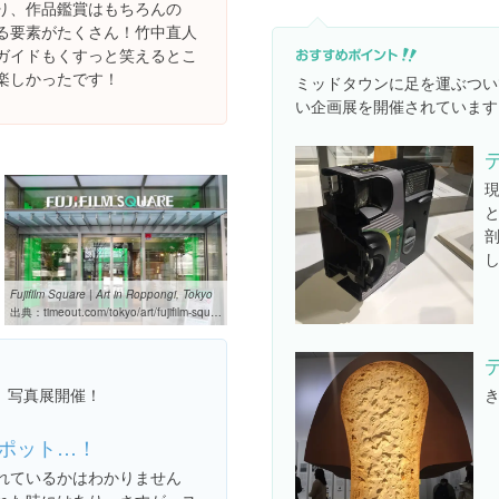
り、作品鑑賞はもちろんの
る要素がたくさん！竹中直人
ガイドもくすっと笑えるとこ
楽しかったです！
ミッドタウンに足を運ぶつい
い企画展を開催されています(*´
Fujifilm Square | Art in Roppongi, Tokyo
出典：
timeout.com/tokyo/art/fujifilm-square
、写真展開催！
ポット…！
れているかはわかりません