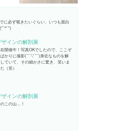
でに必ず覗きたいぐらい、いつも面白
꒳`*)
デザインの解剖展
現在開催中！写真OKでしたので、ここぞ
とばかりに撮影(￣▽￣)身近なものを解
剖していて、その細かさに驚き、笑いま
した（笑）
デザインの解剖展
きのこの山…！