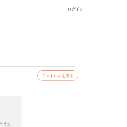
ログイン
。
フォトレポを送る
言そえ