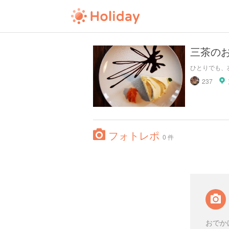
三茶の
ひとりでも、
237
フォトレポ
0 件
おでか