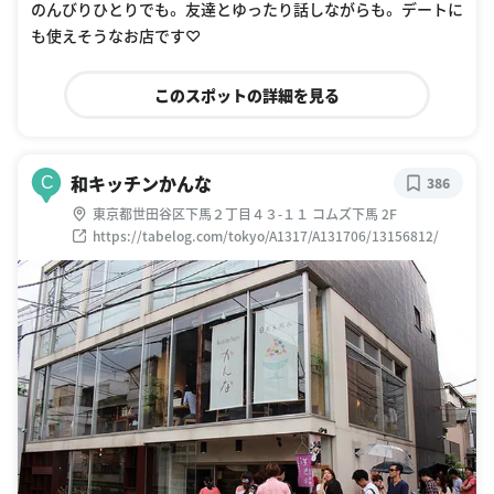
のんびりひとりでも。 友達とゆったり話しながらも。 デートに
も使えそうなお店です♡
このスポットの詳細を見る
和キッチンかんな
C
386
東京都世田谷区下馬２丁目４３-１１ コムズ下馬 2F
https://tabelog.com/tokyo/A1317/A131706/13156812/