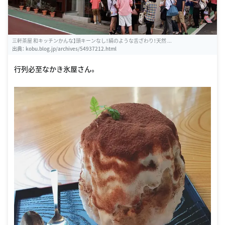
三軒茶屋 和キッチンかんな】頭キーンなし！絹のような舌ざわり！天然 ...
出典：
kobu.blog.jp/archives/54937212.html
行列必至なかき氷屋さん。