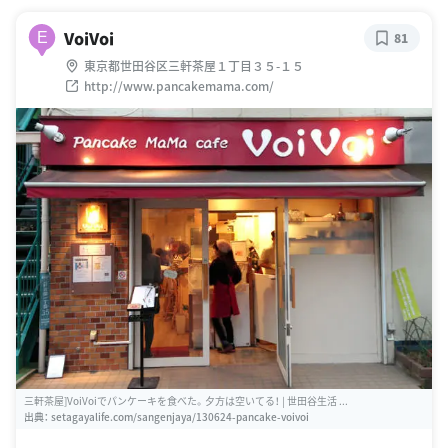
VoiVoi
E
81
東京都世田谷区三軒茶屋１丁目３５-１５
http://www.pancakemama.com/
三軒茶屋]VoiVoiでパンケーキを食べた。夕方は空いてる！ | 世田谷生活 ...
出典：
setagayalife.com/sangenjaya/130624-pancake-voivoi