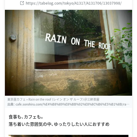
https://tabelog.com/tokyo/A1317/A131706/13037998/
東京昼カフェ » Rain on the roof （レイン オン ザ ルーフ）＠三軒茶屋
出典：
cafe.sorohiru.com/%E4%B8%89%E8%BB%92%E8%8C%B6%E5%B1%8B/rain
-on-the-roof_sangenjay.html
食事も、カフェも。
落ち着いた雰囲気の中、ゆったりしたい人におすすめ