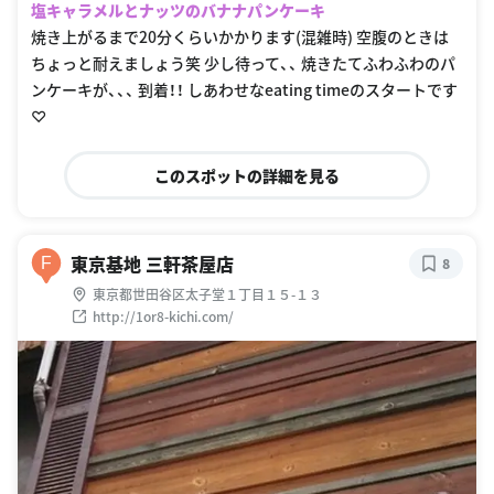
塩キャラメルとナッツのバナナパンケーキ
焼き上がるまで20分くらいかかります(混雑時) 空腹のときは
ちょっと耐えましょう笑 少し待って、、 焼きたてふわふわのパ
ンケーキが、、、 到着！！ しあわせなeating timeのスタートです
♡
このスポットの詳細を見る
東京基地 三軒茶屋店
F
8
東京都世田谷区太子堂１丁目１５-１３
http://1or8-kichi.com/