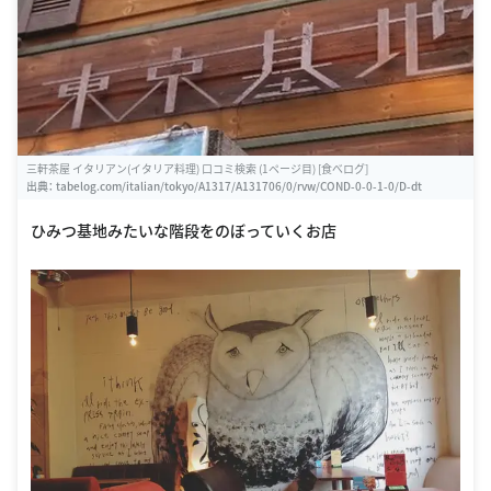
三軒茶屋 イタリアン(イタリア料理) 口コミ検索 (1ページ目) [食べログ]
出典：
tabelog.com/italian/tokyo/A1317/A131706/0/rvw/COND-0-0-1-0/D-dt
ひみつ基地みたいな階段をのぼっていくお店