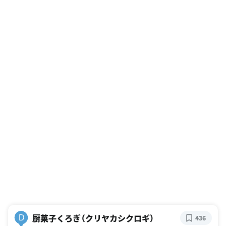
厨菓子くろぎ（クリヤカシクロギ）
D
436