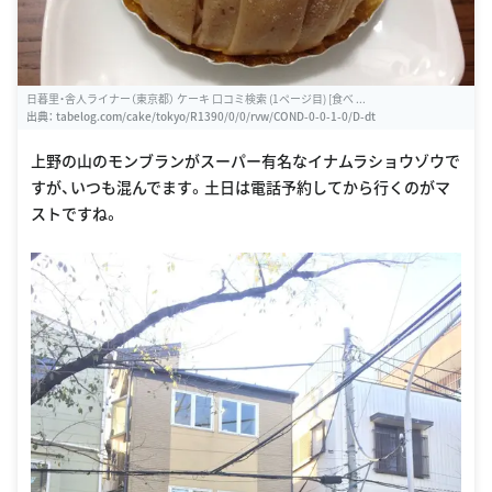
日暮里・舎人ライナー（東京都） ケーキ 口コミ検索 (1ページ目) [食べ ...
出典：
tabelog.com/cake/tokyo/R1390/0/0/rvw/COND-0-0-1-0/D-dt
上野の山のモンブランがスーパー有名なイナムラショウゾウで
すが、いつも混んでます。土日は電話予約してから行くのがマ
ストですね。