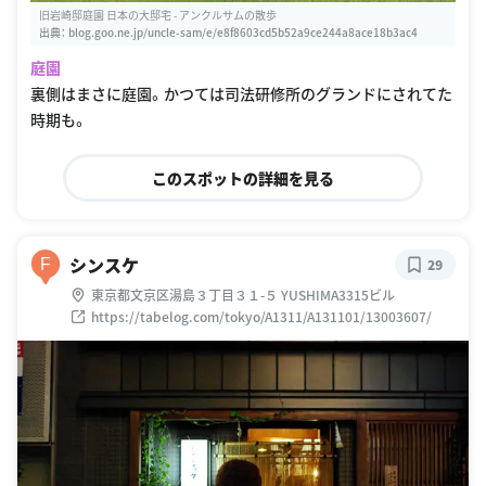
旧岩崎邸庭園 日本の大邸宅 - アンクルサムの散歩
出典：
blog.goo.ne.jp/uncle-sam/e/e8f8603cd5b52a9ce244a8ace18b3ac4
庭園
裏側はまさに庭園。かつては司法研修所のグランドにされてた
時期も。
このスポットの詳細を見る
シンスケ
F
29
東京都文京区湯島３丁目３１-５ YUSHIMA3315ビル
https://tabelog.com/tokyo/A1311/A131101/13003607/