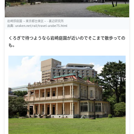
岩崎邸庭園 ～東京都台東区～ - 裏辺研究所
出典：
uraken.net/rail/travel-urabe75.html
くろぎで待つようなら岩崎庭園が近いのでそこまで散歩っての
も。