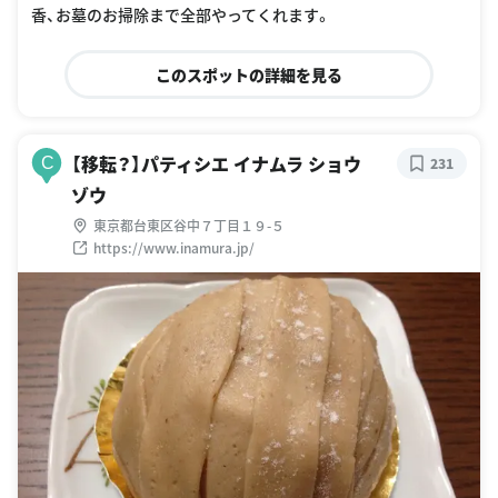
香、お墓のお掃除まで全部やってくれます。
このスポットの詳細を見る
【移転？】パティシエ イナムラ ショウ
C
231
ゾウ
東京都台東区谷中７丁目１９-５
https://www.inamura.jp/