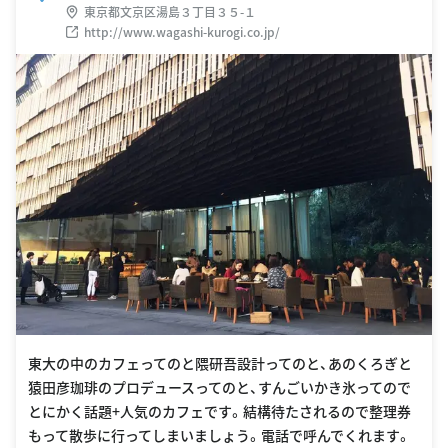
東京都文京区湯島３丁目３５-１
http://www.wagashi-kurogi.co.jp/
東大の中のカフェってのと隈研吾設計ってのと、あのくろぎと
猿田彦珈琲のプロデュースってのと、すんごいかき氷ってので
とにかく話題+人気のカフェです。結構待たされるので整理券
もって散歩に行ってしまいましょう。電話で呼んでくれます。