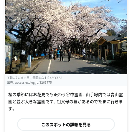
下町、桜の旅1・谷中霊園の桜 【1】 : ACCESS
出典：
access.exblog.jp/8265775
桜の季節にはお花見でも賑わう谷中霊園。山手線内では青山霊
園と並ぶ大きな霊園です。祖父母の墓があるのでたまに行きま
す。
このスポットの詳細を見る