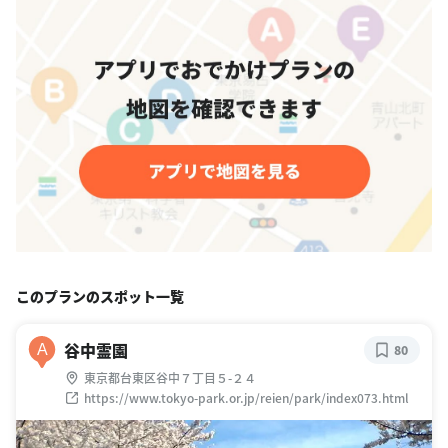
このプランのスポット一覧
谷中霊園
A
80
東京都台東区谷中７丁目５-２４
https://www.tokyo-park.or.jp/reien/park/index073.html