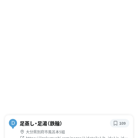
足蒸し・足湯（鉄輪）
D
109
大分県別府市風呂本5組
https://jigokumushi.com/pages/1/detail=1/b_id=1/r_id=6