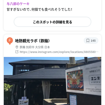
与八郎のケーキ
甘すぎないので、何個でも食べれそうでした！
このスポットの詳細を見る
地熱観光ラボ （鉄輪）
F
145
鉄輪 別府市 大分県 日本
https://www.instagram.com/explore/locations/88055802
6