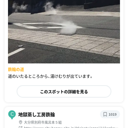
鉄輪の道
道のいたるところから、湯けむりが出ています。
このスポットの詳細を見る
地獄蒸し工房鉄輪
C
1019
大分県別府市風呂本５組
http://www.city.beppu.oita.jp/06sisetu/annai/11kankou/