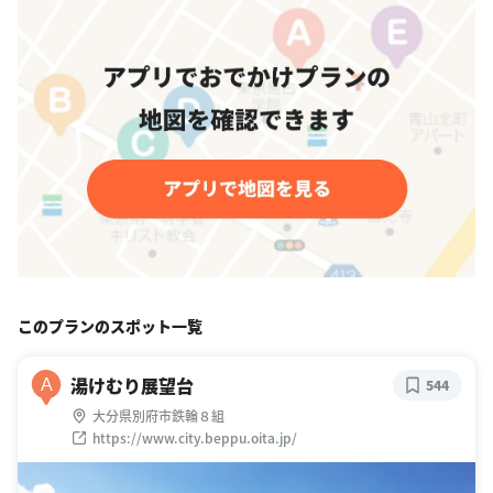
このプランのスポット一覧
湯けむり展望台
A
544
大分県別府市鉄輪８組
https://www.city.beppu.oita.jp/