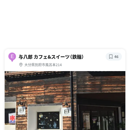
与八郎 カフェ&スイーツ（鉄輪）
E
46
大分県別府市風呂本214