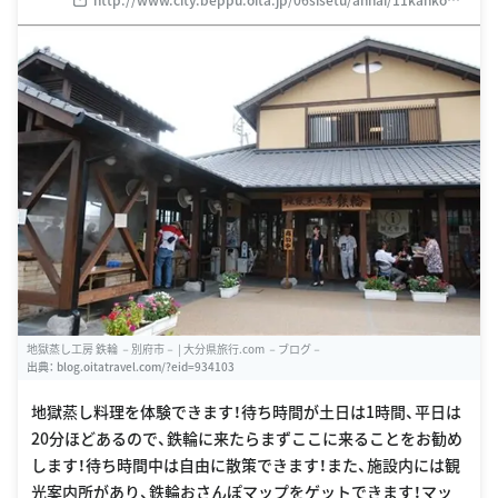
11-17jikgokumushi.html
地獄蒸し工房 鉄輪 －別府市－ | 大分県旅行.com －ブログ－
出典：
blog.oitatravel.com/?eid=934103
地獄蒸し料理を体験できます！待ち時間が土日は1時間、平日は
20分ほどあるので、鉄輪に来たらまずここに来ることをお勧め
します！待ち時間中は自由に散策できます！また、施設内には観
光案内所があり、鉄輪おさんぽマップをゲットできます！マッ