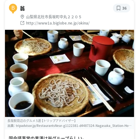
翁
B
36
山梨県北杜市長坂町中丸２２０５
http://www1a.biglobe.ne.jp/okina/
長坂駅周辺のグルメ 5選 【トリップアドバイザー】
出典：
tripadvisor.jp/RestaurantsNear-g1122381-d4487324-Nagasaka_Station-Hok
uto_Yamanashi_Prefecture_Chubu.html
国会議事堂の黒澤は翁グループらしい。