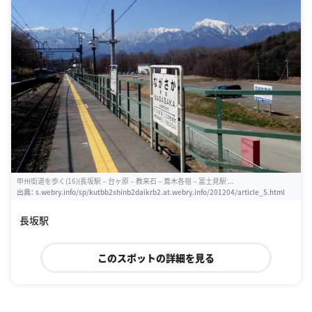
甲州街道を歩く(16)(長坂駅－台ヶ原－教来石－蔦木各宿－富士見駅 ...
出典：
s.webry.info/sp/kutbb2shinb2daikrb2.at.webry.info/201204/article_5.html
長坂駅
このスポットの詳細を見る