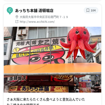
あっちち本舗 道頓堀店
C
104
大阪府大阪市中央区宗右衛門町７-１９
http://www.acchichi.com/
さぁ大阪に来たらたくさん食べようと意気込んでいた
たこ焼きのお時間です。