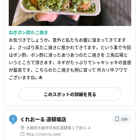
ねぎポン酢たこ焼き
お気づきでしょうか。 意外と私たちお腹に溜まってきてます
よ。 さっぱり系たこ焼きに惹かれてきてます。 という事で今回
はポン酢。 ポン酢に浸ったあつあつのたこ焼きを 三角広場と
いうところで頂きます。 ネギがたっぷりでシャキシャキの食感
が最高です。 こちらのたこ焼きも例に習って 外カリ中フワで
ございますね。🐙
このスポットの詳細を見る
くれおーる 道頓堀店
I
200
大阪府大阪市中央区道頓堀１丁目６-４
http://creo-ru.com/