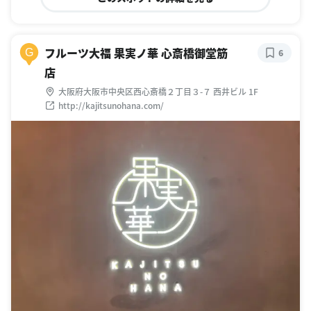
フルーツ大福 果実ノ華 心斎橋御堂筋
G
6
店
大阪府大阪市中央区西心斎橋２丁目３-７ 西井ビル 1F
http://kajitsunohana.com/