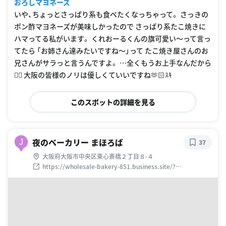
おろしマヨネーズ
いや、ちょっとさっぱり系も食べたくなっちゃって。 さっきの
ポン酢マヨネーズが美味しかったので さっぱり系たこ焼きに
ハマってる私がいます。 くれおーるくんの旗可愛い〜って言っ
てたら 「お姉さん達みたいですね〜」って たこ焼き屋さんのお
兄さんがサラっと言うんですよ。 …全くもうお上手なんだから
✋🏻 大阪の皆様のノリは優しくていいですね🫶🏻ｽｷ
このスポットの詳細を見る
夜のベーカリー まほろば
J
37
大阪府大阪市中央区東心斎橋２丁目８-４
https://wholesale-bakery-851.business.site/?
utm_source=gmb&utm_medium=referral