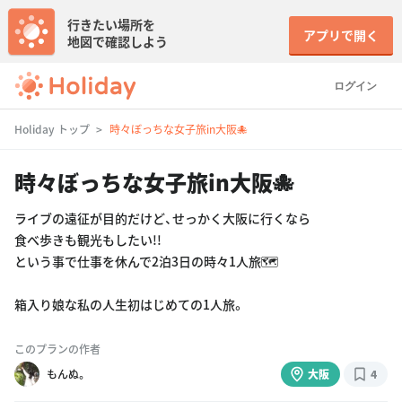
行きたい場所を
アプリで開く
地図で確認しよう
ログイン
Holiday トップ
時々ぼっちな女子旅in大阪🐙
時々ぼっちな女子旅in大阪🐙
ライブの遠征が目的だけど、せっかく大阪に行くなら
食べ歩きも観光もしたい!!
という事で仕事を休んで2泊3日の時々1人旅🗺
箱入り娘な私の人生初はじめての1人旅。
このプランの作者
もんぬ。
大阪
4