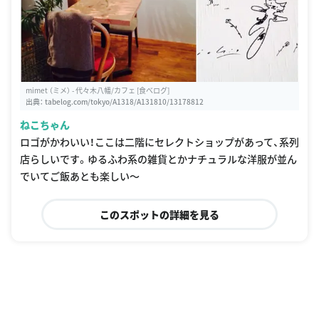
mimet （ミメ） - 代々木八幡/カフェ [食べログ]
出典：
tabelog.com/tokyo/A1318/A131810/13178812
ねこちゃん
ロゴがかわいい！ここは二階にセレクトショップがあって、系列
店らしいです。ゆるふわ系の雑貨とかナチュラルな洋服が並ん
でいてご飯あとも楽しい〜
このスポットの詳細を見る