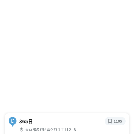
365日
D
1105
東京都渋谷区富ケ谷１丁目２-８