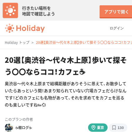
行きたい場所を
アプリで開く
地図で確認しよう
ログイン
Holiday トップ
20選【奥渋谷〜代々木上原】歩いて探そう〇〇ならココ！カフェ
20選【奥渋谷〜代々木上原】歩いて探そ
う〇〇ならココ！カフェ☕️
奥渋谷〜代々木上原まで結構距離がありそうに思えて、お散歩して
いたらあっという間！あまり知られていない穴場カフェだらけなん
です！どのカフェにも名物があって、それを求めてをカフェを巡る
のも楽しいですね👟💞
このプランの作者
☕️棚ログ☕️
東京
130