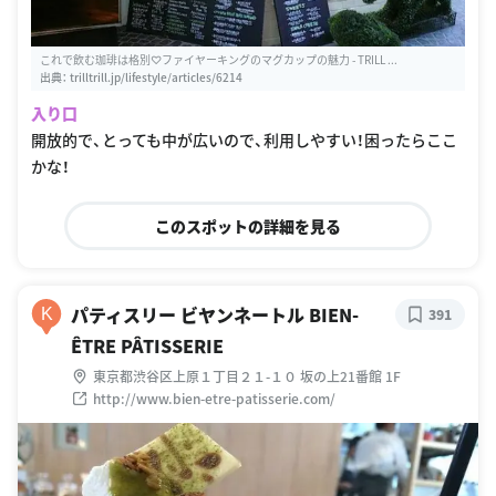
これで飲む珈琲は格別♡ファイヤーキングのマグカップの魅力 - TRILL ...
出典：
trilltrill.jp/lifestyle/articles/6214
入り口
開放的で、とっても中が広いので、利用しやすい！困ったらここ
かな！
このスポットの詳細を見る
パティスリー ビヤンネートル BIEN-
K
391
ÊTRE PÂTISSERIE
東京都渋谷区上原１丁目２１-１０ 坂の上21番館 1F
http://www.bien-etre-patisserie.com/