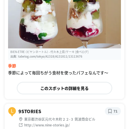
BIEN-ETRE （ビヤンネートル） - 代々木上原/ケーキ [食べログ]
出典：
tabelog.com/tokyo/A1318/A131811/13113676
季節
季節によって毎回ちがう食材を使ったパフェなんです〜
このスポットの詳細を見る
9STORIES
L
71
東京都渋谷区元代々木町２２-３ 筑波商会ビル
http://www.nine-stories.jp/