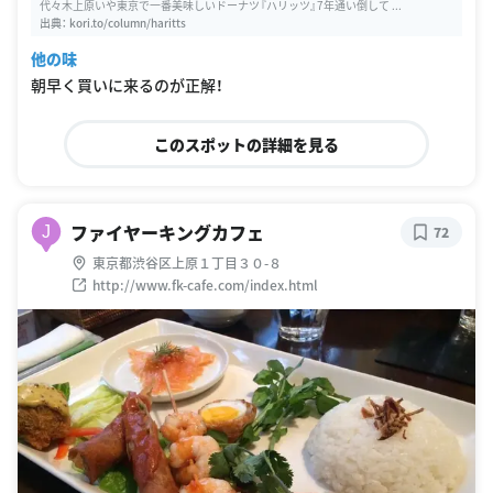
代々木上原いや東京で一番美味しいドーナツ『ハリッツ』7年通い倒して ...
出典：
kori.to/column/haritts
他の味
朝早く買いに来るのが正解！
このスポットの詳細を見る
ファイヤーキングカフェ
J
72
東京都渋谷区上原１丁目３０-８
http://www.fk-cafe.com/index.html