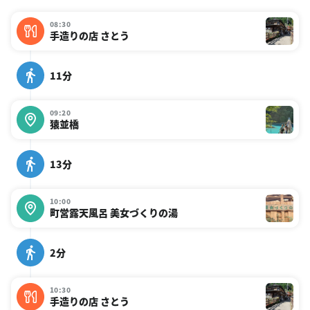
08:30
手造りの店 さとう
11分
09:20
猿並橋
13分
10:00
町営露天風呂 美女づくりの湯
2分
10:30
手造りの店 さとう