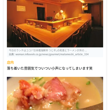
今日のランチはココ！「日本橋海鮮丼 つじ半」の和食とラーメンが丼の ...
出典：
woman.infoseek.co.jp/news/gourmet/matomeshi_article_334
店内
落ち着いた雰囲気でついつい小声になってしまいます笑