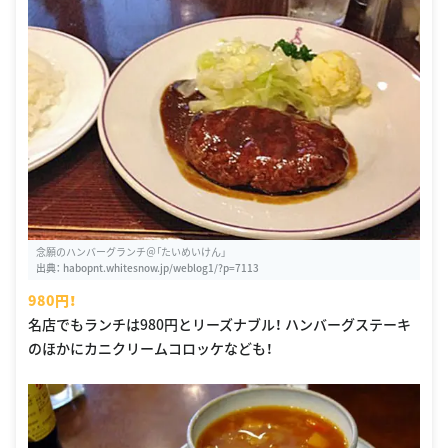
念願のハンバーグランチ＠「たいめいけん」
出典：
habopnt.whitesnow.jp/weblog1/?p=7113
980円！
名店でもランチは980円とリーズナブル！ ハンバーグステーキ
のほかにカニクリームコロッケなども！