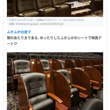
TOHOシネマズららぽーと船橋のTCXスクリーン - Gust Notch? Diary
出典：
d.hatena.ne.jp/gust_notch/20140510/p3
ふかふかの席で
頭のあたりまである、ゆったりしたふかふかのシートで映画デ
ート♡