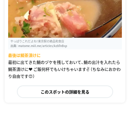
やっぱりこれだよね！東京駅の絶品和食店
出典：
matome.miil.me/articles/kzbTnBsp
最後は鯛茶漬けに
最初に出てきた鯛のヅケを残しておいて、鯛の出汁を入れたら
鯛茶漬けに❤️ ご飯何杯でもいけちゃいます✌️ （ちなみにおかわ
り自由です😍）
このスポットの詳細を見る