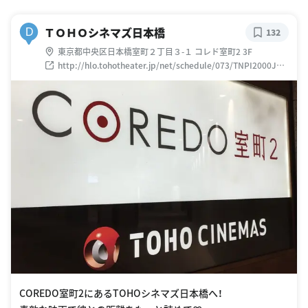
ＴＯＨＯシネマズ日本橋
D
132
東京都中央区日本橋室町２丁目３-１ コレド室町2 3F
http://hlo.tohotheater.jp/net/schedule/073/TNPI2000J01.
do
COREDO室町2にあるTOHOシネマズ日本橋へ！