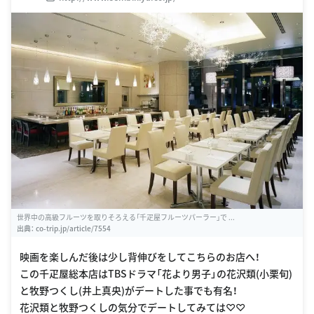
世界中の高級フルーツを取りそろえる「千疋屋フルーツパーラー」で ...
出典：
co-trip.jp/article/7554
映画を楽しんだ後は少し背伸びをしてこちらのお店へ！
この千疋屋総本店はTBSドラマ「花より男子」の花沢類(小栗旬)
と牧野つくし(井上真央)がデートした事でも有名！
花沢類と牧野つくしの気分でデートしてみては♡♡