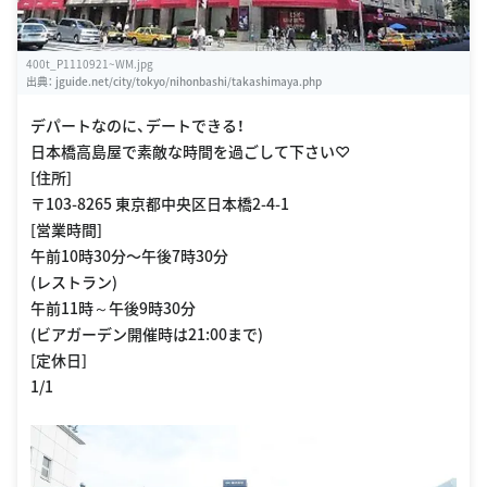
400t_P1110921~WM.jpg
出典：
jguide.net/city/tokyo/nihonbashi/takashimaya.php
デパートなのに、デートできる！
日本橋高島屋で素敵な時間を過ごして下さい♡
[住所]
〒103-8265 東京都中央区日本橋2-4-1
[営業時間]
午前10時30分〜午後7時30分
(レストラン)
午前11時～午後9時30分
(ビアガーデン開催時は21:00まで)
[定休日]
1/1