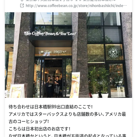
http://www.coffeebean.co.jp/store/nihonbashiichi/index.h
tml
待ち合わせは日本橋駅B9出口直結のここで！
アメリカではスターバックスよりも店舗数の多い、アメリカ最
古のコーヒショップ！
こちらは日本初出店のお店です！
なぜ日本橋かというと、日本橋が五街道の起点となっている事