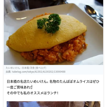
たいめいけん - 日本橋/洋食 [食べログ]
出典：
tabelog.com/tokyo/A1302/A130202/13000488
日本橋の名店たいめいけん。名物のたんぽぽオムライスはぜひ
一度ご賞味あれ☝️
その中でも私のオススメはランチ！