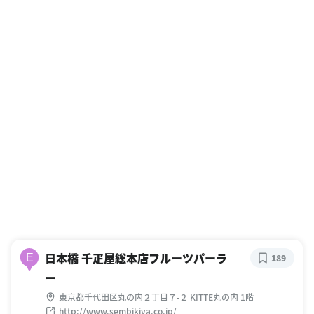
日本橋 千疋屋総本店フルーツパーラ
E
189
ー
東京都千代田区丸の内２丁目７-２ KITTE丸の内 1階
http://www.sembikiya.co.jp/