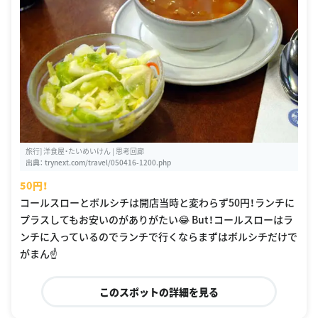
旅行] 洋食屋・たいめいけん | 思考回廊
出典：
trynext.com/travel/050416-1200.php
50円！
コールスローとボルシチは開店当時と変わらず50円！ランチに
プラスしてもお安いのがありがたい😂 But！コールスローはラ
ンチに入っているのでランチで行くならまずはボルシチだけで
がまん☝️
このスポットの詳細を見る