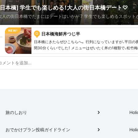
[日本橋] 学生でも楽しめる！大人の街日本橋デート♡
大人の街日本橋でたまにはデートはいかが？ 学生でも楽しめるスポット
んです！
日本橋海鮮丼つじ半
G
日本橋にきたらぜひこちらへ。 行列になっていますが、平日の
間30分くらいでした！ メニューはぜいたく丼の1種類で、松竹
などトッピングの差😎 ちなみに梅は990円とリーズナブル！
旅のしおり
Holi
おでかけプラン投稿ガイドライン
Holi