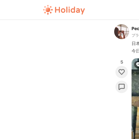
Pe
プ
日
今
5