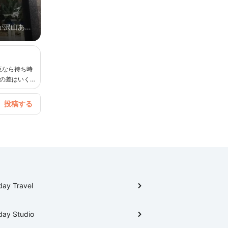
が沢山ある
夜なら待ち時
梅の差はいくら
day Travel
day Studio