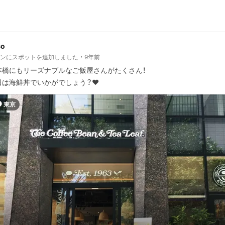
co
ランにスポットを追加しました
9年前
本橋にもリーズナブルなご飯屋さんがたくさん！
日は海鮮丼でいかがでしょう？❤️
東京