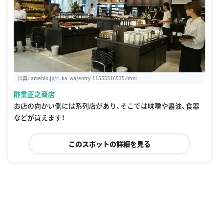
出典：
ameblo.jp/ri-ka-wa/entry-11555516535.html
酢重正之商店
お店の向かい側には系列店があり、そこでは味噌や醤油、食器
などが買えます！
このスポットの詳細を見る