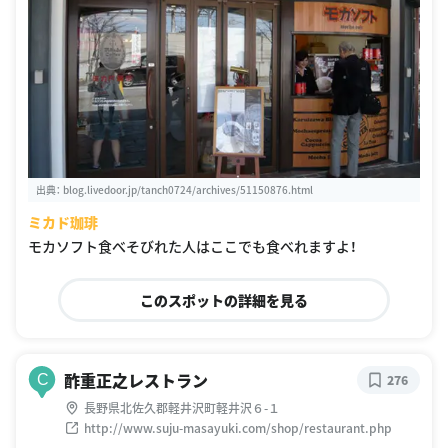
出典：
blog.livedoor.jp/tanch0724/archives/51150876.html
ミカド珈琲
モカソフト食べそびれた人はここでも食べれますよ！
このスポットの詳細を見る
酢重正之レストラン
C
276
長野県北佐久郡軽井沢町軽井沢６-１
http://www.suju-masayuki.com/shop/restaurant.php