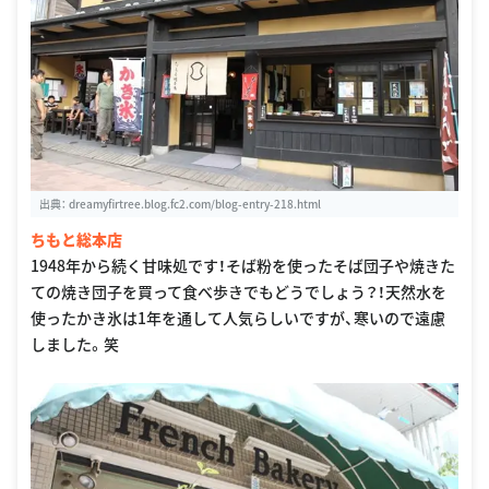
出典：
dreamyfirtree.blog.fc2.com/blog-entry-218.html
ちもと総本店
1948年から続く甘味処です！そば粉を使ったそば団子や焼きた
ての焼き団子を買って食べ歩きでもどうでしょう？！天然水を
使ったかき氷は1年を通して人気らしいですが、寒いので遠慮
しました。笑