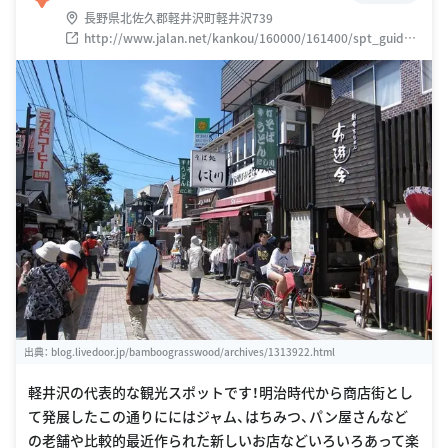
長野県北佐久郡軽井沢町軽井沢739
http://www.jalan.net/kankou/160000/161400/spt_guide0
00000173519/
出典：
blog.livedoor.jp/bamboograsswood/archives/1313922.html
軽井沢の代表的な観光スポットです！明治時代から商店街とし
て発展したこの通りににはジャム、はちみつ、パン屋さんなど
の老舗や比較的最近作られた新しいお店などいろいろあって楽