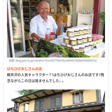
出典：
blog.goo.ne.jp/mkidmtr70/e/b0770b56fa1b89d01f0b88968b8f291d
はちひげおじさんの店
軽井沢の人気キャラクター？！はちひげおじさんのお店です！残
念ながらこの日は居ませんでした。。