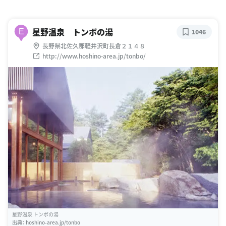
星野温泉 トンボの湯
E
1046
長野県北佐久郡軽井沢町長倉２１４８
http://www.hoshino-area.jp/tonbo/
星野温泉 トンボの湯
出典：
hoshino-area.jp/tonbo