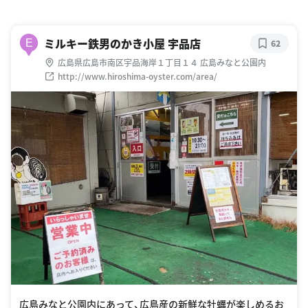
ミルキー鉄男のかき小屋 宇品店
E
62
広島県広島市南区宇品海岸１丁目１４ 広島みなと公園内
http://www.hiroshima-oyster.com/area/
広島みなと公園内にあって、広島産の新鮮な牡蠣が楽しめるお