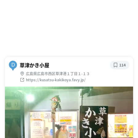
草津かき小屋
D
114
広島県広島市西区草津港１丁目１-１３
https://kusatsu-kakikoya.favy.jp/