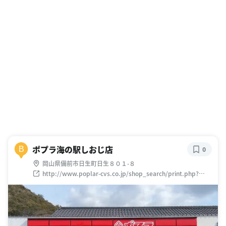
ポプラ海の駅しおじ店
B
0
岡山県備前市日生町日生８０１-８
http://www.poplar-cvs.co.jp/shop_search/print.php?
id=1007