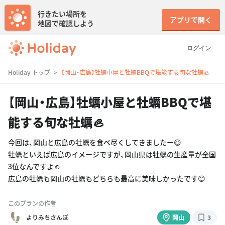
行きたい場所を
アプリで開く
地図で確認しよう
ログイン
Holiday トップ
【岡山・広島】牡蠣小屋と牡蠣BBQで堪能する旬な牡蠣🦪
【岡山・広島】牡蠣小屋と牡蠣BBQで堪
能する旬な牡蠣🦪
今回は、岡山と広島の牡蠣を食べ尽くしてきましたー😋
牡蠣といえば広島のイメージですが、岡山県は牡蠣の生産量が全国
3位なんですよ☺️
広島の牡蠣も岡山の牡蠣もどちらも最高に美味しかったです😊
このプランの作者
よりみちさんぽ
岡山
3