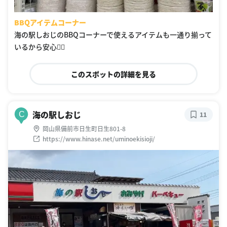
BBQアイテムコーナー
海の駅しおじのBBQコーナーで使えるアイテムも一通り揃って
いるから安心🙆‍♀️
このスポットの詳細を見る
海の駅しおじ
C
11
岡山県備前市日生町日生801-8
https://www.hinase.net/uminoekisioji/