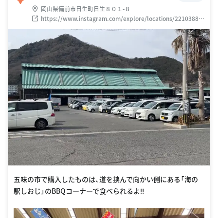
岡山県備前市日生町日生８０１-８
https://www.instagram.com/explore/locations/22103889
1624922
五味の市で購入したものは、道を挟んで向かい側にある「海の
駅しおじ」のBBQコーナーで食べられるよ‼️