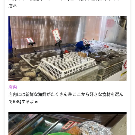
店🦪
店内
店内には新鮮な海鮮がたくさん🤩 ここから好きな食材を選ん
でBBQするよ🔥