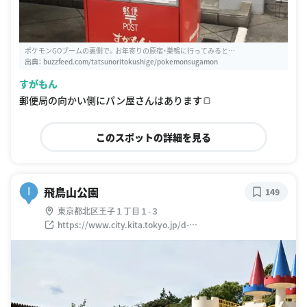
ポケモンGOブームの裏側で。お年寄りの原宿・巣鴨に行ってみると…
出典：
buzzfeed.com/tatsunoritokushige/pokemonsugamon
すがもん
郵便局の向かい側にパン屋さんはあります🍞
このスポットの詳細を見る
飛鳥山公園
I
149
東京都北区王子１丁目１-３
https://www.city.kita.tokyo.jp/d-
douro/jutaku/koen/asukayama.html