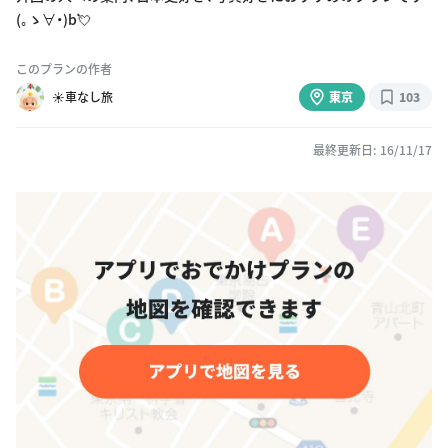
(｡ゝ∀・)b💘
このプランの作者
☀️車なし旅
東京
103
最終更新日: 16/11/17