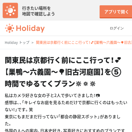
行きたい場所を
アプリで開く
地図で確認しよう
ログイン
Holiday トップ
関東民は京都行く前にここ行って！💕【巣鴨〜六義園〜🌳旧古
関東民は京都行く前にここ行って！💕
【巣鴨〜六義園〜🌳旧古河庭園】を⑤
時間でゆるてくプラン🔆🔅🔆
私はカメラ好きな女の子と2人で歩いてきました！📷
感想は、、「キレイなお庭を見るためだけで京都に行くのはもったい
ない！」です。笑
東京にもまだまだ行ってない「都会の静寂スポット」がありまし
た。
外国の人への案内、日本史好き、写真好きにおすすめのプランです