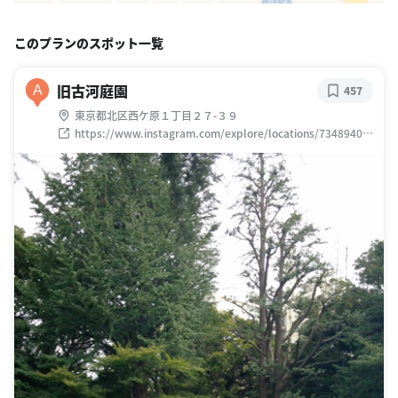
このプランのスポット一覧
旧古河庭園
A
457
東京都北区西ケ原１丁目２７-３９
https://www.instagram.com/explore/locations/73489404
7