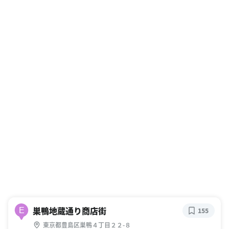
巣鴨地蔵通り商店街
E
155
東京都豊島区巣鴨４丁目２２-８