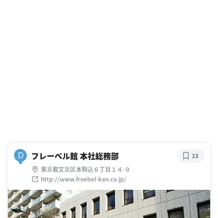
フレーベル館 本社総務部
D
15
東京都文京区本駒込６丁目１４-９
http://www.froebel-kan.co.jp/