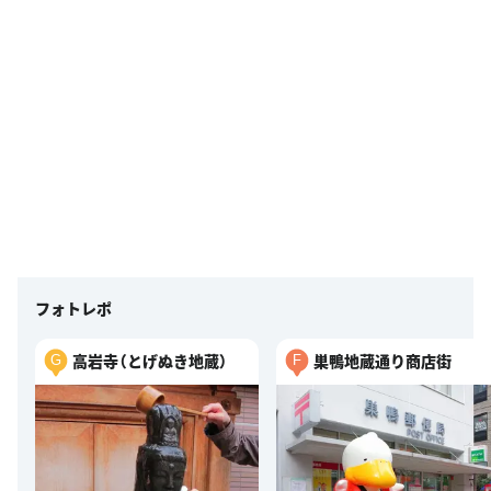
フォトレポ
高岩寺（とげぬき地蔵）
巣鴨地蔵通り商店街
G
F