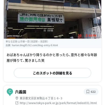
単なる記録 山手線一周（池袋駅～池袋駅）
出典：
harian.blog85.fc2.com/blog-entry-8.html
おばあちゃんばかり降りるのかと思ったら、意外と様々な年齢
層が降りて、驚きました笑
このスポットの詳細を見る
六義園
C
622
東京都文京区本駒込６丁目１６-３
http://www.tokyo-park.or.jp/park/format/index031.html