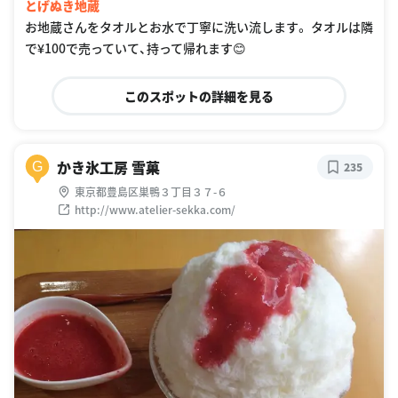
とげぬき地蔵
お地蔵さんをタオルとお水で丁寧に洗い流します。 タオルは隣
で¥100で売っていて、持って帰れます😊
このスポットの詳細を見る
かき氷工房 雪菓
G
235
東京都豊島区巣鴨３丁目３７-６
http://www.atelier-sekka.com/