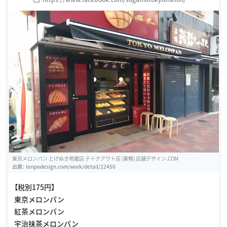
東京メロンパン とげぬき地蔵店 テイクアウト店 [巣鴨] 店舗デザイン.COM
出典：
tenpodesign.com/work/detail/22450
【税別175円】
東京メロンパン
紅茶メロンパン
宇治抹茶メロンパン