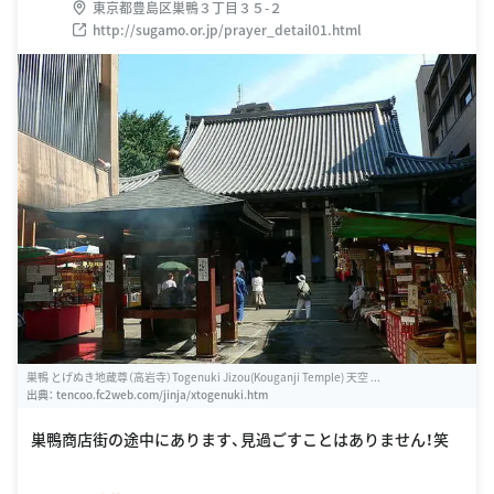
東京都豊島区巣鴨３丁目３５-２
http://sugamo.or.jp/prayer_detail01.html
巣鴨 とげぬき地蔵尊（高岩寺）Togenuki Jizou(Kouganji Temple) 天空 ...
出典：
tencoo.fc2web.com/jinja/xtogenuki.htm
巣鴨商店街の途中にあります、見過ごすことはありません！笑