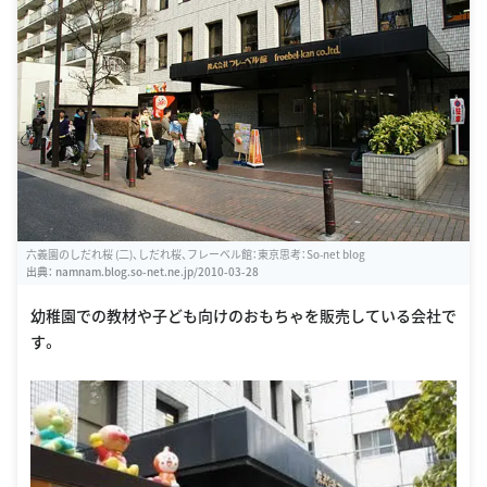
六義園のしだれ桜 (二)、しだれ桜、フレーベル館：東京思考：So-net blog
出典：
namnam.blog.so-net.ne.jp/2010-03-28
幼稚園での教材や子ども向けのおもちゃを販売している会社で
す。