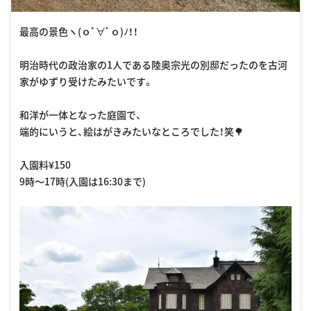
最高の景色ヽ(ｏﾟ∀ﾟｏ)ﾉ！！
明治時代の政治家の1人である陸奥宗光の別邸だったのを古河
家がゆずり受けたみたいです。
和洋が一体となった庭園で、
端的にいうと、絵はがきみたいなところでした！笑🌳
入園料¥150
9時〜17時(入園は16:30まで)