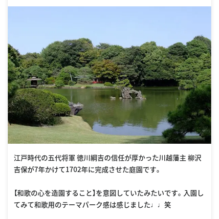
江戸時代の五代将軍 徳川綱吉の信任が厚かった川越藩主 柳沢
吉保が7年かけて1702年に完成させた庭園です。
【和歌の心を造園すること】を意図していたみたいです。入園し
てみて和歌用のテーマパーク感は感じました♩♩笑