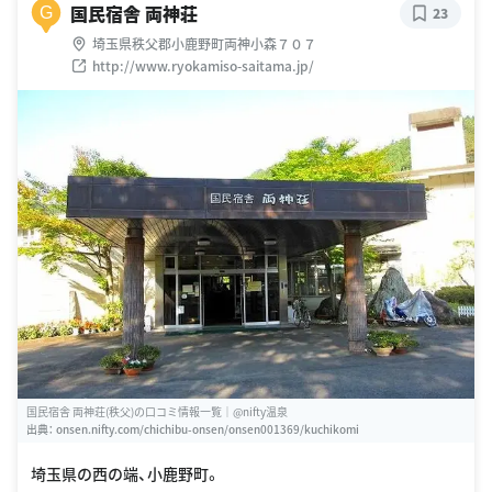
国民宿舎 両神荘
G
23
埼玉県秩父郡小鹿野町両神小森７０７
http://www.ryokamiso-saitama.jp/
国民宿舎 両神荘(秩父)の口コミ情報一覧｜@nifty温泉
出典：
onsen.nifty.com/chichibu-onsen/onsen001369/kuchikomi
埼玉県の西の端、小鹿野町。