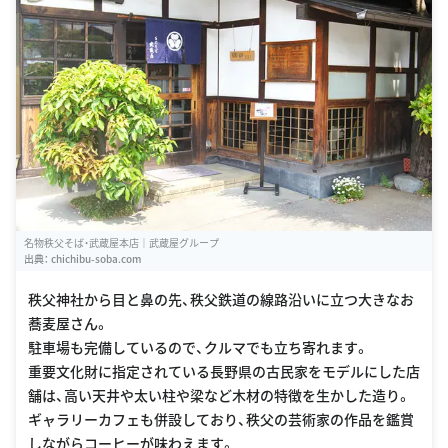
名物秩父そば・武蔵屋本店｜武蔵屋グループ
出典：
chichibu-soba.com
秩父神社から目と鼻の先、秩父鉄道の線路沿いに立つ大きなお
蕎麦屋さん。
駐車場も完備しているので、クルマでも立ち寄れます。
重要文化財に指定されている長野県の古民家をモデルにした店
舗は、高い天井や太い柱や梁など木材の特徴を生かした造り。
ギャラリーカフェも併設しており、秩父の芸術家の作品を鑑賞
しながらコーヒーが味わえます。