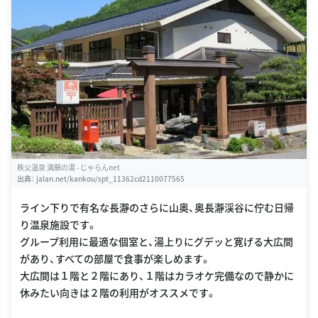
秩父温泉 満願の湯 - じゃらんnet
出典：
jalan.net/kankou/spt_11362cd2110077565
ライン下りで有名な長瀞のさらに山奥、奥長瀞渓谷に佇む日帰
り温泉施設です。
グループ利用に最適な個室と、湯上りにグデッと寛げる大広間
があり、すべての部屋で食事が楽しめます。
大広間は１階と２階にあり、１階はカラオケ完備なので静かに
休みたい向きは２階の利用がオススメです。