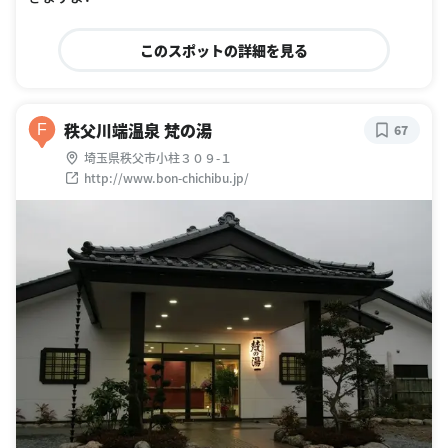
このスポットの詳細を見る
秩父川端温泉 梵の湯
F
67
埼玉県秩父市小柱３０９-１
http://www.bon-chichibu.jp/