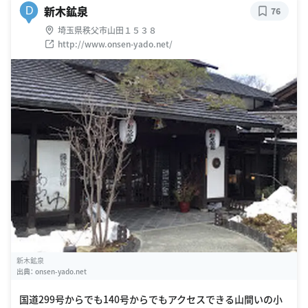
新木鉱泉
D
76
埼玉県秩父市山田１５３８
http://www.onsen-yado.net/
新木鉱泉
出典：
onsen-yado.net
国道299号からでも140号からでもアクセスできる山間いの小