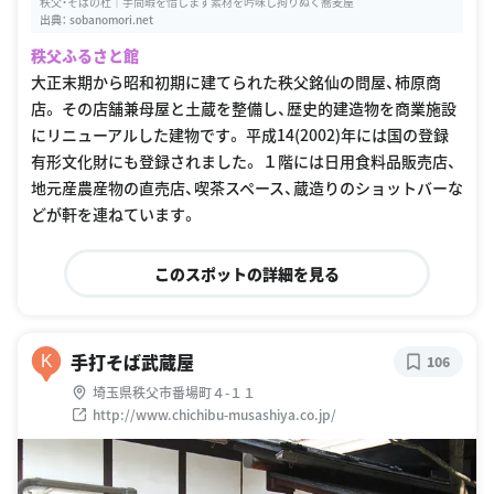
秩父・そばの杜｜手間暇を惜しまず素材を吟味し拘りぬく蕎麦屋
出典：
sobanomori.net
秩父ふるさと館
大正末期から昭和初期に建てられた秩父銘仙の問屋、柿原商
店。 その店舗兼母屋と土蔵を整備し、歴史的建造物を商業施設
にリニューアルした建物です。 平成14(2002)年には国の登録
有形文化財にも登録されました。 １階には日用食料品販売店、
地元産農産物の直売店、喫茶スペース、蔵造りのショットバーな
どが軒を連ねています。
このスポットの詳細を見る
手打そば武蔵屋
K
106
埼玉県秩父市番場町４-１１
http://www.chichibu-musashiya.co.jp/