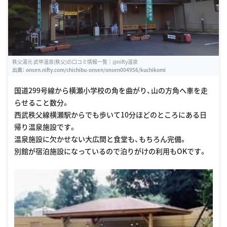
秩父湯元 武甲温泉(秩父)の口コミ情報一覧｜@nifty温泉
出典：
onsen.nifty.com/chichibu-onsen/onsen004956/kuchikomi
国道299号線から横瀬小学校の角を曲がり、山の方角へ車を走
らせること数分。
西武秩父線横瀬駅からでも歩いて10分ほどのところにある日
帰り温泉施設です。
温泉施設に欠かせない大広間と食堂も、もちろん完備。
別館が宿泊施設になっているので泊りがけの利用もOKです。