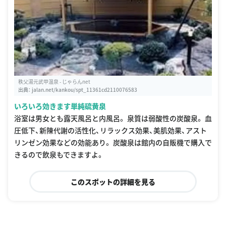
秩父湯元武甲温泉 - じゃらんnet
出典：
jalan.net/kankou/spt_11361cd2110076583
いろいろ効きます単純硫黄泉
浴室は男女とも露天風呂と内風呂。 泉質は弱酸性の炭酸泉。 血
圧低下、新陳代謝の活性化、リラックス効果、美肌効果、アスト
リンゼン効果などの効能あり。 炭酸泉は館内の自販機で購入で
きるので飲泉もできますよ。
このスポットの詳細を見る