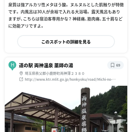
泉質は強アルカリ性メタほう酸。 ヌルヌルとした肌触りが特徴
です。 内風呂は30人が余裕で入れる大浴場。 露天風呂もあり
ますが、こちらは宿泊客専用かな？ 神経痛、筋肉痛、五十肩など
に効能アリですよ。
このスポットの詳細を見る
道の駅 両神温泉 薬師の湯
H
69
埼玉県秩父郡小鹿野町両神薄２３８０
http://www.ktr.mlit.go.jp/honkyoku/road/Michi-no-
Eki/station/sai_ryokami/