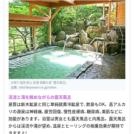
日帰り温泉 秩父 長瀞 満願の湯 「露天風呂」
出典：
chichibuonsen.co.jp/roten
渓流と滝を眺めながらの露天風呂
泉質は新木鉱泉と同じ単純硫黄冷鉱泉で、飲泉もOK。 高アルカ
リの源泉は神経痛、疲労回復、慢性皮膚病、糖尿病、美肌などに
効能があります。 浴室は男女とも露天風呂と内風呂。 露天風呂
からは渓流や滝が望め、温泉とヒーリングの相乗効果が期待で
きますよ！