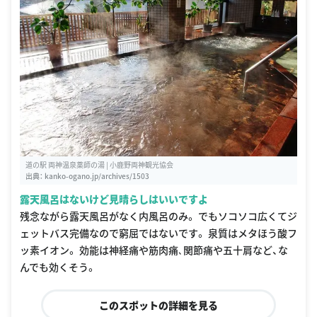
道の駅 両神温泉薬師の湯 | 小鹿野両神観光協会
出典：
kanko-ogano.jp/archives/1503
露天風呂はないけど見晴らしはいいですよ
残念ながら露天風呂がなく内風呂のみ。 でもソコソコ広くてジ
ェットバス完備なので窮屈ではないです。 泉質はメタほう酸フ
ッ素イオン。 効能は神経痛や筋肉痛､関節痛や五十肩など、な
んでも効くそう。
このスポットの詳細を見る