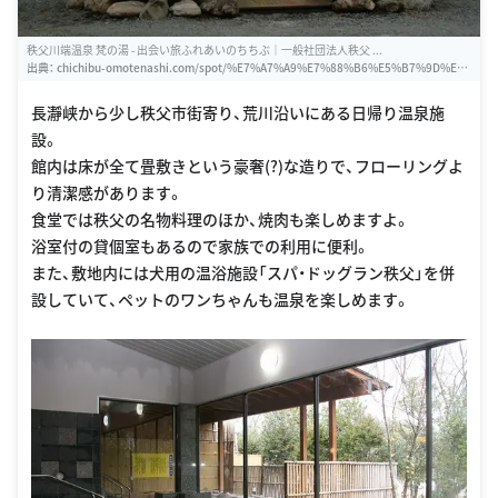
秩父川端温泉 梵の湯 - 出会い旅ふれあいのちちぶ｜一般社団法人秩父 ...
出典：
chichibu-omotenashi.com/spot/%E7%A7%A9%E7%88%B6%E5%B7%9D%E
7%AB%AF%E6%B8%A9%E6%B3%89-%E6%A2%B5%E3%81%AE%E6%B9%AF-2
長瀞峡から少し秩父市街寄り、荒川沿いにある日帰り温泉施
設。
館内は床が全て畳敷きという豪奢(?)な造りで、フローリングよ
り清潔感があります。
食堂では秩父の名物料理のほか、焼肉も楽しめますよ。
浴室付の貸個室もあるので家族での利用に便利。
また、敷地内には犬用の温浴施設「スパ・ドッグラン秩父」を併
設していて、ペットのワンちゃんも温泉を楽しめます。