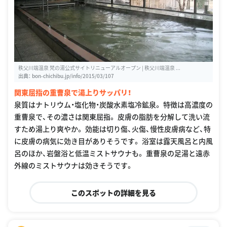
秩父川端温泉 梵の湯公式サイトリニューアルオープン | 秩父川端温泉 ...
出典：
bon-chichibu.jp/info/2015/03/107
関東屈指の重曹泉で湯上りサッパリ！
泉質はナトリウム・塩化物・炭酸水素塩冷鉱泉。 特徴は高濃度の
重曹泉で、その濃さは関東屈指。 皮膚の脂肪を分解して洗い流
すため湯上り爽やか。 効能は切り傷、火傷、慢性皮膚病など、特
に皮膚の病気に効き目がありそうです。 浴室は露天風呂と内風
呂のほか、岩盤浴と低温ミストサウナも。 重曹泉の足湯と遠赤
外線のミストサウナは効きそうです。
このスポットの詳細を見る