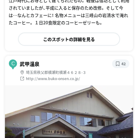
江戸時代にお寺として建てられたもの。 戦後は宿坊として利用
されていましたが、平成に入ると保存のため改修。 そして今
は…なんとカフェーに！ 名物メニューは三峰山の岩清水で淹れ
たコーヒー。 １日20食限定のコーヒーゼリーも。
このスポットの詳細を見る
武甲温泉
C
42
埼玉県秩父郡横瀬町横瀬４６２８-３
http://www.buko-onsen.co.jp/