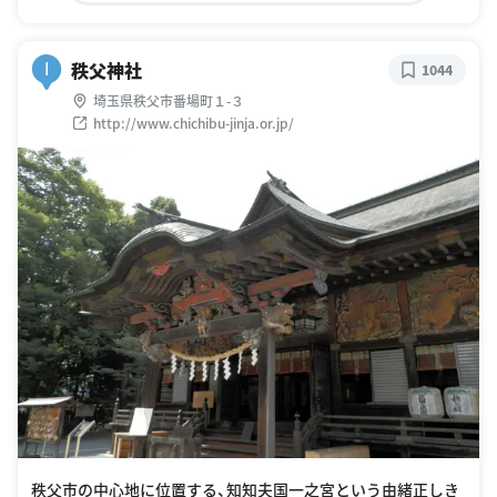
秩父神社
I
1044
埼玉県秩父市番場町１-３
http://www.chichibu-jinja.or.jp/
秩父市の中心地に位置する、知知夫国一之宮という由緒正しき