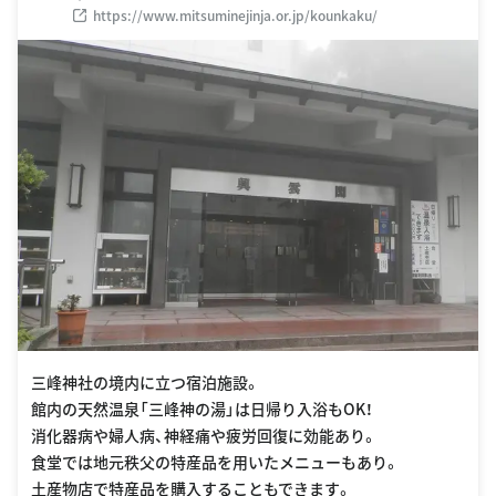
https://www.mitsuminejinja.or.jp/kounkaku/
三峰神社の境内に立つ宿泊施設。
館内の天然温泉「三峰神の湯」は日帰り入浴もOK！
消化器病や婦人病、神経痛や疲労回復に効能あり。
食堂では地元秩父の特産品を用いたメニューもあり。
土産物店で特産品を購入することもできます。