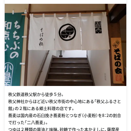
秩父鉄道秩父駅から徒歩５分。
秩父神社からほど近い秩父市街の中心地にある「秩父ふるさと
館」の２階にある郷土料理の店です。
蕎麦は国内産の石臼挽き蕎麦粉とつなぎ（小麦粉）を8：2の割合
で打った「二八蕎麦」。
つゆは２種類の醤油と味醂、砂糖で作った本かえしに、薩摩産