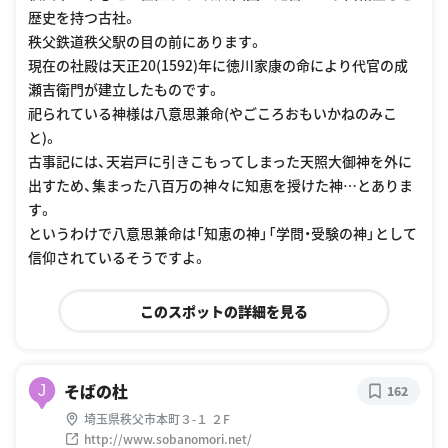
歴史を持つ古社。
秩父鉄道秩父駅の目の前にあります。
現在の社殿は天正20(1592)年に徳川家康の命により代官の成
瀬吉衛門が建立したものです。
祀られている神様は八意思兼命(やごころおもいかねのみこ
と)。
古事記には、天岩戸に引きこもってしまった天照大御神を外に
出すため、集まった八百万の神々に知恵を授けた神…とありま
す。
というわけで八意思兼命は「知恵の神」「学問・受験の神」として
信仰されているそうですよ。
このスポットの詳細を見る
そばの杜
J
162
埼玉県秩父市本町３-１ ２F
http://www.sobanomori.net/