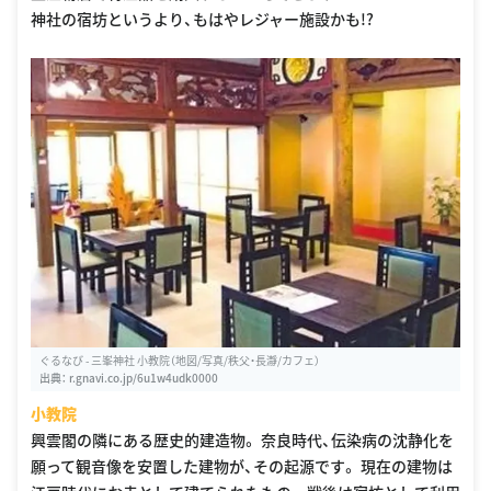
神社の宿坊というより、もはやレジャー施設かも!?
ぐるなび - 三峯神社 小教院（地図/写真/秩父・長瀞/カフェ）
出典：
r.gnavi.co.jp/6u1w4udk0000
小教院
興雲閣の隣にある歴史的建造物。 奈良時代、伝染病の沈静化を
願って観音像を安置した建物が、その起源です。 現在の建物は