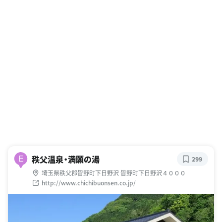
秩父温泉・満願の湯
E
299
埼玉県秩父郡皆野町下日野沢 皆野町下日野沢４０００
http://www.chichibuonsen.co.jp/