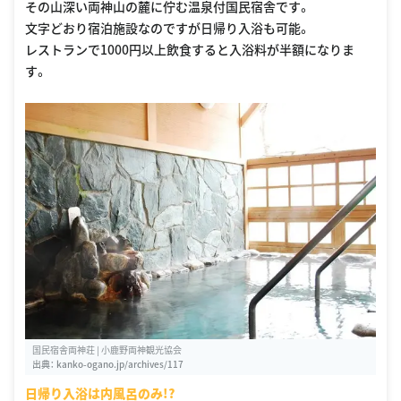
その山深い両神山の麓に佇む温泉付国民宿舎です。
文字どおり宿泊施設なのですが日帰り入浴も可能。
レストランで1000円以上飲食すると入浴料が半額になりま
す。
国民宿舎両神荘 | 小鹿野両神観光協会
出典：
kanko-ogano.jp/archives/117
日帰り入浴は内風呂のみ!?