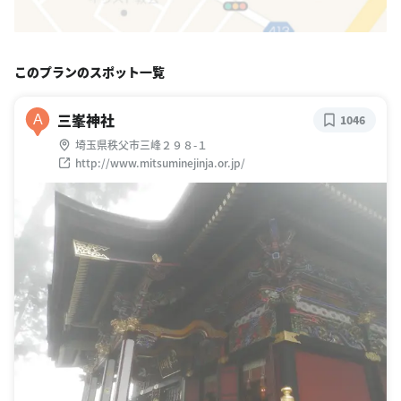
このプランのスポット一覧
三峯神社
A
1046
埼玉県秩父市三峰２９８-１
http://www.mitsuminejinja.or.jp/