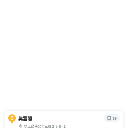
興雲閣
B
39
埼玉県秩父市三峰２９８-１