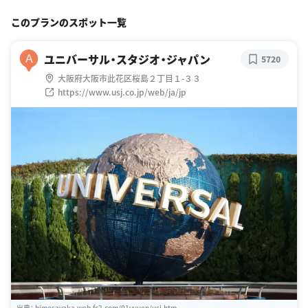
このプランのスポット一覧
ユニバーサル・スタジオ・ジャパン
A
5720
大阪府大阪市此花区桜島２丁目１-３３
https://www.usj.co.jp/web/ja/jp
出典：
himesayaka.web.fc2.com/01yuuen/usj.htm