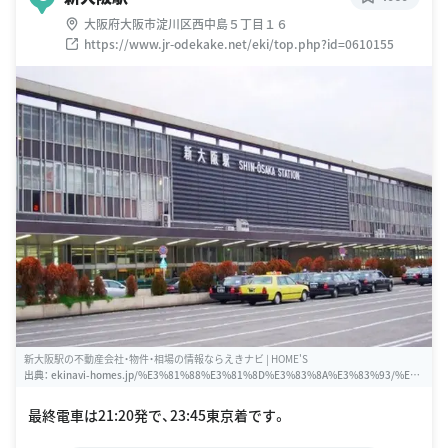
大阪府大阪市淀川区西中島５丁目１６
https://www.jr-odekake.net/eki/top.php?id=0610155
新大阪駅の不動産会社・物件・相場の情報ならえきナビ | HOME'S
出典：
ekinavi-homes.jp/%E3%81%88%E3%81%8D%E3%83%8A%E3%83%93/%E
9%96%A2%E8%A5%BF/%E6%96%B0%E5%A4%A7%E9%98%AA/00024
最終電車は21:20発で、23:45東京着です。