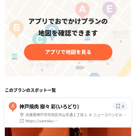
このプランのスポット一覧
神戸焼肉 樹々 彩(いろどり)
A
3
兵庫県神戸市中央区中山手通１丁目１-８ ニューコペンビル ２
階
https://sanraku-
tei.owst.jp/#utm_source=google&utm_medium=gmb