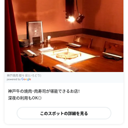
神戸焼肉 樹々 彩(いろどり)
G
oogle Places
神戸牛の焼肉・肉寿司が堪能できるお店！
深夜の利用もOK◎
このスポットの詳細を見る