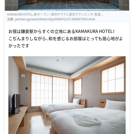
KAMAKURA HOTEL』新オープン | 貸切サウナに星空グランピング、和酒 ...
出典：
prtimes.jp/main/html/rd/p/000001137.000007303.html
お宿は鎌倉駅からすぐの立地にあるKAMAKURA HOTEL！
こぢんまりしながら、和を感じるお部屋はとっても居心地がよ
かったです