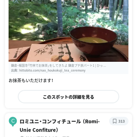
鎌倉・報国寺「竹林でお抹茶」をしてきたよ 鎌倉プチ旅パート1 | ひっ ...
出典：
hittobito.com/nao_houkokuji_tea_ceremony
お抹茶もいただけます！
このスポットの詳細を見る
ロミユニ・コンフィチュール （Romi-
C
313
Unie Confiture）