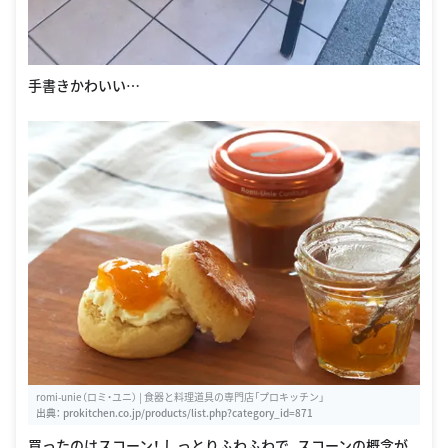
手書きかわいい…
romi-unie（ロミ・ユニ） | 食器と料理道具の専門店「プロキッチン」
出典：
prokitchen.co.jp/products/list.php?category_id=871
買ったのはスコーン！ しっとりふわふわで、スコーンの概念が