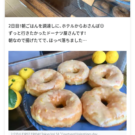
2日目！朝ごはんを調達しに、ホテルからおさんぽ😌
ずっと行きたかったドーナツ屋さんです！
朝なので揚げたてで、ほっぺ落ちました…
2/7(Fri) FIRST FRIDAY Tokyo Vol.58 "Courtyard Valentines day ...