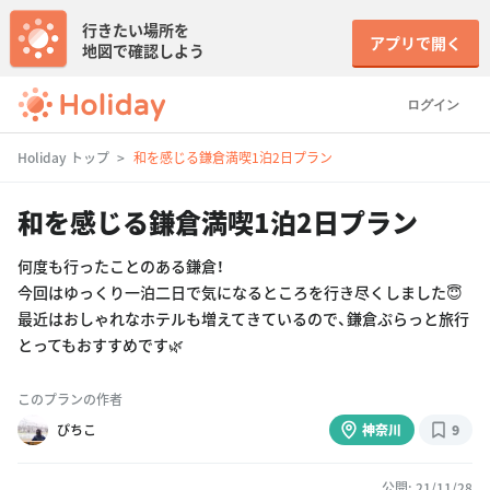
行きたい場所を
アプリで開く
地図で確認しよう
ログイン
Holiday トップ
和を感じる鎌倉満喫1泊2日プラン
和を感じる鎌倉満喫1泊2日プラン
何度も行ったことのある鎌倉！
今回はゆっくり一泊二日で気になるところを行き尽くしました😇
最近はおしゃれなホテルも増えてきているので、鎌倉ぷらっと旅行
とってもおすすめです🌿
このプランの作者
ぴちこ
神奈川
9
公開: 21/11/28