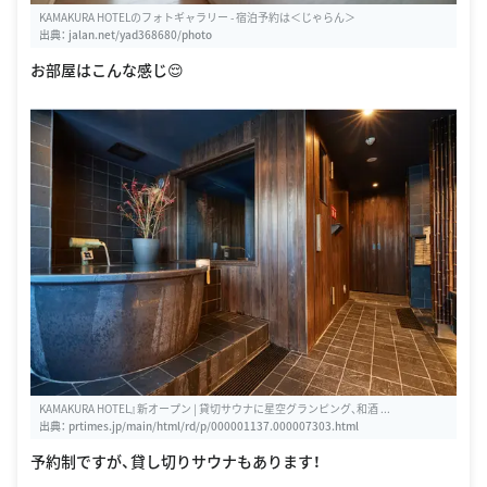
KAMAKURA HOTELのフォトギャラリー - 宿泊予約は＜じゃらん＞
出典：
jalan.net/yad368680/photo
お部屋はこんな感じ😌
KAMAKURA HOTEL』新オープン | 貸切サウナに星空グランピング、和酒 ...
出典：
prtimes.jp/main/html/rd/p/000001137.000007303.html
予約制ですが、貸し切りサウナもあります！