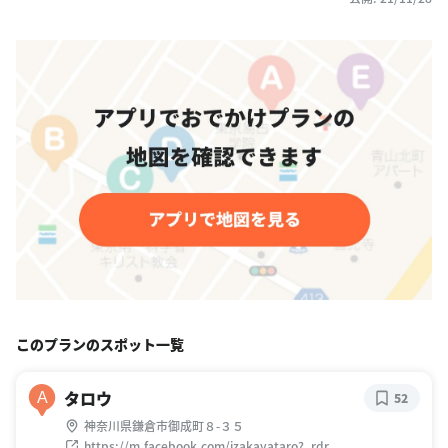
このプランのスポット一覧
タロウ
A
52
神奈川県鎌倉市御成町８-３５
https://m.facebook.com/izakayataro?_rdr