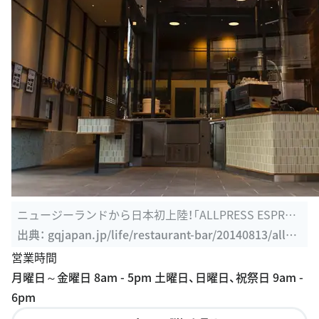
ニュージーランドから日本初上陸！「ALLPRESS ESPRES
SO」｜レストラン ...
出典：
gqjapan.jp/life/restaurant-bar/20140813/allpr
ess-espresso
営業時間
月曜日～金曜日 8am - 5pm 土曜日、日曜日、祝祭日 9am -
6pm
このスポットの詳細を見る