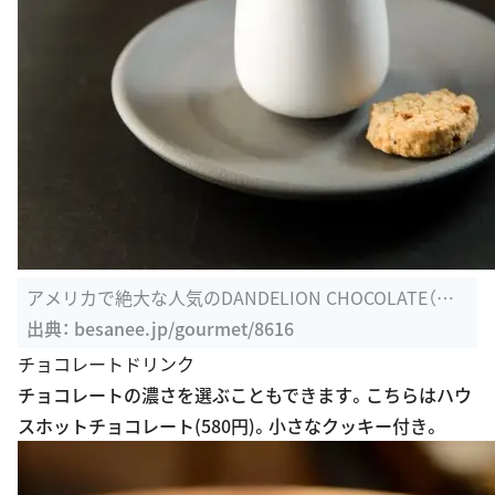
アメリカで絶大な人気のDANDELION CHOCOLATE（ダ
ンデライオン ...
出典：
besanee.jp/gourmet/8616
チョコレートドリンク
チョコレートの濃さを選ぶこともできます。こちらはハウ
スホットチョコレート(580円)。小さなクッキー付き。