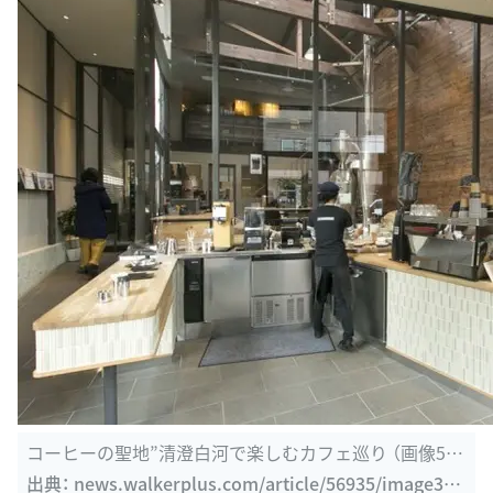
コーヒーの聖地”清澄白河で楽しむカフェ巡り （画像5/1
3） | ニュース ...
出典：
news.walkerplus.com/article/56935/image314
150.html