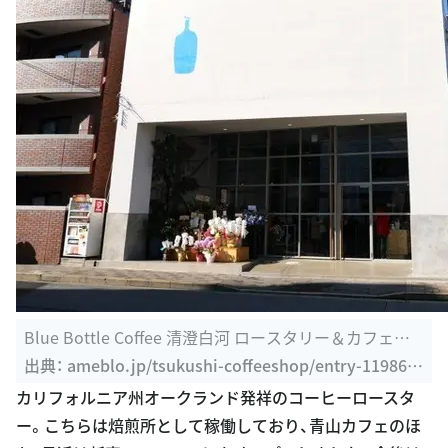
Blue Bottle Coffee 清澄白河 ロースタリー＆カフェ｜
つくし家の珈琲の ...
出典：
ameblo.jp/tsukushi-coffeeshop/entry-119868
20713.html
カリフォルニア州オークランド発祥のコーヒーロースタ
ー。こちらは焙煎所として稼働しており、青山カフェのほ
か、最近は新宿NEWoMANにもオープンしました。今後は