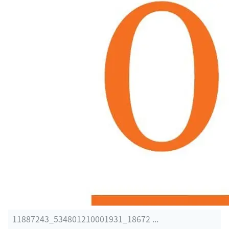
11887243_534801210001931_18672 ...
出典：
alamode.news/user/single_ojapan