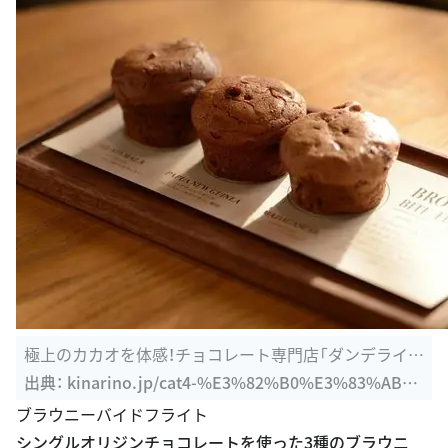
極上のカカオを体感！チョコレート専門店「ダンデライオ
ンチョコレート ...
出典：
kinarino.jp/cat4-%E3%82%B0%E3%83%AB%
E3%83%A1/18231-%E6%A5%B5%E4%B8%8A%E3%
ブラウニーバイドフライト
81%AE%E3%82%AB%E3%82%AB%E3%82%AA%E
シングルオリジンチョコレートを使った3種のブラウニ
3%82%92%E4%BD%93%E6%84%9F%EF%BC%81%