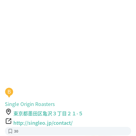
B
Single Origin Roasters
東京都墨田区亀沢３丁目２１-５
http://singleo.jp/contact/
30