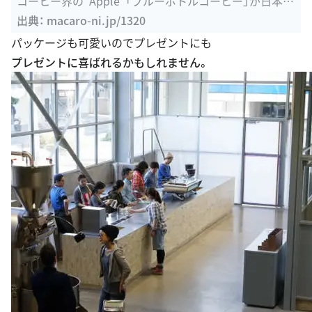
上陸！！ - macaroni
出典：
macaro-ni.jp/1320
パッケージも可愛いのでプレゼントにも
プレゼントに喜ばれるかもしれません。