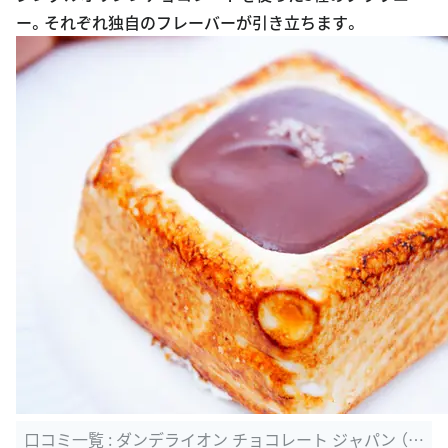
ー。それぞれ独自のフレーバーが引き立ちます。
E3%83%81%E3%83%A7%E3%82%B3%E3%83%A
C%E3%83%BC%E3%83%88%E5%B0%82%E9%96%
80%E5%BA%97%E3%80%8C%E3%83%80%E3%8
3%B3%E3%83%87%E3%83%A9%E3%82%A4%E3%
82%AA%E3%83%B3%E3%83%81%E3%83%A7%E
3%82%B3%E3%83%AC%E3%83%BC%E3%83%88%
E3%80%8D%E3%81%8C%E8%94%B5%E5%89%8
D%E3%81%AB%E3%82%AA%E3%83%BC%E3%8
3%97%E3%83%B3%E3%81%97%E3%81%9F%E3%
82%88%E2%99%AA
口コミ一覧 : ダンデライオン チョコレート ジャパン （D
andelion ...
出典：
tabelog.com/tokyo/A1311/A131103/13191976/