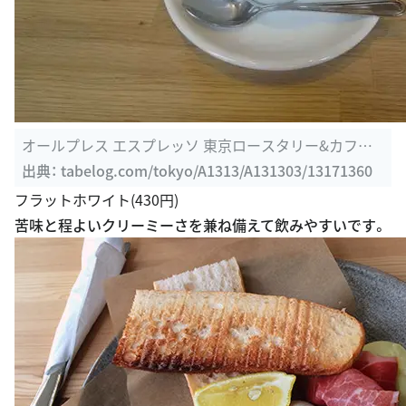
オールプレス エスプレッソ 東京ロースタリー&カフェ
（ALLPRESS ...
出典：
tabelog.com/tokyo/A1313/A131303/13171360
フラットホワイト(430円)
苦味と程よいクリーミーさを兼ね備えて飲みやすいです。