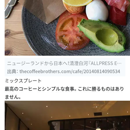
ニュージーランドから日本へ！清澄白河『ALLPRESS ESP
RESSO（オール ...
出典：
thecoffeebrothers.com/cafe/20140814090534
ミックスプレート
最高のコーヒーとシンプルな食事。これに勝るものはあり
ません。