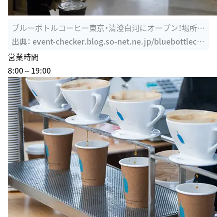
ブルーボトルコーヒー東京・清澄白河にオープン！場所・
アクセス・営業 ...
出典：
event-checker.blog.so-net.ne.jp/bluebottleco
ffee-kiyosumi
営業時間
8:00～19:00