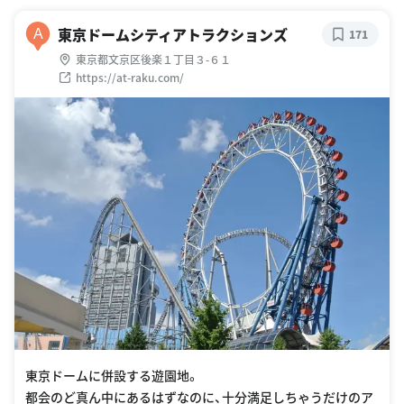
東京ドームシティアトラクションズ
A
171
東京都文京区後楽１丁目３-６１
https://at-raku.com/
東京ドームに併設する遊園地。
都会のど真ん中にあるはずなのに、十分満足しちゃうだけのア