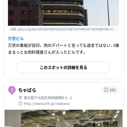
出典：
yelp.co.jp/biz/%E8%82%89%E3%81%AE%E4%B8%87%E4%B8%96-%E
7%A7%8B%E8%91%89%E5%8E%9F%E6%9C%AC%E5%BA%97-%E5%8D%8
万世ビル
3%E4%BB%A3%E7%94%B0%E5%8C%BA
万世の看板が目印。 肉のデパートと言っても過言ではない、1棟
まるっとお肉料理屋さんが入ったビルです。
このスポットの詳細を見る
ちゃばら
J
252
東京都千代田区神田練塀町８-２
http://www.jrtk.jp/chabara/