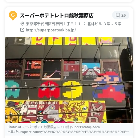
スーパーポテトレトロ館秋葉原店
G
26
東京都千代田区外神田１丁目１１-２ 北林ビル ３階～５階
http://superpotatoakiba.jp/
Photos at スーパーポテト 秋葉原店 レトロ館 (Super Potato) - Soto ...
出典：
foursquare.com/v/%E3%82%B9%E3%83%BC%E3%83%91%E3%83%BC%E3%
83%9D%E3%83%86%E3%83%88-%E7%A7%8B%E8%91%89%E5%8E%9F%E5%B