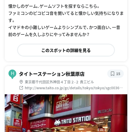
A%97-%E3%83%AC%E3%83%88%E3%83%AD%E9%A4%A8-super-potato/4b0587b
懐かしのゲーム、ゲームソフトを探すならこちら。
af964a5205ea122e3/photos
ファミコンのピコピコ音を聞いてると懐かしい気持ちになりま
す。
イマドキの小難しいゲームよりシンプルで、かつ面白い、一昔
前のゲームを久しぶりにやってみませんか？
このスポットの詳細を見る
タイトーステーション秋葉原店
H
15
東京都千代田区外神田４丁目２-２ 貴三ビル
http://www.taito.co.jp/gc/details/tokyo/tokyo/sgc00365/i
ndex.html