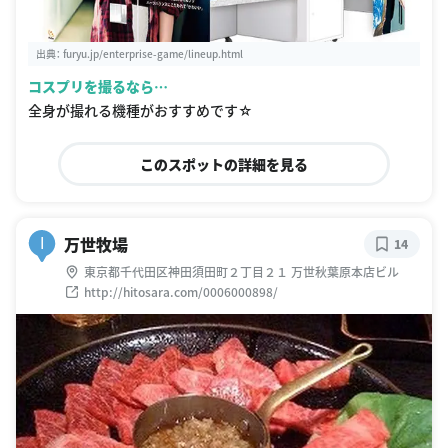
出典：
furyu.jp/enterprise-game/lineup.html
コスプリを撮るなら…
全身が撮れる機種がおすすめです☆
このスポットの詳細を見る
万世牧場
I
14
東京都千代田区神田須田町２丁目２１ 万世秋葉原本店ビル
http://hitosara.com/0006000898/