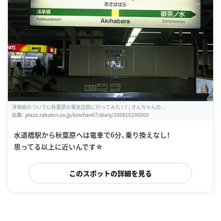
浮世絵のついでに秋葉原の電気店街に行ってみた ！？ | きんちゃんの ...
出典：
plaza.rakuten.co.jp/kinchan07/diary/200810290000
水道橋駅から秋葉原へは電車で6分、乗り換えなし！
思ってる以上に近いんです☆
このスポットの詳細を見る