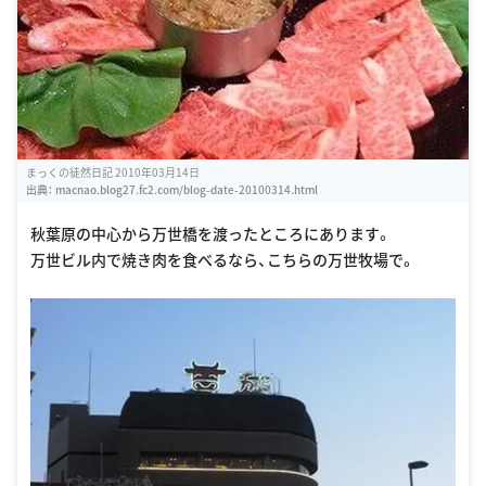
まっくの徒然日記 2010年03月14日
出典：
macnao.blog27.fc2.com/blog-date-20100314.html
秋葉原の中心から万世橋を渡ったところにあります。
万世ビル内で焼き肉を食べるなら、こちらの万世牧場で。