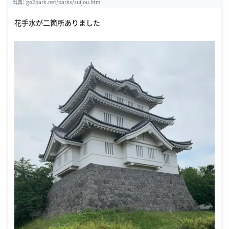
出典：
go2park.net/parks/suijou.htm
花手水が二箇所ありました