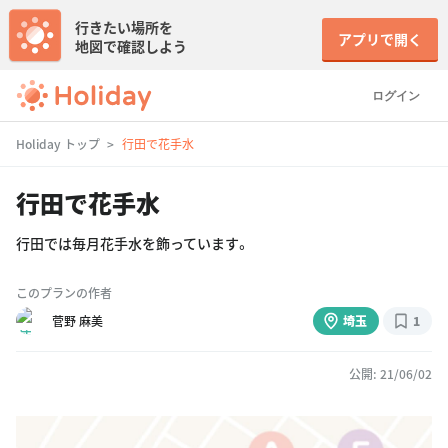
行きたい場所を
アプリで開く
地図で確認しよう
ログイン
Holiday トップ
行田で花手水
行田で花手水
行田では毎月花手水を飾っています。
このプランの作者
菅野 麻美
埼玉
1
公開: 21/06/02