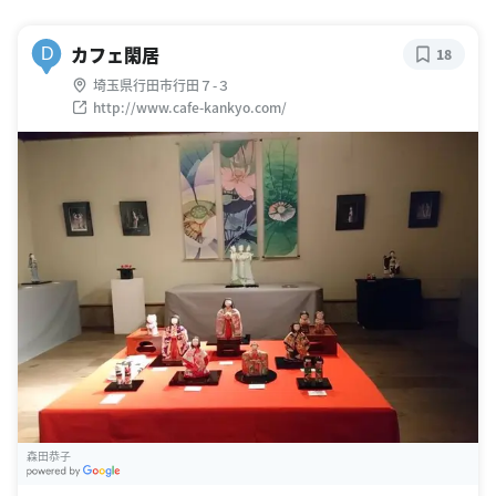
カフェ閑居
D
18
埼玉県行田市行田７-３
http://www.cafe-kankyo.com/
森田恭子
G
oogle Places