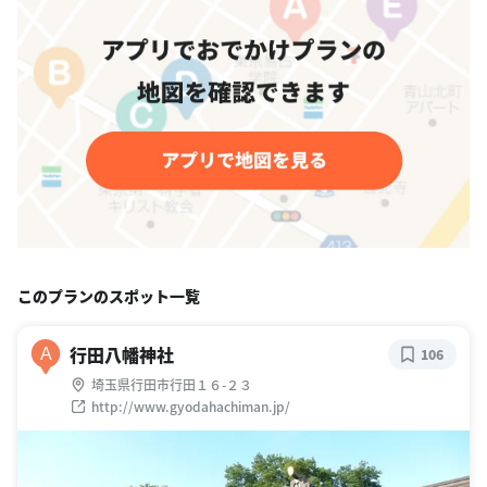
このプランのスポット一覧
行田八幡神社
A
106
埼玉県行田市行田１６-２３
http://www.gyodahachiman.jp/