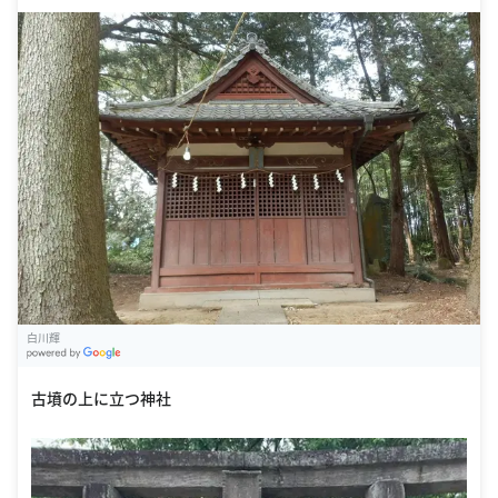
白川輝
G
oogle Places
古墳の上に立つ神社