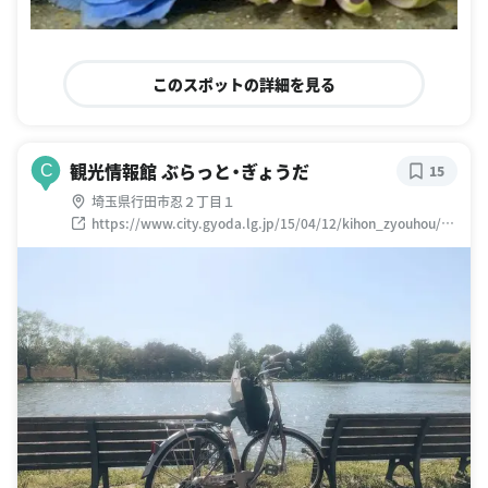
このスポットの詳細を見る
観光情報館 ぶらっと・ぎょうだ
C
15
埼玉県行田市忍２丁目１
https://www.city.gyoda.lg.jp/15/04/12/kihon_zyouhou/ka
nkoujyouhoukan.html