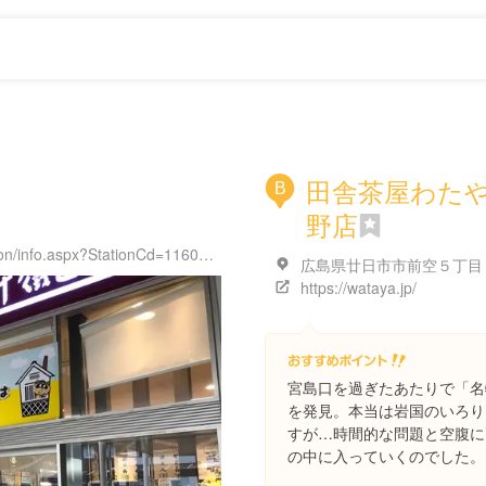
田舎茶屋わたや
B
野店
https://www.jreast.co.jp/estation/station/info.aspx?StationCd=1160#_ga=2.200306923.493422524.1601016262-130497163.1601016262
https://wataya.jp/
宮島口を過ぎたあたりで「名
を発見。本当は岩国のいろり
すが…時間的な問題と空腹に
の中に入っていくのでした。