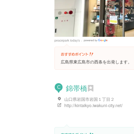
peacepark today's
Google
Places
広島県東広島市の西条を出発します。
錦帯橋
C
山口県岩国市岩国１丁目２
http://kintaikyo.iwakuni-city.net/