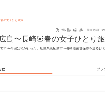
hot
type
star
camera
home
settings
profile
print
rank
mail
lock
calendar
access
春の女子ひとり旅
最終更新日: 21/
e
walking
cycling
nature
stroll
art
camp
history
castle
temple
cafe
gourmet
onsen
outdoor
world
public bath
shopping
general
railr
広島〜長崎🌸春の女子ひとり旅
heritage
store
go
です🚲今回は私が行った、広島県東広島市〜長崎県佐世保市を巡るひ
行程
プラ