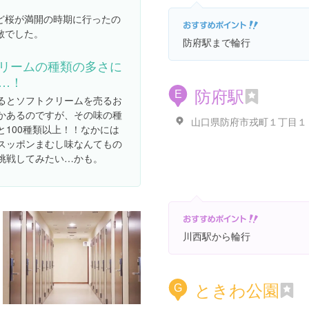
ど桜が満開の時期に行ったの
敵でした。
防府駅まで輪行
リームの種類の多さに
…！
防府駅
E
るとソフトクリームを売るお
かあるのですが、その味の種
山口県防府市戎町１丁目１
と100種類以上！！なかには
スッポンまむし味なんてもの
挑戦してみたい…かも。
川西駅から輪行
ときわ公園
G