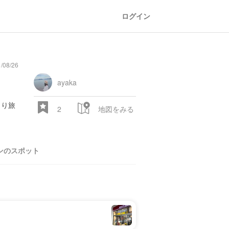
ログイン
08/26
oad
train
comic
mountain
sports
fishing
bbq
fashion
tradition
music
baby
camera
amusement
aquarium
sea
ball
baer
bell
flo
park
ayaka
とり旅
2
地図をみる
ンのスポット
28.522 px