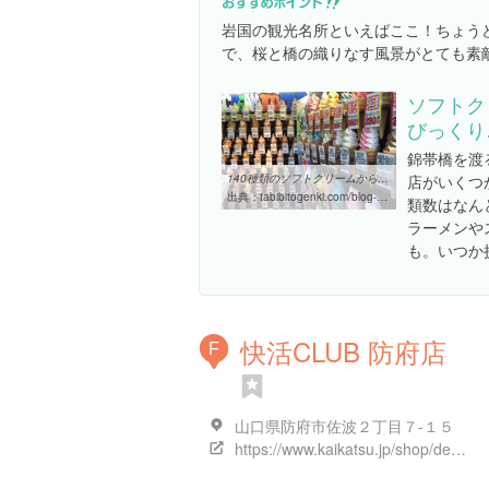
岩国の観光名所といえばここ！ちょう
で、桜と橋の織りなす風景がとても素
ソフトク
びっくり
錦帯橋を渡
140種類のソフトクリームから選べる【むさし】錦帯橋近く
店がいくつ
出典：
tabibitogenki.com/blog-entry-5378.html
類数はなん
ラーメンや
も。いつか
快活CLUB 防府店
F
山口県防府市佐波２丁目７-１５
https://www.kaikatsu.jp/shop/detail/20641.html