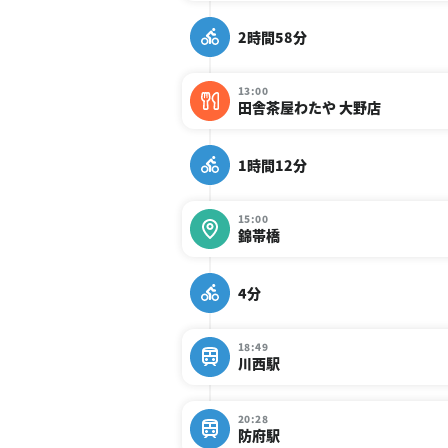
2時間58分
13:00
田舎茶屋わたや 大野店
1時間12分
15:00
錦帯橋
4分
18:49
川西駅
20:28
防府駅