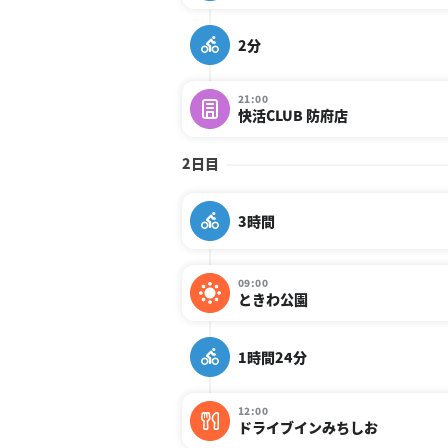
2分
21:00
快活CLUB 防府店
2日目
3時間
09:00
ときわ公園
1時間24分
12:00
ドライブインみちしお