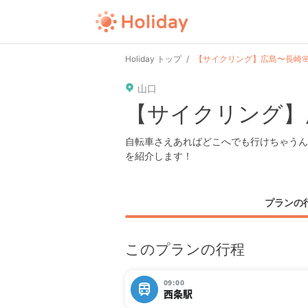
user
pin
tel
time
url
guide
Holiday トップ
【サイクリング】広島〜長崎
山口
date
child
solitary
pet
driv
【サイクリング】
tokyo
kanagawa
osaka
kyoto
hyo
自転車さえあればどこへでも行けちゃうん
を紹介します！
プランの
このプランの行程
09:00
西条駅