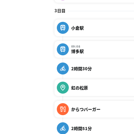
3日目
小倉駅
09:08
博多駅
2時間30分
虹の松原
からつバーガー
2時間51分