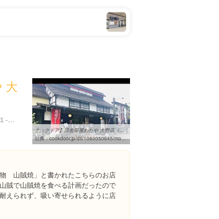
 大
広島県廿日市市前空５丁目１-１９
クックドア】田舎茶屋わたや 大野店（広島県廿日市市）の投稿動画一覧
出典：
cookdoor.jp/dtl/1060050645/movielist
物 山賊焼」と書かれたこちらのお店
山賊で山賊焼を食べる計画だったので
耐えられず、吸い寄せられるように店