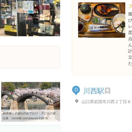
川西駅
D
山口県岩国市川西２丁目８
錦帯橋 | 子連れのおでかけ・子どもの遊び場探しならコモリブ
出典：
comolib.com/places/23013