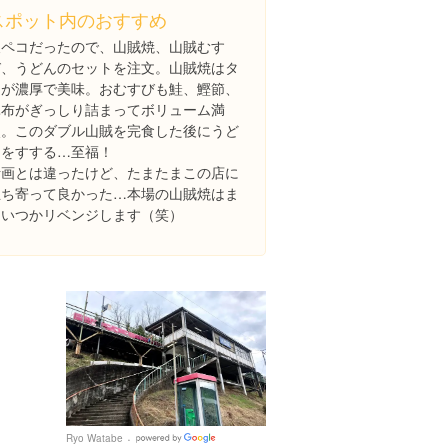
スポット内のおすすめ
腹ペコだったので、山賊焼、山賊むす
び、うどんのセットを注文。山賊焼はタ
レが濃厚で美味。おむすびも鮭、鰹節、
昆布がぎっしり詰まってボリューム満
点。このダブル山賊を完食した後にうど
んをすする…至福！
計画とは違ったけど、たまたまこの店に
立ち寄って良かった…本場の山賊焼はま
たいつかリベンジします（笑）
Ryo Watabe
Google