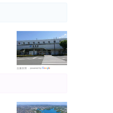
Places
吉兼崇博
Google
Places