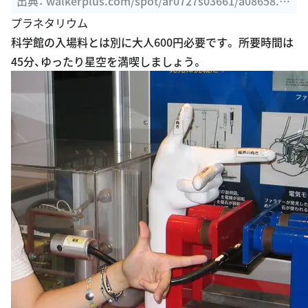
出典：
walkerplus.com/spot/ar0727s03661/a08658.ht
ml
プラネタリウム
科学館の入場料とは別に大人600円必要です。 所要時間は
45分、ゆったり星空を満喫しましょう。