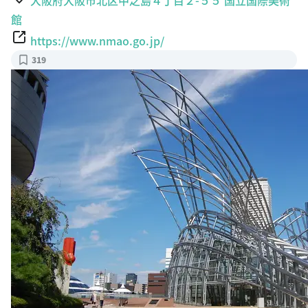
館
https://www.nmao.go.jp/
319