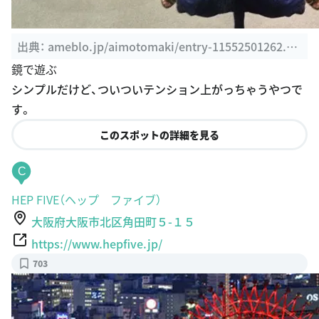
出典：
ameblo.jp/aimotomaki/entry-11552501262.ht
ml
鏡で遊ぶ
シンプルだけど、ついついテンション上がっちゃうやつで
す。
このスポットの詳細を見る
C
HEP FIVE（ヘップ ファイブ）
大阪府大阪市北区角田町５-１５
https://www.hepfive.jp/
703