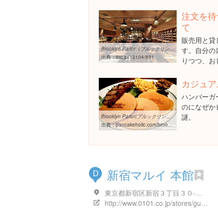
注文を待
て
販売用と貸
Brooklyn Parlor（ブルックリンパーラー）｜新宿区エリアガイド｜住 ...
す。自分の
出典：
itot.jp/13104/691
りつつ、お
カジュア
ハンバーガ
のになぜか
謎。
Brooklyn Parlor(ブルックリンパーラー) | Pancake holic
出典：
pancakeholic.com/brooklyn-parlor
新宿マルイ 本館
D
東京都新宿区新宿３丁目３０-１３
http://www.0101.co.jp/stores/guide/store980.html