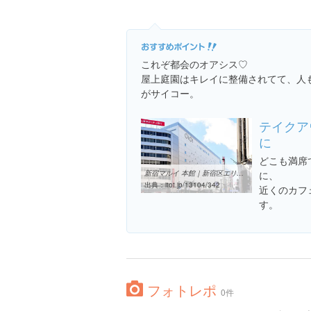
これぞ都会のオアシス♡
屋上庭園はキレイに整備されてて、人
がサイコー。
テイクア
に
どこも満席
新宿マルイ 本館｜新宿区エリアガイド｜住みたい街がきっとみつかる ...
に、
出典：
itot.jp/13104/342
近くのカフ
す。
フォトレポ
0件