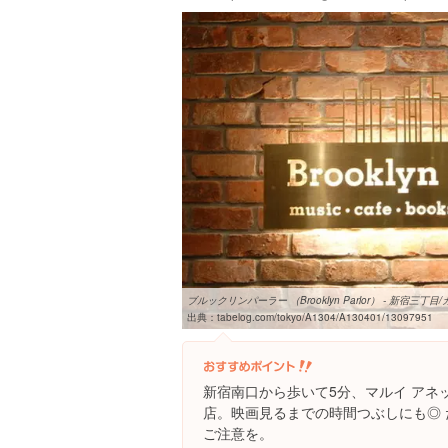
ブルックリンパーラー （Brooklyn Parlor） - 新宿三丁目/カ
出典：
tabelog.com/tokyo/A1304/A130401/13097951
新宿南口から歩いて5分、マルイ アネ
店。映画見るまでの時間つぶしにも◎
ご注意を。