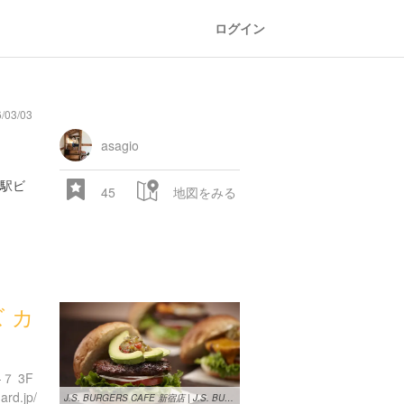
ログイン
/03/03
asagio
、駅ビ
45
地図をみる
ズ カ
７ 3F
ard.jp/
J.S. BURGERS CAFE 新宿店 | J.S. BURGERS CAFE 新宿店 | バーガー ...