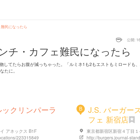
ェ難民になったら
公開: 16
ンチ・カフェ難民になったら
駅。買い物してたらお腹が減っちゃった。「ルミネ1も2もエストもミロードも
なたに。
or（ブルックリンパーラ
J.S. バーガー
B
フェ 新宿店
 アネックス B1F
東京都新宿区新宿４丁目１-
locations/223315849
http://burgers.journal-stand