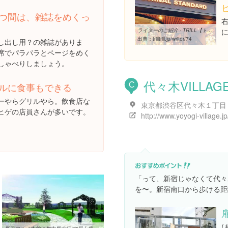
つ間は、雑誌をめくっ
ライターのご紹介 - TRILL【トリル】
出典：
trilltrill.jp/writer/74
し出し用？の雑誌がありま
席でパラパラとページをめく
しゃべりしましょう。
代々木VILLAG
C
ルに食事もできる
ーやらグリルやら。飲食店な
ヒゲの店員さんが多いです。
http://www.yoyogi-village.jp
「って、新宿じゃなくて代々
を〜。新宿南口から歩ける距