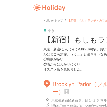
Holiday トップ
【新宿】もしもランチ・カフ
東京
【新宿】もしもラ
東京・新宿(しんじゅく/Shinjuku)
ルはどこも満席、うう…」と泣きそうなあ
①席数が多い
②表からはわかりにくい
オススメ店を集めました。
Brooklyn Parl
A
ー）
東京都新宿区新宿３丁目１-２６ マルイ
https://www.instagram.com/explore/