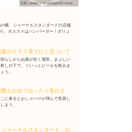
出典：
sowxp.co.jp/catalogs/521/courses/2978
RAの横、ジャーナルスタンダードの店舗
り、オススメはハンバーガー！ボリュ
初夏のテラス席でひと息ついて
新宿らしからぬ風が吹く場所。まぶしい
陽射しの下で、ぐいっとビールを飲みま
しょう。
席数おおめでゆったり座れる
ここに来るとおしゃべりが弾んで長居し
てしまう、、
「ジャーナルスタンダード」の