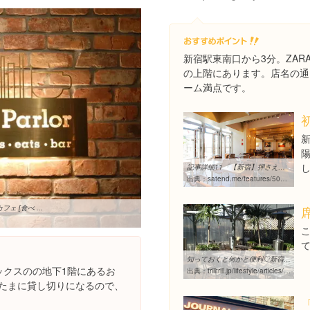
新宿駅東南口から3分。ZA
の上階にあります。店名の通
ーム満点です。
記事詳細11「【新宿】押さえておきたいカフェ11選＋α」（J.S. ...
出典：
satend.me/features/50509c7b648a18cd78000002/50509c7b648a18cd78000009
フェ [食べ ...
知っておくと何かと便利♡新宿の穴場カフェ、駅近で広い店内が魅力の ...
ックスのの地下1階にあるお
出典：
trilltrill.jp/lifestyle/articles/29080?mode=sp
 たまに貸し切りになるので、