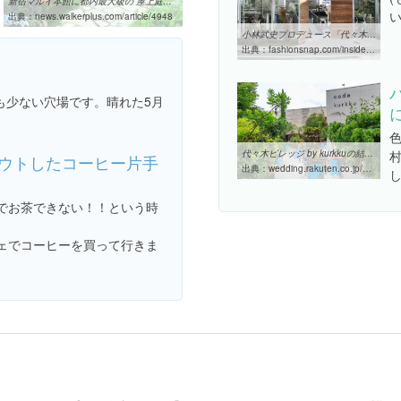
新宿マルイ本館に都内最大級の“屋上庭園”誕生！ | ニュースウォーカー
出典：
news.walkerplus.com/article/4948
小林武史プロデュース「代々木VILLAGE by kurkku」都会のオアシス大 ...
出典：
fashionsnap.com/inside/yoyogi-village-kurkku
も少ない穴場です。晴れた5月
代々木ビレッジ by kurkkuの結婚式・結婚式場｜楽天ウェディング
ウトしたコーヒー片手
出典：
wedding.rakuten.co.jp/hall/wed1001403
でお茶できない！！という時
ェでコーヒーを買って行きま