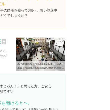
ビル
右手の階段を登って3階へ。買い物途中
にどうでしょうか？
E
東京都渋谷区代々木１丁目２８-９
/top/
hayabusa.bz | 代々木VILLAGEで「kurkkuマルシェ」がスタート！！
出典：
hayabusa.bz/news/2012/04/villagekurkku.php
木じゃん！」と思った方。ご安心
離です♡
扉を開けると〜♩
(もう開いてるけど。)世界に一区切りつ