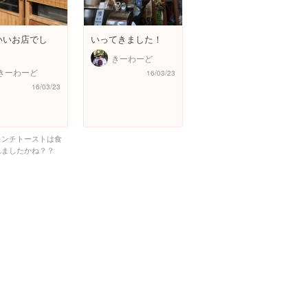
いいお店でし
いってきました！
きーわーど
きーわーど
16/03/23
16/03/23
レンチトーストは食
れましたかね？？