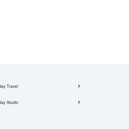
day Travel
day Studio