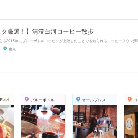
スタ厳選！】清澄白河コーヒー散歩
ある2015年にブルーボトルコーヒーが上陸したことでも知られるコーヒータウン清澄
東京
Field
ブルーボトルコーヒー（Blue Bottle Coffee）清澄白河店
オールプレス・エスプレッソ 東京ロースタリー＆カフェ
コ