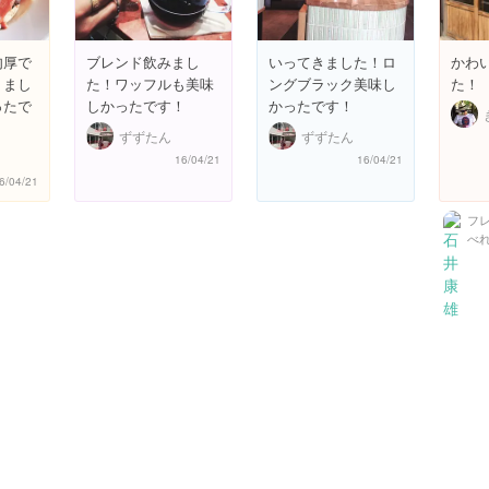
肉厚で
ブレンド飲みまし
いってきました！ロ
かわ
りまし
た！ワッフルも美味
ングブラック美味し
た！
ったで
しかったです！
かったです！
ずずたん
ずずたん
16/04/21
16/04/21
6/04/21
フ
べ