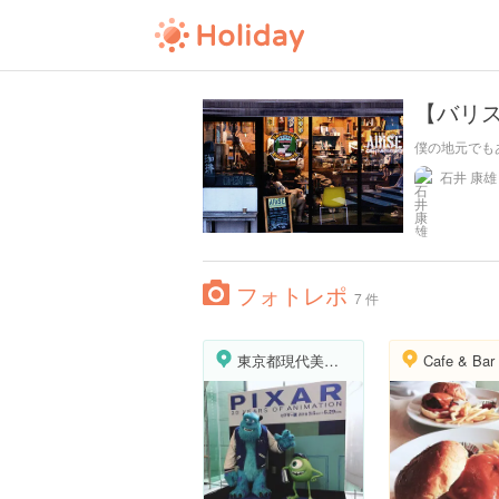
【バリ
僕の地元でも
石井 康雄
フォトレポ
7 件
東京都現代美術館
Cafe & Bar 