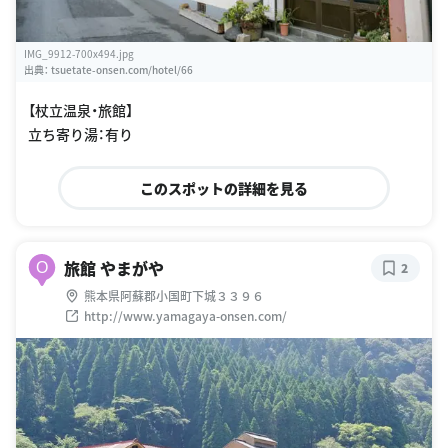
IMG_9912-700x494.jpg
出典：
tsuetate-onsen.com/hotel/66
【杖立温泉・旅館】
立ち寄り湯：有り
このスポットの詳細を見る
旅館 やまがや
O
2
熊本県阿蘇郡小国町下城３３９６
http://www.yamagaya-onsen.com/