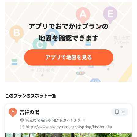
このプランのスポット一覧
吉祥の湯
A
31
熊本県阿蘇郡小国町下城４１３２-４
https://www.hizenya.co.jp/hotspring/kissho.php