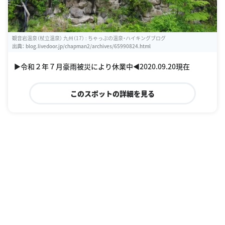
観音岩温泉（杖立温泉） 九州（17） : ちゃっぷの温泉・ハイキングブログ
出典：
blog.livedoor.jp/chapman2/archives/65990824.html
▶令和２年７月豪雨被災により休業中◀2020.09.20現在
このスポットの詳細を見る