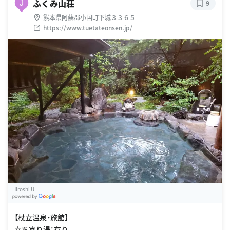
ふくみ山荘
J
9
熊本県阿蘇郡小国町下城３３６５
https://www.tuetateonsen.jp/
Hiroshi U
G
oogle Places
【杖立温泉・旅館】
立ち寄り湯：有り