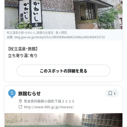
杖立温泉の旅・かねいし旅館のお風呂 - 善人閑居
出典：
blog.goo.ne.jp/micky333/e/2f69588befdd42248b1e882468432715
【杖立温泉・旅館】
立ち寄り湯：有り
このスポットの詳細を見る
旅館むらせ
S
1
熊本県阿蘇郡小国町下城３３３５
http://www.489.gr.jp/murase/