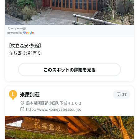
ルーキー一雄
G
oogle Places
【杖立温泉・旅館】
立ち寄り湯：有り
このスポットの詳細を見る
米屋別荘
L
37
熊本県阿蘇郡小国町下城４１６２
http://www.komeyabessou.jp/