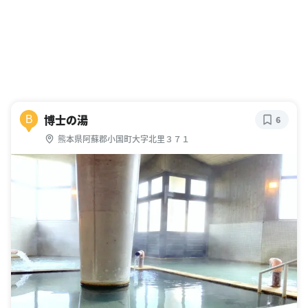
博士の湯
B
6
熊本県阿蘇郡小国町大字北里３７１