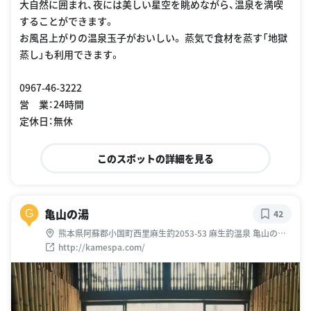
大自然に囲まれ、夜には美しい星空を眺めながら、温泉を満喫
することができます。
お風呂上がりの温泉玉子がおいしい。 蒸気で食材を蒸す「地獄
蒸し」も利用できます。
0967-46-3222
営 業：24時間
定休日：無休
このスポットの詳細を見る
亀山の湯
G
42
熊本県阿蘇郡小国町西里麻生釣2053-53 麻生釣温泉 亀山の湯
湧出地：大分県玖珠郡九重町菅原567-18他
http://kamespa.com/