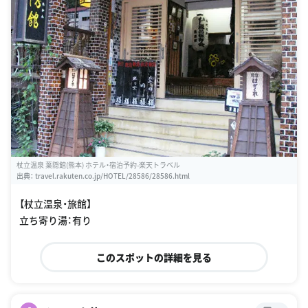
杖立温泉 葉隠館(熊本) ホテル・宿泊予約-楽天トラベル
出典：
travel.rakuten.co.jp/HOTEL/28586/28586.html
【杖立温泉・旅館】
立ち寄り湯：有り
このスポットの詳細を見る