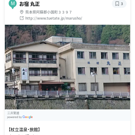
お宿 丸正
M
3
熊本県阿蘇郡小国町３３９７
http://www.tuetate.jp/marusho/
三井繁雄
G
oogle Places
【杖立温泉・旅館】