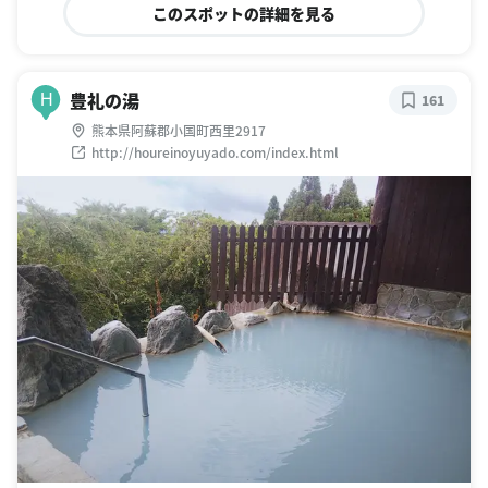
このスポットの詳細を見る
豊礼の湯
H
161
熊本県阿蘇郡小国町西里2917
http://houreinoyuyado.com/index.html