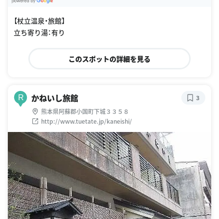
G
oogle Places
【杖立温泉・旅館】
立ち寄り湯：有り
このスポットの詳細を見る
かねいし旅館
R
3
熊本県阿蘇郡小国町下城３３５８
http://www.tuetate.jp/kaneishi/