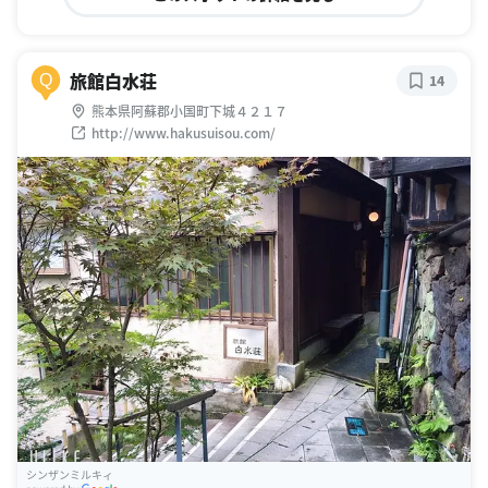
旅館白水荘
Q
14
熊本県阿蘇郡小国町下城４２１７
http://www.hakusuisou.com/
シンザンミルキィ