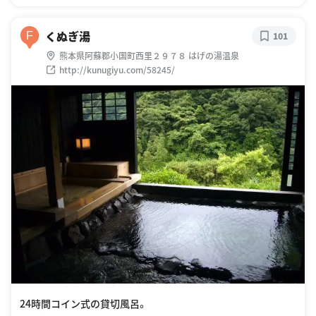
くぬぎ湯
F
101
熊本県阿蘇郡小国町西里２９７８ はげの湯温泉
http://kunugiyu.com/58245/
24時間コイン式の貸切風呂。