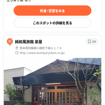
料金・空室をみる
このスポットの詳細を見る
純和風旅館 泉屋
K
24
熊本県阿蘇郡小国町下城４１７９
http://www.izumiyaryokan.co.jp/