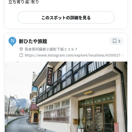
立ち寄り湯：有り
このスポットの詳細を見る
新ひたや旅館
N
2
熊本県阿蘇郡小国町下城３３９７
https://www.instagram.com/explore/locations/43500277
6853514