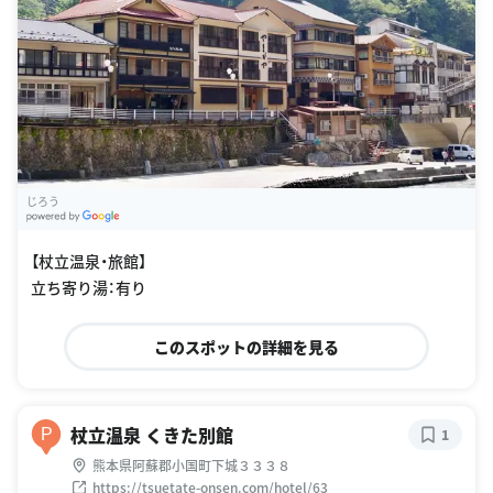
じろう
G
oogle Places
【杖立温泉・旅館】
立ち寄り湯：有り
このスポットの詳細を見る
杖立温泉 くきた別館
P
1
熊本県阿蘇郡小国町下城３３３８
https://tsuetate-onsen.com/hotel/63