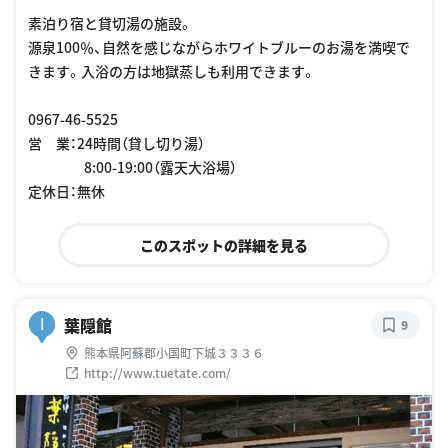
素泊り宿と貸切湯の施設。
源泉100％、自然を感じながらホワイトブルーのお湯を満喫で
きます。入浴の方は地獄蒸しも利用できます。
0967-46-5525
営 業：24時間（貸し切り湯）
8:00-19:00（露天大浴場）
定休日：無休
このスポットの詳細を見る
葉隠館
I
9
熊本県阿蘇郡小国町下城３３３６
http://www.tuetate.com/