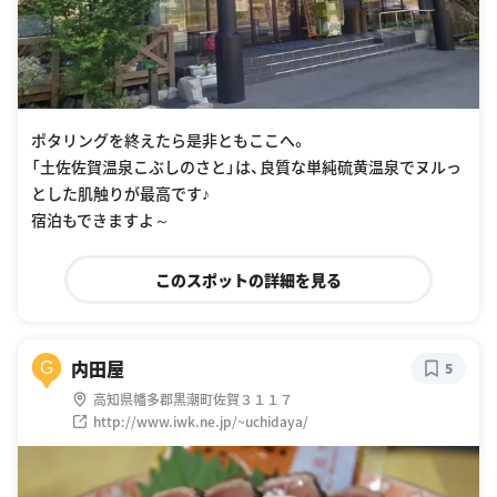
ポタリングを終えたら是非ともここへ。
「土佐佐賀温泉こぶしのさと」は、良質な単純硫黄温泉でヌルっ
とした肌触りが最高です♪
宿泊もできますよ～
このスポットの詳細を見る
内田屋
G
5
高知県幡多郡黒潮町佐賀３１１７
http://www.iwk.ne.jp/~uchidaya/