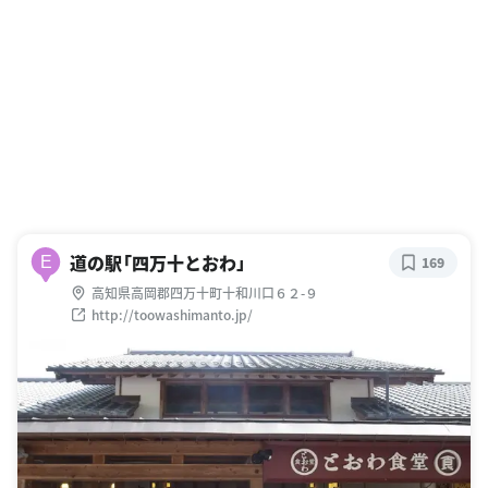
道の駅「四万十とおわ」
E
169
高知県高岡郡四万十町十和川口６２-９
http://toowashimanto.jp/