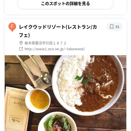
このスポットの詳細を見る
レイクウッドリゾート(レストラン/カ
F
31
フェ)
栃木県鹿沼市引田１８７２
http://www1.ocn.ne.jp/~lakewood/