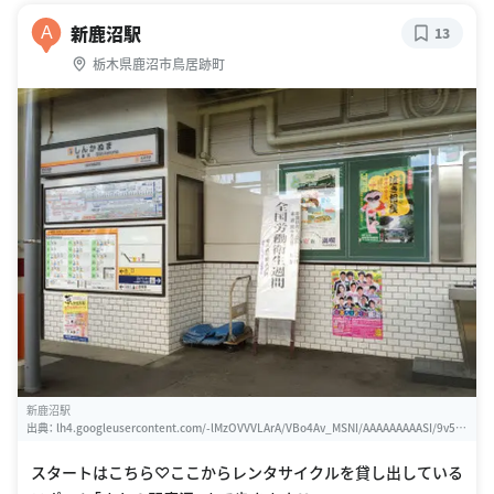
新鹿沼駅
A
13
栃木県鹿沼市鳥居跡町
新鹿沼駅
出典：
lh4.googleusercontent.com/-lMzOVVVLArA/VBo4Av_MSNI/AAAAAAAAASI/9v5-J
3ziD18/w460-h310-k
スタートはこちら♡ここからレンタサイクルを貸し出している