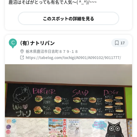
鹿沼はそばがとっても有名で人気〜( ^_^)/~~~
このスポットの詳細を見る
（有）ナトリパン
C
17
栃木県鹿沼市日吉町８７９-１８
https://tabelog.com/tochigi/A0901/A090102/9011777/