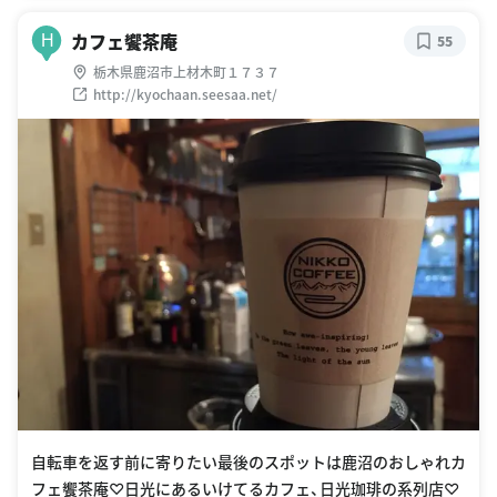
カフェ饗茶庵
H
55
栃木県鹿沼市上材木町１７３７
http://kyochaan.seesaa.net/
自転車を返す前に寄りたい最後のスポットは鹿沼のおしゃれカ
フェ饗茶庵♡日光にあるいけてるカフェ、日光珈琲の系列店♡