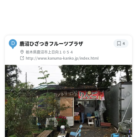
鹿沼ひざつきフルーツプラザ
D
4
栃木県鹿沼市上日向１０５４
http://www.kanuma-kanko.jp/index.html