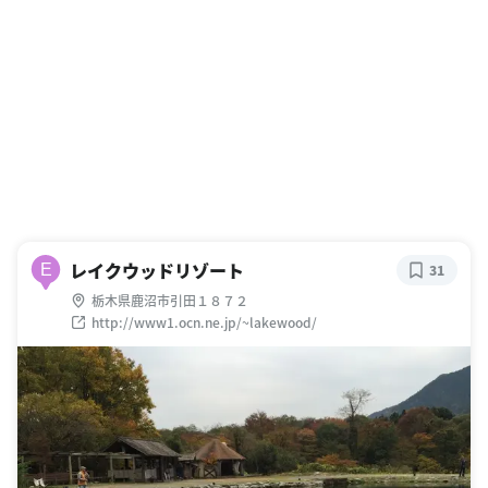
レイクウッドリゾート
E
31
栃木県鹿沼市引田１８７２
http://www1.ocn.ne.jp/~lakewood/