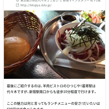
東京都渋谷区代々木２丁目１-１ 新宿マインズタワー 地下1階
http://hitujiya.ddo.jp/
最後にご紹介するのは、羊肉ビストロのひつじや！最寄駅は
代々木ですが、新宿駅南口からも徒歩10分程度で行けます。
ここの魅力は何と言ってもランチメニューの安さ！だいたいは
600円代で食べられます。