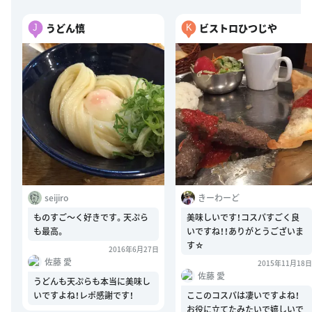
うどん慎
ビストロひつじや
J
K
seijiro
きーわーど
ものすご〜く好きです。天ぷら
美味しいです！コスパすごく良
も最高。
いですね！！ありがとうございま
す☆
2016年6月27日
佐藤 愛
2015年11月18日
佐藤 愛
うどんも天ぷらも本当に美味し
いですよね！レポ感謝です！
ここのコスパは凄いですよね！
お役に立てたみたいで嬉しいで