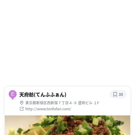
天府舫(てんふふぁん)
E
35
東京都新宿区西新宿７丁目４-９ 盛和ビル １F
http://www.tenfufan.com/