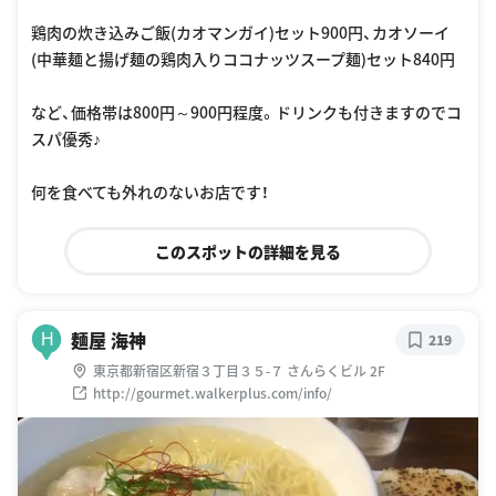
鶏肉の炊き込みご飯(カオマンガイ)セット900円、カオソーイ
(中華麺と揚げ麺の鶏肉入りココナッツスープ麺)セット840円
など、価格帯は800円～900円程度。ドリンクも付きますのでコ
スパ優秀♪
何を食べても外れのないお店です！
このスポットの詳細を見る
麺屋 海神
H
219
東京都新宿区新宿３丁目３５-７ さんらくビル 2F
http://gourmet.walkerplus.com/info/