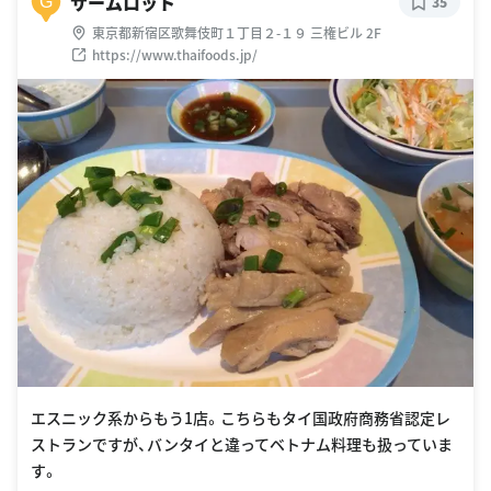
サームロット
G
35
東京都新宿区歌舞伎町１丁目２-１９ 三権ビル 2F
https://www.thaifoods.jp/
エスニック系からもう1店。こちらもタイ国政府商務省認定レ
ストランですが、バンタイと違ってベトナム料理も扱っていま
す。