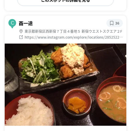
酉一途
C
36
東京都新宿区西新宿７丁目４番地５ 新宿ウエストスクエア２F
https://www.instagram.com/explore/locations/28525222
8