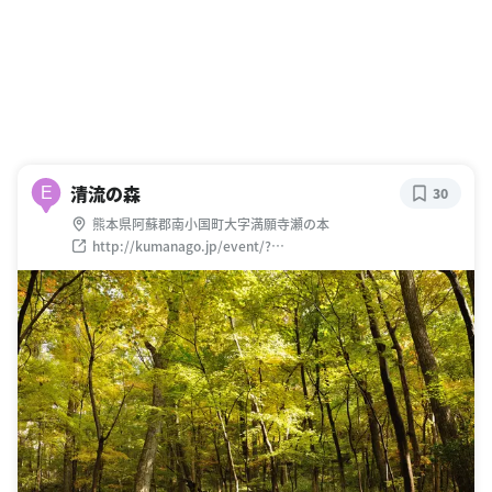
清流の森
E
30
熊本県阿蘇郡南小国町大字満願寺瀬の本
http://kumanago.jp/event/?
mode=detail&id=430000000487