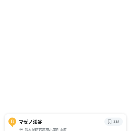
マゼノ渓谷
B
118
熊本県阿蘇郡南小国町中原