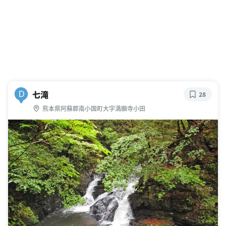
七滝
D
28
熊本県阿蘇郡南小国町大字満願寺小田