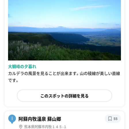
大観峰の夕暮れ
カルデラの風景を見ることが出来ます。山の稜線が美しい直線
です。
このスポットの詳細を見る
阿蘇内牧温泉 蘇山郷
I
55
熊本県阿蘇市内牧１４５-１