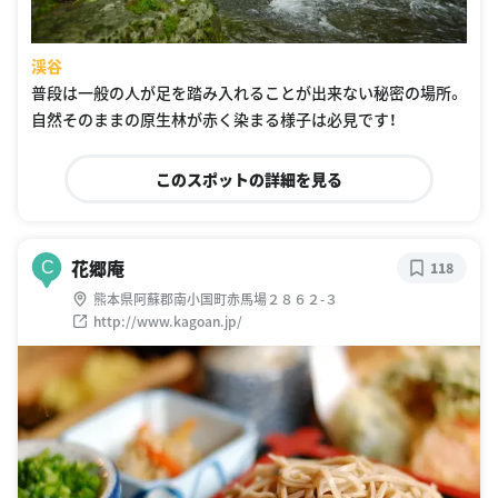
渓谷
普段は一般の人が足を踏み入れることが出来ない秘密の場所。
自然そのままの原生林が赤く染まる様子は必見です！
このスポットの詳細を見る
花郷庵
C
118
熊本県阿蘇郡南小国町赤馬場２８６２-３
http://www.kagoan.jp/