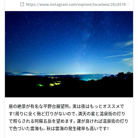
https://www.instagram.com/explore/locations/28185787
8
昼の絶景が有名な平野台展望所。実は夜はもっとオススメで
す！周りに全く殆ど灯りがないので、満天の星と温泉街の灯り
で照らされる阿蘇五岳を望めます。運が良ければ温泉街の灯り
で色づいた雲海も。秋は雲海の発生確率も高いです！