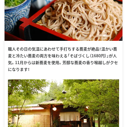
職人その日の気温にあわせて手打ちする蕎麦が絶品！温かい蕎
麦と冷たい蕎麦の両方を味わえる「そばづくし（1680円）」が人
気。11月からは新蕎麦を使用。芳醇な蕎麦の香り喉越しがクセ
になります！