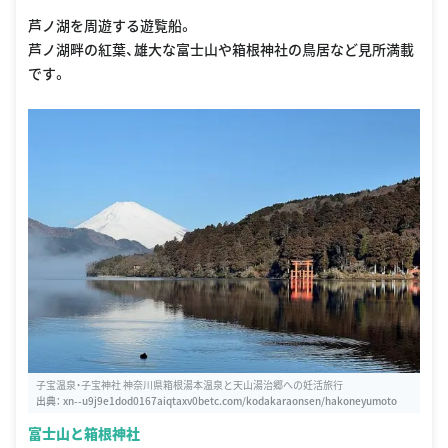
8%88%B9
芦ノ湖を周遊する遊覧船。
芦ノ湖畔の紅葉、雄大な富士山や箱根神社の鳥居など見所満載
です。
子宝温泉・子宝神社 神奈川県箱根湯本温泉と天山湯治郷への妊活旅行
出典：
xn--u9j9e1dod0167aiqtaxv0betc.com/kodakaraonsen/hakoneyumoto
富士山と箱根神社