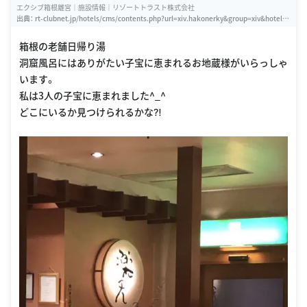
エクシブ箱根離宮｜施設情報｜リゾートトラスト株式会社
出典：
rt-clubnet.jp/hotels/cms/contents.php?url=xiv.hakonerky&group=xiv&hotel=h
akone&parent_num=34849&contents_num=34997&site_url=
箱根の老舗日帰り湯
洞窟風呂にはありがたい子宝に恵まれるお地蔵様がいらっしゃ
います。
私は3人の子宝に恵まれました^_^
どこにいるか見つけられるかな⁈