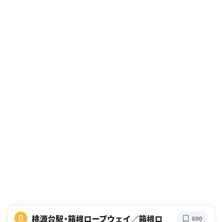
桃源台駅・箱根ロープウェイ／箱根ロ
B
690