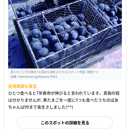
黒たまごに空中散歩！大涌谷を満喫 おすすめスポット特集 | 箱根ナビ
出典：
hakonenavi.jp/feature/3951
名物黒卵も復活
ひとつ食べると7年寿命が伸びると言われています。 真偽の程
は分かりませんが、黒たまごを一度に3つも食べたうちのばあ
ちゃんは99まで長生きしました(^^)
このスポットの詳細を見る