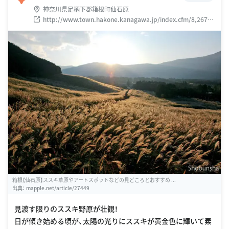
神奈川県足柄下郡箱根町仙石原
http://www.town.hakone.kanagawa.jp/index.cfm/8,267,3
7,156,html
箱根【仙石原】ススキ草原やアートスポットなどの見どころとおすすめ ...
出典：
mapple.net/article/27449
見渡す限りのススキ野原が壮観！
日が傾き始める頃が、太陽の光りにススキが黄金色に輝いて素