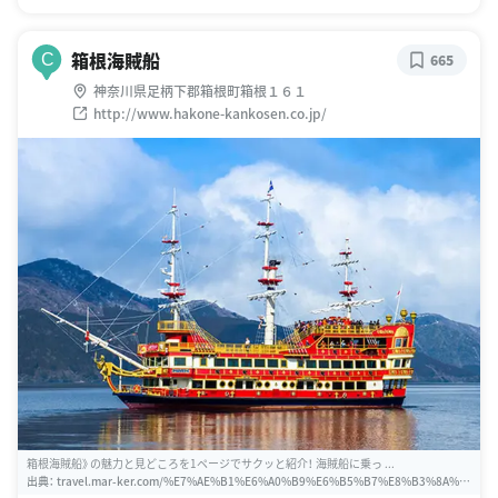
箱根海賊船
C
665
神奈川県足柄下郡箱根町箱根１６１
http://www.hakone-kankosen.co.jp/
箱根海賊船》の魅力と見どころを1ページでサクッと紹介！ 海賊船に乗っ ...
出典：
travel.mar-ker.com/%E7%AE%B1%E6%A0%B9%E6%B5%B7%E8%B3%8A%E