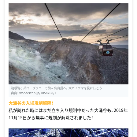
箱根駒ヶ岳ロープウェーで駒ヶ岳山頂へ。大パノラマを見に行こう ...
出典：
wondertrip.jp/1058708/2
大涌谷の入場規制解除！
私が訪れた時にはまだ立ち入り規制中だった大涌谷も、2019年
11月15日から無事に規制が解除されました！