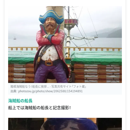
箱根海賊船なう！船長に挨拶... - 写真共有サイト「フォト蔵」
出典：
photozou.jp/photo/show/2062588/154194891
海賊船の船長
船上では海賊船の船長と記念撮影！