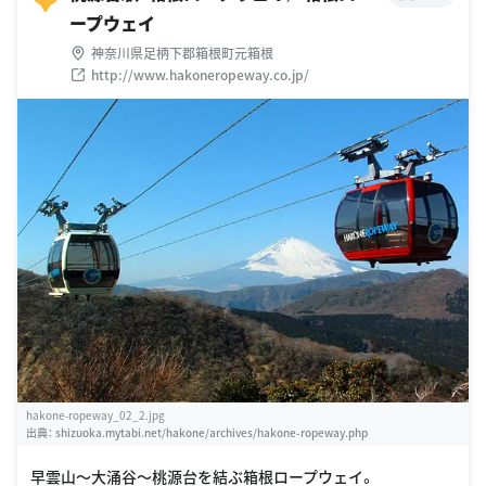
ープウェイ
神奈川県足柄下郡箱根町元箱根
http://www.hakoneropeway.co.jp/
hakone-ropeway_02_2.jpg
出典：
shizuoka.mytabi.net/hakone/archives/hakone-ropeway.php
早雲山〜大涌谷〜桃源台を結ぶ箱根ロープウェイ。