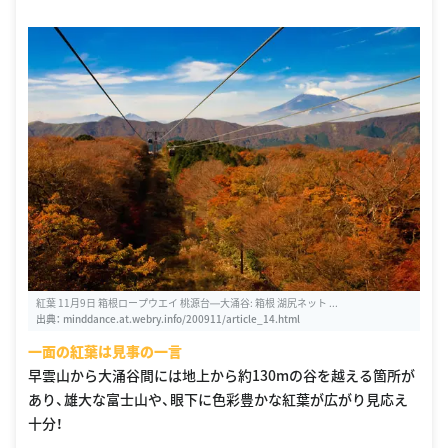
紅葉 11月9日 箱根ロープウエイ 桃源台―大涌谷: 箱根 湖尻ネット ...
出典：
minddance.at.webry.info/200911/article_14.html
一面の紅葉は見事の一言
早雲山から大涌谷間には地上から約130mの谷を越える箇所が
あり、雄大な富士山や、眼下に色彩豊かな紅葉が広がり見応え
十分！