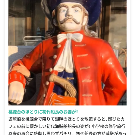
桃源台のほとりに初代船長のお姿が！
遊覧船を桃源台で降りて湖畔のほとりを散策すると、鄙びたカ
フェの前に懐かしい初代海賊船船長の姿が！ 小学校の修学旅行
以来の再会に感動し思わずパチリ。 初代船長の方が威厳があっ