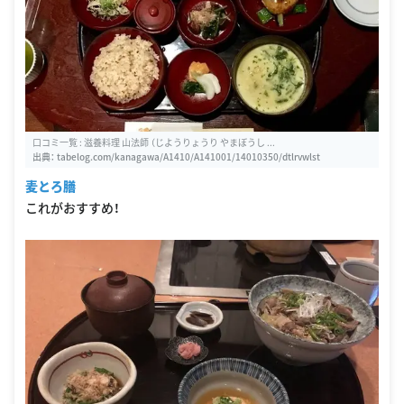
口コミ一覧 : 滋養料理 山法師 （じようりょうり やまぼうし ...
出典：
tabelog.com/kanagawa/A1410/A141001/14010350/dtlrvwlst
麦とろ膳
これがおすすめ！