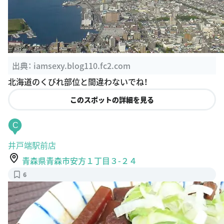
出典：
iamsexy.blog110.fc2.com
北海道のくびれ部位と間違わないでね！
このスポットの詳細を見る
C
井戸端駅前店
青森県青森市安方１丁目３-２４
6