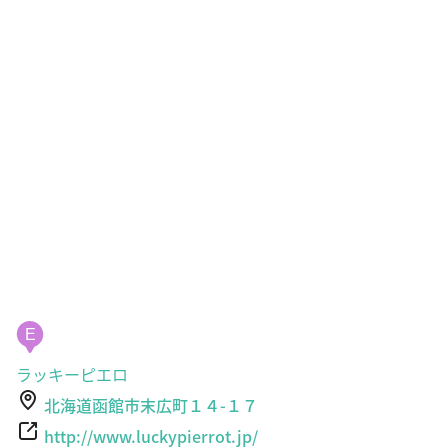
E
ラッキーピエロ
北海道函館市末広町１４-１７
http://www.luckypierrot.jp/