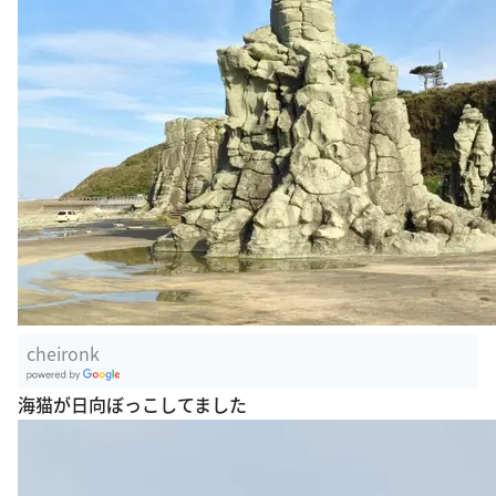
cheironk
G
海猫が日向ぼっこしてました
oogle Plac
es