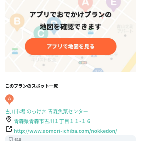
このプランのスポット一覧
A
古川市場 のっけ丼 青森魚菜センター
青森県青森市古川１丁目１１-１６
http://www.aomori-ichiba.com/nokkedon/
618