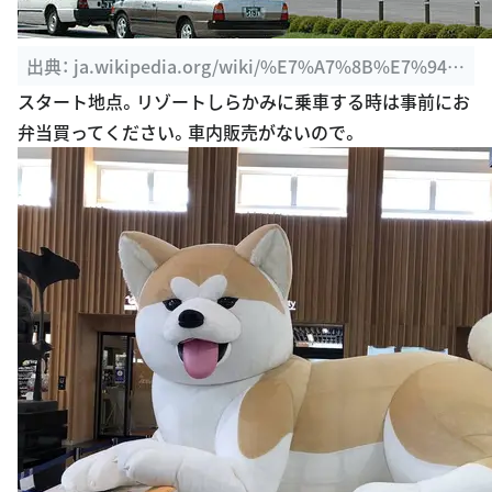
出典：
ja.wikipedia.org/wiki/%E7%A7%8B%E7%94%
B0%E9%A7%85
スタート地点。リゾートしらかみに乗車する時は事前にお
弁当買ってください。車内販売がないので。