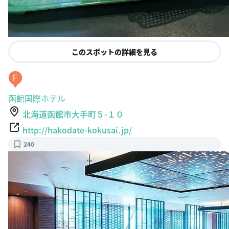
このスポットの詳細を見る
F
函館国際ホテル
北海道函館市大手町５-１０
http://hakodate-kokusai.jp/
240