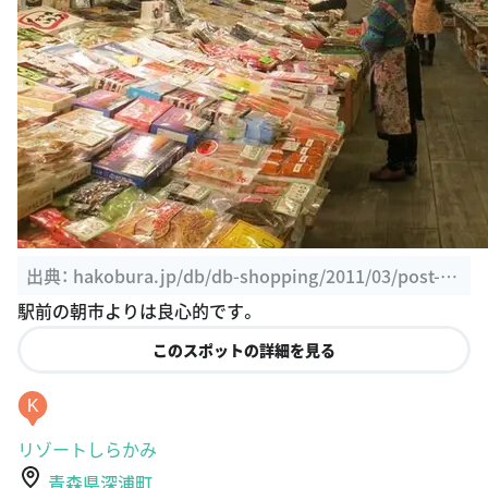
出典：
hakobura.jp/db/db-shopping/2011/03/post-8.
html
駅前の朝市よりは良心的です。
このスポットの詳細を見る
K
リゾートしらかみ
青森県深浦町