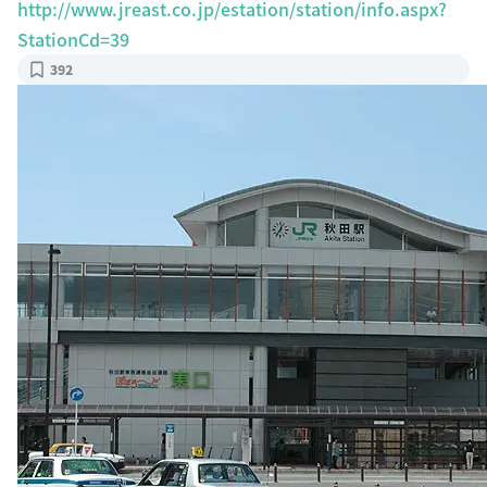
http://www.jreast.co.jp/estation/station/info.aspx?
StationCd=39
392