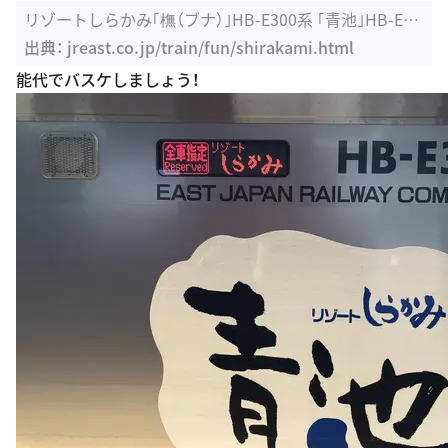
リゾートしらかみ｢橅（ブナ）｣HB-E300系 ｢青池｣HB-E30
0系 ｢くまげら ...
出典：
jreast.co.jp/train/fun/shirakami.html
能代でバスケしましょう！