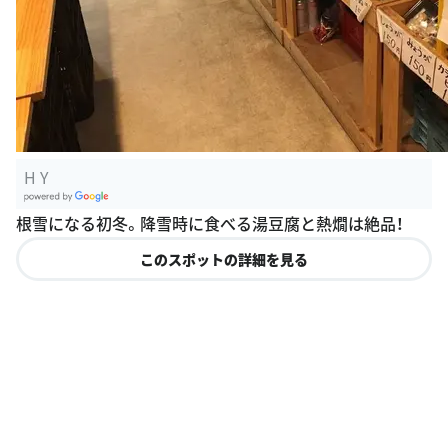
H Y
G
根雪になる初冬。降雪時に食べる湯豆腐と熱燗は絶品！
oogle Plac
es
このスポットの詳細を見る