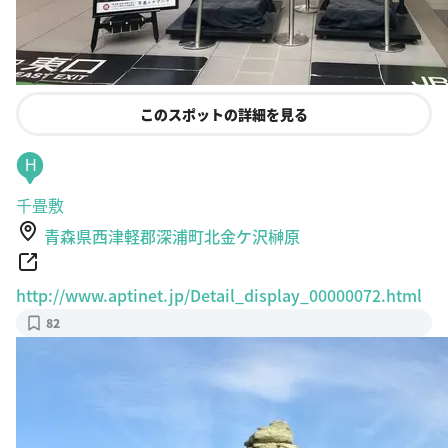
このスポットの詳細を見る
H
千畳敷
青森県西津軽郡深浦町北金ケ沢榊原
http://www.aptinet.jp/Detail_display_00000072.html
82