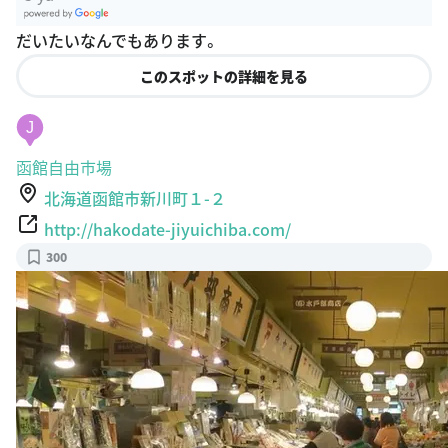
G
だいたいなんでもあります。
oogle Plac
es
このスポットの詳細を見る
J
函館自由市場
北海道函館市新川町１-２
http://hakodate-jiyuichiba.com/
300