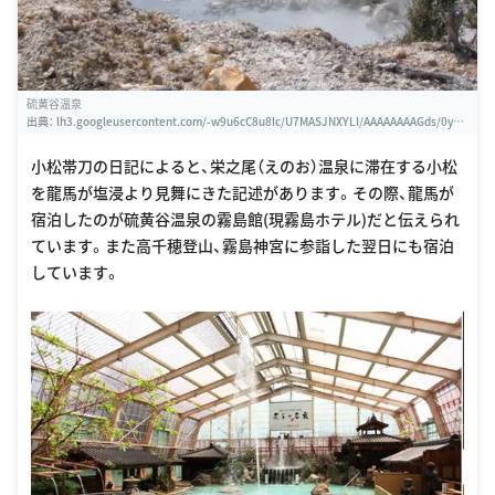
硫黄谷温泉
出典：
lh3.googleusercontent.com/-w9u6cC8u8Ic/U7MASJNXYLI/AAAAAAAAGds/0yyK
o4p-sBk/w460-h310-s0/DSCF1525.JPG
小松帯刀の日記によると、栄之尾（えのお）温泉に滞在する小松
を龍馬が塩浸より見舞にきた記述があります。その際、龍馬が
宿泊したのが硫黄谷温泉の霧島館(現霧島ホテル)だと伝えられ
ています。また高千穂登山、霧島神宮に参詣した翌日にも宿泊
しています。