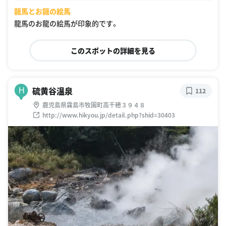
龍馬とお龍の絵馬
龍馬のお龍の絵馬が印象的です。
このスポットの詳細を見る
硫黄谷温泉
H
112
鹿児島県霧島市牧園町高千穂３９４８
http://www.hikyou.jp/detail.php?shid=30403