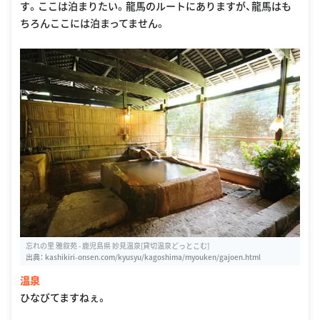
す。ここは泊まりたい。龍馬のルートにありますが、龍馬はも
ちろんここには泊まってません。
忘れの里 雅叙苑 - 鹿児島県 妙見温泉[貸切温泉どっとこむ]
出典：
kashikiri-onsen.com/kyusyu/kagoshima/myouken/gajoen.html
温泉
ひなびてますねぇ。