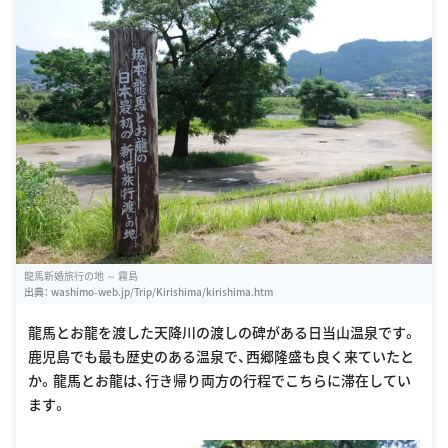
龍馬新婚旅行の地 ～ 霧島
出典：
washimo-web.jp/Trip/Kirishima/kirishima.htm
龍馬とお龍を渡した天降川の渡しの碑がある日当山温泉です。
鹿児島でも最も歴史のある温泉で、西郷隆盛も良く来ていたと
か。龍馬とお龍は、行き帰り両方の行程でこちらに滞在してい
ます。