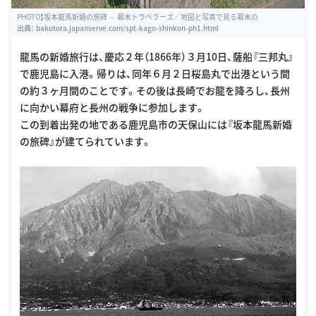
PHOTO】坂本龍馬新婚の旅碑 － 幕末トラベラーズ／地図と写真で見る幕末の
出典：
bakutora.japanserve.com/spt-kago-shinkon-ph1.html
龍馬の新婚旅行は、慶応２年（1866年）３月10日、薩船『三邦丸』
で鹿児島に入港。帰りは、同年６月２日桜島丸で出港という間
の約３ヶ月間のことです。その後は長崎でお龍を降ろし、長州
に向かい幕府と長州の戦争に参加します。
この到着出発の地である鹿児島市の天保山には『坂本龍馬新婚
の旅碑』が建てられています。