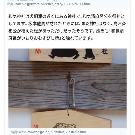
出典：
ameblo.jp/tweet-tweeties/entry-11718626373.html
和気神社は犬飼滝の近くにある神社で、和気清麻呂公を祭神と
してます。坂本龍馬が訪れたときには、まだ神社はなく、島津斉
彬公が植えた松があっただけだったそうです。龍馬も「和気清
麻呂がいおりおむすびし所」と触れています。
出典：
washimo-web.jp/Trip/Kirishima/kirishima.htm