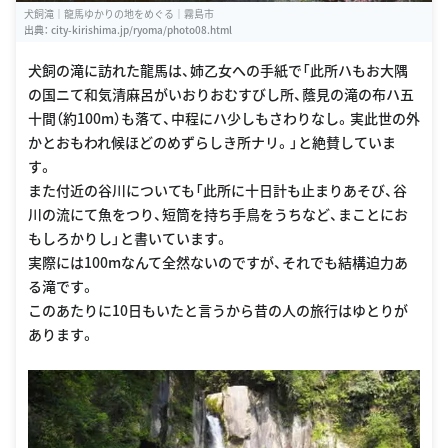
犬飼滝｜龍馬ゆかりの地をめぐる｜霧島市
出典：
city-kirishima.jp/ryoma/photo08.html
犬飼の滝に訪れた龍馬は、姉乙女への手紙で「此所ハもお大隅
の国ニて和気清麻呂がいおりおむすびし所、蔭見の滝の布ハ五
十間（約100m）も落て、中程にハ少しもさわりなし。実此世の外
かとおもわれ候ほどのめずらしき所ナリ。」と絶賛していま
す。
また付近の谷川についても「此所に十日計も止まりあそび、谷
川の流にて魚をつり、短筒を持ち手鳥をうちなど、まことにお
もしろかりし」と書いています。
実際には100mなんて全然ないのですが、それでも結構迫力あ
る滝です。
このあたりに10日もいたと言うから昔の人の旅行はゆとりが
あります。