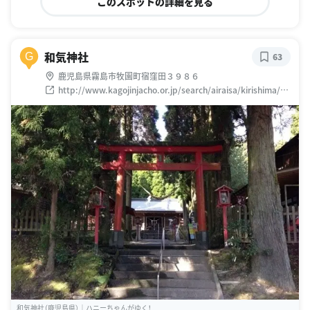
このスポットの詳細を見る
和気神社
G
63
鹿児島県霧島市牧園町宿窪田３９８６
http://www.kagojinjacho.or.jp/search/airaisa/kirishima/po
st-1120.html
和気神社（鹿児島県）｜ハニーちゃんがゆく！