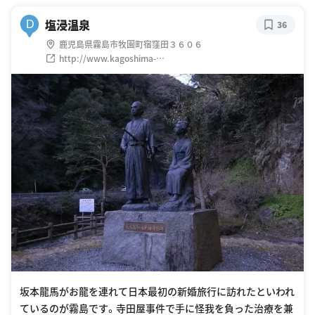
塩浸温泉
D
36
鹿児島県霧島市牧園町宿窪田３６０６
http://www.kagoshima-
kankou.com/staff/2010/05/51.html
坂本龍馬がお龍を連れて日本最初の新婚旅行に訪れたといわれ
ているのが霧島です。寺田屋事件で手に怪我を負った治療を兼