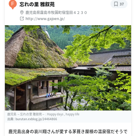
忘れの里 雅叙苑
F
37
鹿児島県霧島市牧園町宿窪田４２３０
http://www.gajoen.jp/
鹿児島 ～忘れの里 雅叙苑～ : Happy days , happy life
出典：
burutan.exblog.jp/24464866
鹿児島出身の哀川翔さんが愛する茅葺き屋根の温泉宿だそうで