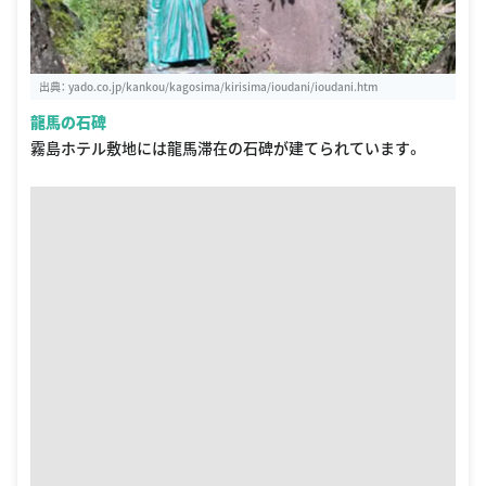
出典：
yado.co.jp/kankou/kagosima/kirisima/ioudani/ioudani.htm
龍馬の石碑
霧島ホテル敷地には龍馬滞在の石碑が建てられています。