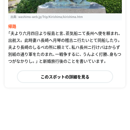
出典：
washimo-web.jp/Trip/Kirishima/kirishima.htm
帰路
「夫より六月四日より桜島と言、蒸気船ニて長州へ使を頼まれ、
出航ス。 此時妻ハ長崎へ月琴の稽古ニ行たいとて同船したり。
夫より長崎のしるべの所に頼ミて、私ハ長州ニ行けバはからず
別紙の通り軍をたのまれ、一戦争するに、 うんよく打勝、身もつ
つがなかりし。」 と新婚旅行後のことを書いています。
このスポットの詳細を見る