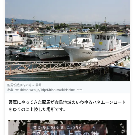
龍馬新婚旅行の地 ～ 霧島
出典：
washimo-web.jp/Trip/Kirishima/kirishima.htm
薩摩にやってきた龍馬が霧島地域のいわゆるハネムーンロード
をゆくのに上陸した場所です。