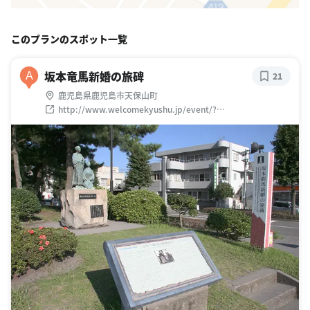
このプランのスポット一覧
坂本竜馬新婚の旅碑
A
21
鹿児島県鹿児島市天保山町
http://www.welcomekyushu.jp/event/?
mode=detail&id=9999900000755&isSpot=&isEvent=