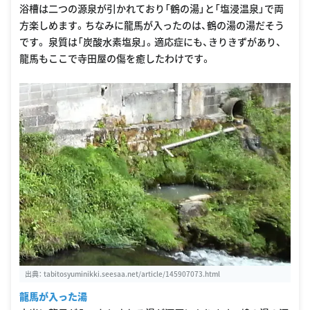
浴槽は二つの源泉が引かれており「鶴の湯」と「塩浸温泉」で両
方楽しめます。ちなみに龍馬が入ったのは、鶴の湯の湯だそう
です。 泉質は「炭酸水素塩泉」。適応症にも、きりきずがあり、
龍馬もここで寺田屋の傷を癒したわけです。
出典：
tabitosyuminikki.seesaa.net/article/145907073.html
龍馬が入った湯