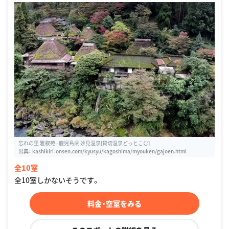
忘れの里 雅叙苑 - 鹿児島県 妙見温泉[貸切温泉どっとこむ]
出典：
kashikiri-onsen.com/kyusyu/kagoshima/myouken/gajoen.html
全10室
全10室しかないそうです。
料金・空室をみる