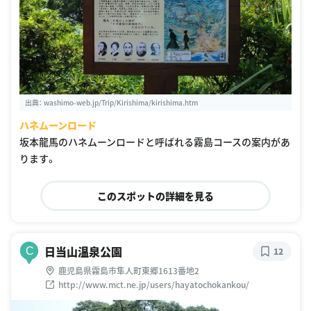
出典：
washimo-web.jp/Trip/Kirishima/kirishima.htm
ハネムーンロード
坂本龍馬のハネムーンロードと呼ばれる霧島コースの案内があ
ります。
このスポットの詳細を見る
日当山温泉公園
C
12
鹿児島県霧島市隼人町東郷1613番地2
http://www.mct.ne.jp/users/hayatochokankou/