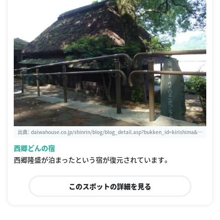
出典：
daiwahouse.co.jp/shinrin/blog/blog_detail.asp?bukken_id=kirishima&bl
og_id=20
西郷どんの宿
西郷隆盛が泊まったという宿が復元されています。
このスポットの詳細を見る