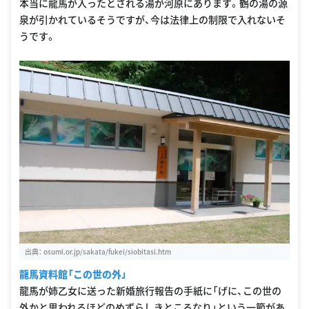
本当に龍馬が入ったとされる湯が河原にあります。鶴の湯の源
泉が引かれているそうですが、今は法律上の制限で入れないそ
うです。
出典：
osumi.or.jp/sakata/fukei/siobitasi.htm
龍馬資料館「この世の外」
龍馬が姉乙女に送った新婚旅行報告の手紙に「げに、この世の
外かと思われるほどのめずらしきところなり」という一節があ