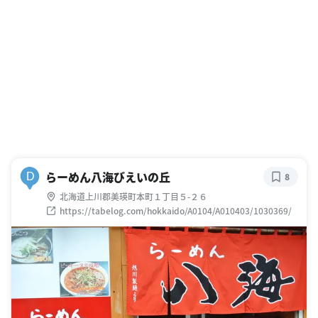
らーめん八海びえいの丘
D
8
北海道上川郡美瑛町本町１丁目５-２６
https://tabelog.com/hokkaido/A0104/A010403/1030369/