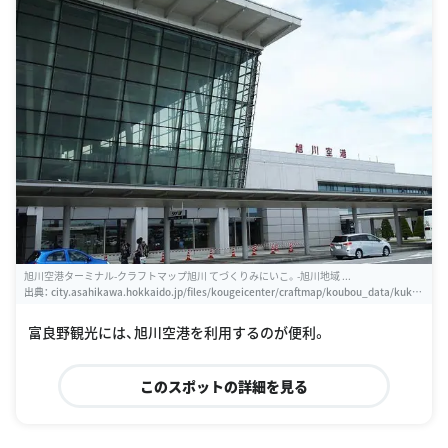
旭川空港ターミナル-クラフトマップ旭川 てづくりみにいこ。-旭川地域 ...
出典：
city.asahikawa.hokkaido.jp/files/kougeicenter/craftmap/koubou_data/kuko.
htm
富良野観光には、旭川空港を利用するのが便利。
このスポットの詳細を見る