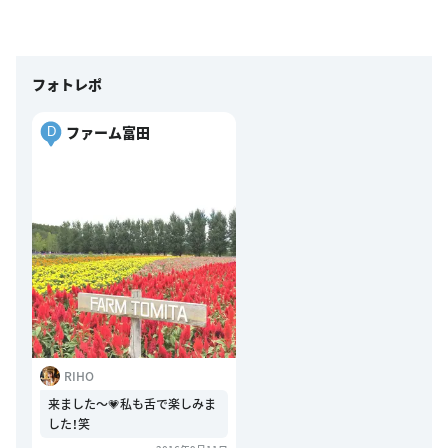
フォトレポ
ファーム富田
D
RIHO
来ました〜💗私も舌で楽しみま
した！笑