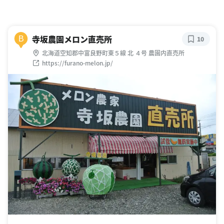
寺坂農園メロン直売所
B
10
北海道空知郡中富良野町東５線 北 ４号 農園内直売所
https://furano-melon.jp/