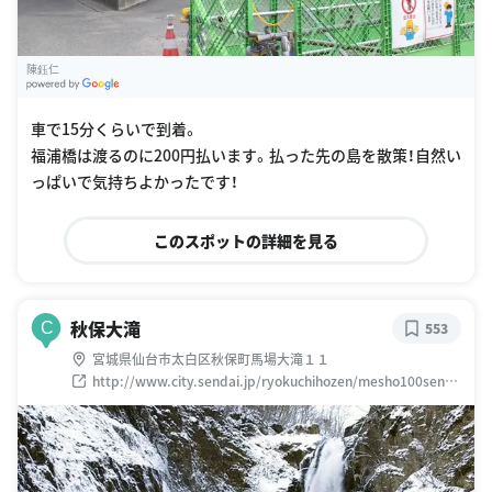
陳鈺仁
G
oogle Places
車で15分くらいで到着。
福浦橋は渡るのに200円払います。払った先の島を散策！自然い
っぱいで気持ちよかったです！
このスポットの詳細を見る
秋保大滝
C
553
宮城県仙台市太白区秋保町馬場大滝１１
http://www.city.sendai.jp/ryokuchihozen/mesho100sen/ic
hiran/077.html