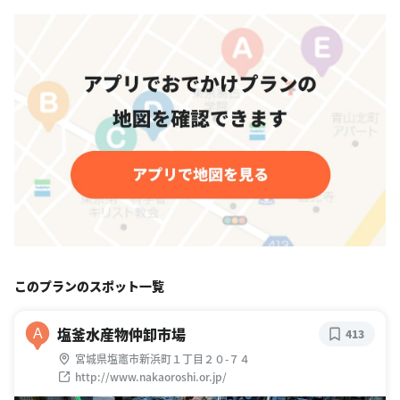
このプランのスポット一覧
塩釜水産物仲卸市場
A
413
宮城県塩竈市新浜町１丁目２０-７４
http://www.nakaoroshi.or.jp/