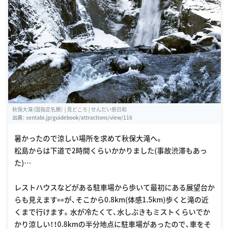
秋保大滝（国指定名勝） | 見どころ | せんだい旅日和
出典：
sentabi.jp/guidebook/attractions/view/116
暑かったので涼しい場所を求めて秋保大滝へ。
松島からは下道で2時間くらいかかりました(事故渋滞もあっ
た)…
レストハウスなどがある駐車場から歩いて最初にある展望台か
らも見えます👀が、そこから0.8km(体感1.5km)歩くと滝の近
くまで行けます。水が冷たくて、水しぶきもミストくらいでか
かり涼しい！！0.8kmの半分地点に駐車場があったので、車をそ