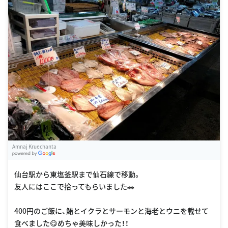
Amnaj Kruechanta
G
oogle Places
仙台駅から東塩釜駅まで仙石線で移動。
友人にはここで拾ってもらいました🚗
400円のご飯に、鮪とイクラとサーモンと海老とウニを載せて
食べました😋めちゃ美味しかった！！