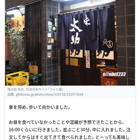
味太助 本店 - 写真共有サイト「フォト蔵」
出典：
photozou.jp/photo/show/316738/232973588
車を停め、歩いて向かいました。
お昼を食べていなかったことや混雑が予想できたことから、
16:00くらいに行きました。並ぶこと30分、中に入れました。注
文してからはすぐ出てきて食べられました。とーっても美味し