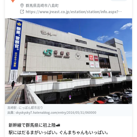
群馬県高崎市八島町
https://www.jreast.co.jp/estation/station/info.aspx?
StationCd=934
高崎駅 - にっぽん都市巡り
出典：
skyskysky7.hatenablog.com/entry/2016/05/31/060000
新幹線で群馬県に初上陸🚄
駅にはだるまがいっぱい。ぐんまちゃんもいっぱい。