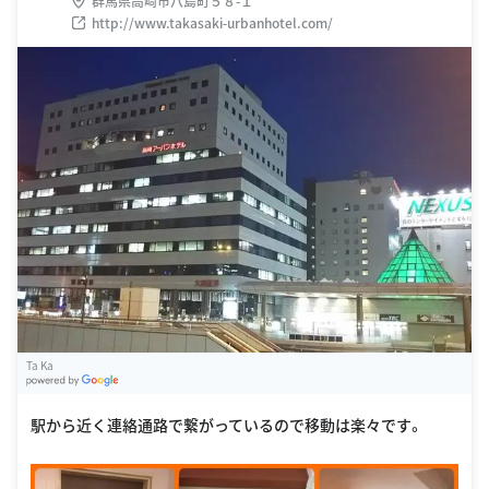
群馬県高崎市八島町５８-１
http://www.takasaki-urbanhotel.com/
Ta Ka
G
oogle Places
駅から近く連絡通路で繋がっているので移動は楽々です。