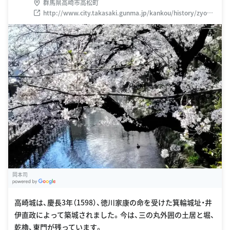
群馬県高崎市高松町
http://www.city.takasaki.gunma.jp/kankou/history/zyous
hi.html
岡本司
G
oogle Places
高崎城は、慶長3年（1598）、徳川家康の命を受けた箕輪城址・井
伊直政によって築城されました。今は、三の丸外囲の土居と堀、
乾櫓、東門が残っています。