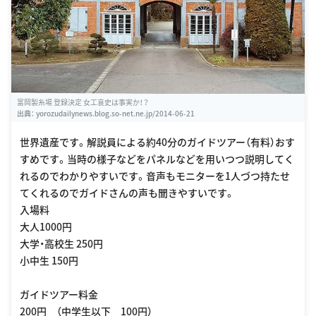
富岡製糸場 登録決定 女工哀史は事実か！？
出典：
yorozudailynews.blog.so-net.ne.jp/2014-06-21
世界遺産です。解説員による約40分のガイドツアー（有料）おす
すめです。当時の様子などをパネルなどを用いつつ説明してく
れるのでわかりやすいです。音声もモニターを1人づつ持たせ
てくれるのでガイドさんの声も聞きやすいです。
入場料
大人1000円
大学・高校生 250円
小中生 150円
ガイドツアー料金
200円 （中学生以下 100円）