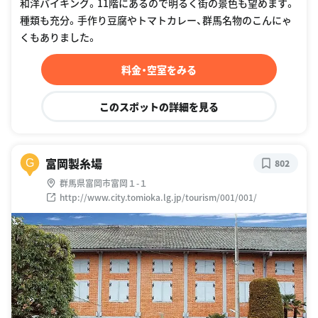
和洋バイキング。11階にあるので明るく街の景色も望めます。
種類も充分。手作り豆腐やトマトカレー、群馬名物のこんにゃ
くもありました。
料金・空室をみる
このスポットの詳細を見る
富岡製糸場
G
802
群馬県富岡市富岡１-１
http://www.city.tomioka.lg.jp/tourism/001/001/