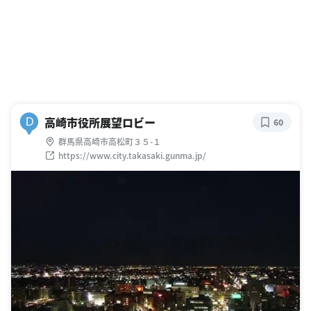
高崎市役所展望ロビー
D
60
群馬県高崎市高松町３５-１
https://www.city.takasaki.gunma.jp/