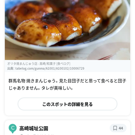
オリタ焼まんじゅう店 - 高崎/和菓子 [食べログ]
出典：
tabelog.com/gunma/A1001/A100102/10006729
群馬名物 焼きまんじゅう。見た目団子だと思って食べると団子
じゃありません。タレが美味しい。
このスポットの詳細を見る
高崎城址公園
C
44