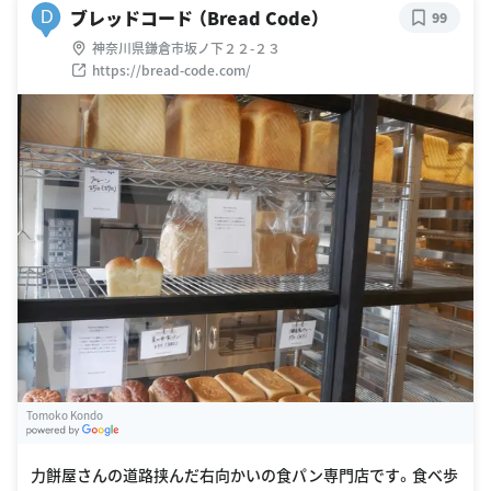
ブレッドコード （Bread Code）
D
99
神奈川県鎌倉市坂ノ下２２-２３
https://bread-code.com/
Tomoko Kondo
G
oogle Places
力餅屋さんの道路挟んだ右向かいの食パン専門店です。食べ歩