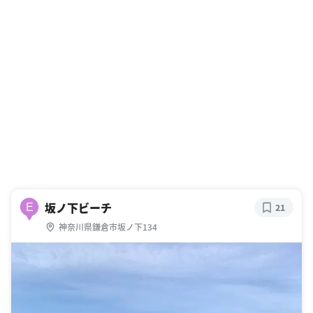
坂ノ下ビーチ
E
21
神奈川県鎌倉市坂ノ下134