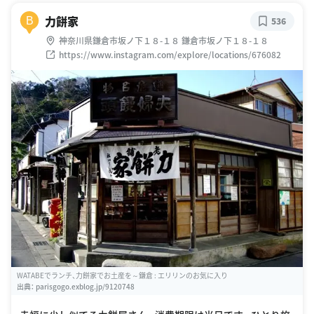
力餅家
B
536
神奈川県鎌倉市坂ノ下１８-１８ 鎌倉市坂ノ下１８-１８
https://www.instagram.com/explore/locations/676082
WATABEでランチ、力餅家でお土産を～鎌倉 : エリリンのお気に入り
出典：
parisgogo.exblog.jp/9120748