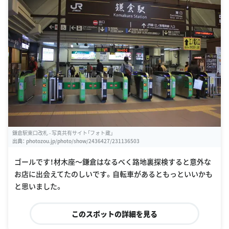
鎌倉駅東口改札 - 写真共有サイト「フォト蔵」
出典：
photozou.jp/photo/show/2436427/231136503
ゴールです！材木座〜鎌倉はなるべく路地裏探検すると意外な
お店に出会えてたのしいです。自転車があるともっといいかも
と思いました。
このスポットの詳細を見る