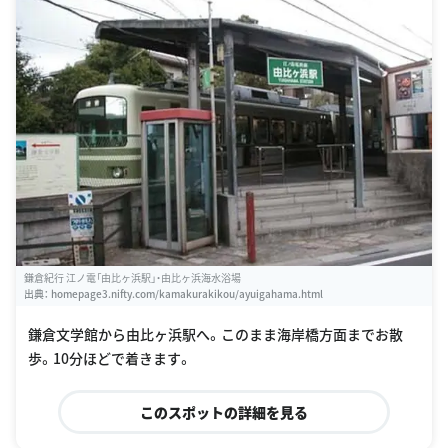
鎌倉紀行 江ノ電「由比ヶ浜駅」・由比ヶ浜海水浴場
出典：
homepage3.nifty.com/kamakurakikou/ayuigahama.html
鎌倉文学館から由比ヶ浜駅へ。このまま海岸橋方面までお散
歩。10分ほどで着きます。
このスポットの詳細を見る