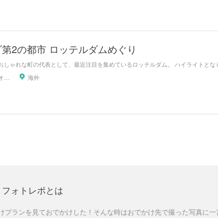
第2の都市 ロッテルダムめぐり
おしゃれな町の代表として、最近注目を集めているロッテルダム。 ハイライトとなる
Holiday_オランダ
海外
フォトレポとは
けプランを見ておでかけした！そんな時はおでかけ先で撮った写真に一