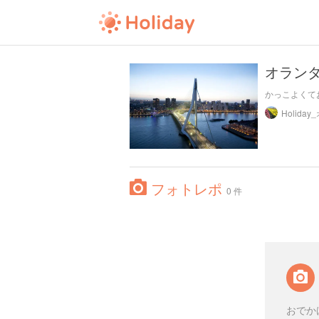
オランダ
かっこよくて
フォトレポ
0 件
おでか