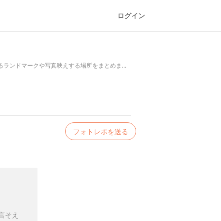
ログイン
ランドマークや写真映えする場所をまとめま...
フォトレポを送る
言そえ