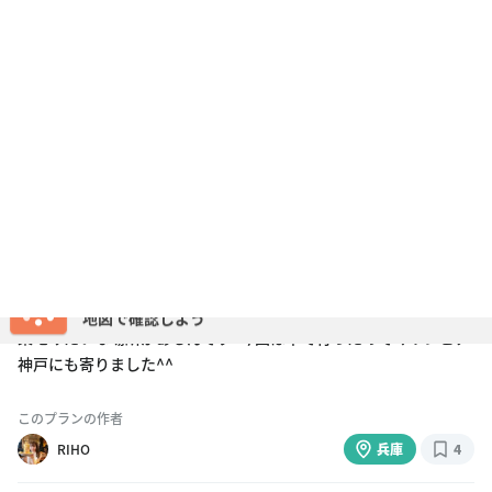
行きたい場所を
地図で確認しよう
ログイン
Holiday トップ
神戸に築地が出現？！意外と知られていない中央卸売市場
神戸に築地が出現？！意外と知られてい
ない中央卸売市場
神戸は「おしゃれで洗練された街」と思う人が多いですが、神戸にも
築地みたいな場所があるんです！今回は車で行ったのでマリンピア
神戸にも寄りました^^
このプランの作者
RIHO
兵庫
4