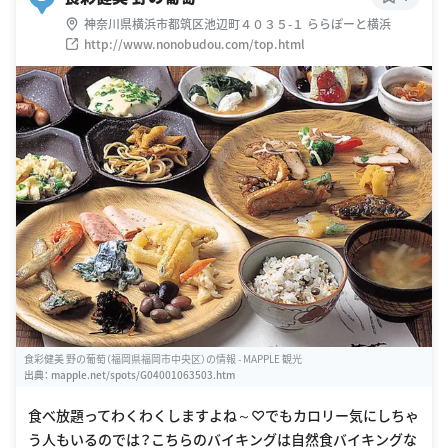
神奈川県横浜市都筑区池辺町４０３５-１ ららぽーと横浜
http://www.nonobudou.com/top.html
食彩健美 野の葡萄（福岡県福岡市中央区）の情報 - MAPPLE 観光
出典：
mapple.net/spots/G04001063503.htm
食べ放題ってわくわくしますよね～♡でもカロリー気にしちゃ
う人もいるのでは？こちらのバイキングは自然食バイキングな