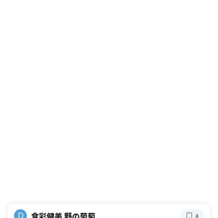
食彩健美 野の葡萄
D
4