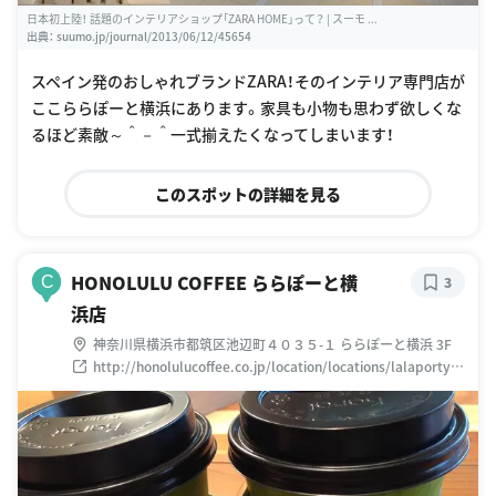
日本初上陸！ 話題のインテリアショップ「ZARA HOME」って？ | スーモ ...
出典：
suumo.jp/journal/2013/06/12/45654
スペイン発のおしゃれブランドZARA！そのインテリア専門店が
ここららぽーと横浜にあります。家具も小物も思わず欲しくな
るほど素敵～＾－＾一式揃えたくなってしまいます！
このスポットの詳細を見る
HONOLULU COFFEE ららぽーと横
C
3
浜店
神奈川県横浜市都筑区池辺町４０３５-１ ららぽーと横浜 3F
http://honolulucoffee.co.jp/location/locations/lalaportyo
kohama.html