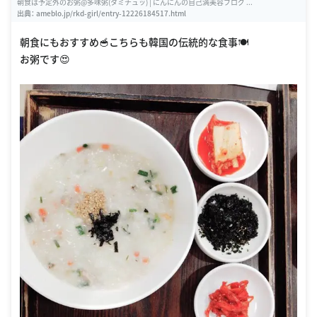
朝食は予定外のお粥@多味粥(タミチュッ) | にんにんの自己満美容ブログ ...
出典：
ameblo.jp/rkd-girl/entry-12226184517.html
朝食にもおすすめ🥣こちらも韓国の伝統的な食事🍽
お粥です😍