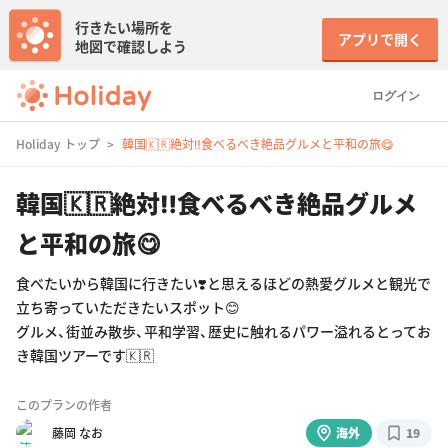
行きたい場所を
アプリで開く
地図で確認しよう
ログイン
Holiday トップ
韓国🇰🇷絶対‼️食べるべき絶品グルメと平和の旅😋
韓国🇰🇷絶対‼️食べるべき絶品グルメ
と平和の旅😋
食べたいから韓国に行きたい❣️と思えるほどの熱愛グルメと観光で
立ち寄っていただきたいスポット😊
グルメ、街並み散歩、平和学習、歴史に触れるパワー溢れるとってお
き韓国ツアーです🇰🇷
このプランの作者
藤岡 なお
海外
19