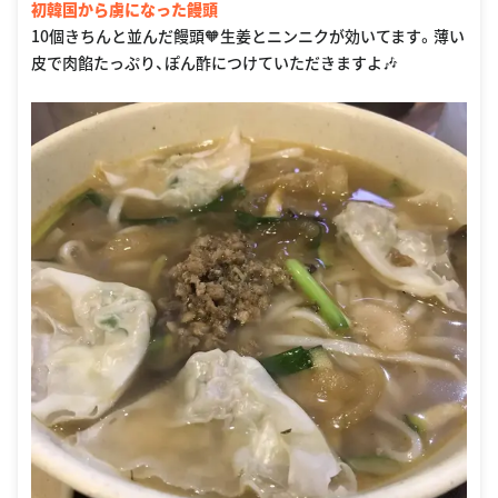
初韓国から虜になった饅頭
10個きちんと並んだ饅頭🧡生姜とニンニクが効いてます。薄い
皮で肉餡たっぷり、ぽん酢につけていただきますよ🎶