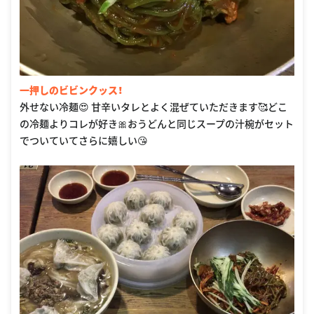
一押しのビビンクッス！
外せない冷麺😍 甘辛いタレとよく混ぜていただきます🥰どこ
の冷麺よりコレが好き🎀おうどんと同じスープの汁椀がセット
でついていてさらに嬉しい😘