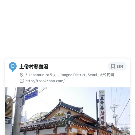
土俗村蔘雞湯
D
384
5 Jahamun-ro 5-gil, Jongno District, Seoul, 大韓民国
http://tosokchon.com/