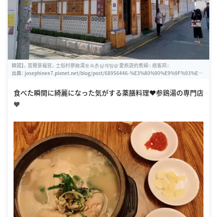
韓國】。首爾景福宮。土俗村蔘雞湯토속촌삼계탕@ 愛旅遊的煮婦:: 痞客邦::
出典：
josephinee7.pixnet.net/blog/post/68956446-%E3%80%90%E9%9F%93%E5%
9C%8B%E3%80%91%E3%80%82%E9%A6%96%E7%88%BE%E6%99%AF%E7%A
6%8F%E5%AE%AE%E3%80%82%E5%9C%9F%E4%BF%97%E6%9D%91%E8%94%
食べた瞬間に綺麗になった気がする薬膳料理❤️参鶏湯の専門店
98%E9%9B%9E%E6%B9%AF%ED%86%A0%EC%86%8D%EC%B4%8C
🧡