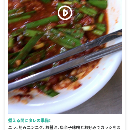
煮える間にタレの準備！
ニラ、刻みニンニク、お醤油、唐辛子味噌とお好みでカラシをま