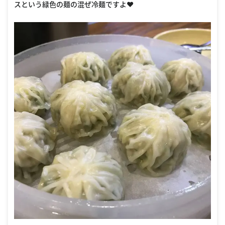
スという緑色の麺の混ぜ冷麺ですよ❤️