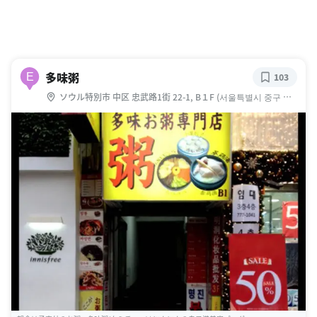
多味粥
E
103
ソウル特別市 中区 忠武路1街 22-1, B１F (서울특별시 중구 충
무로1가 22-1, B1F) [道路名住所] ソウル特別市 中区 明洞4キル
40 B１F (서울특별시 중구 명동4길 40 B1F)