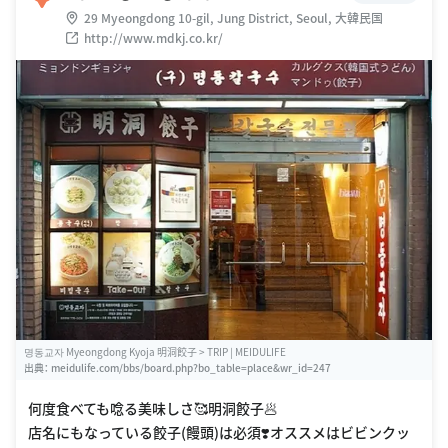
29 Myeongdong 10-gil, Jung District, Seoul, 大韓民国
http://www.mdkj.co.kr/
명동교자 Myeongdong Kyoja 明洞餃子 > TRIP | MEIDULIFE
出典：
meidulife.com/bbs/board.php?bo_table=place&wr_id=247
何度食べても唸る美味しさ🥰明洞餃子🥟
店名にもなっている餃子(饅頭)は必須❣️オススメはビビンクッ