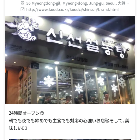
56 Myeongdong-gil, Myeong-dong, Jung-gu, Seoul, 大韓民
国
http://www.kood.co.kr/koodci/shinsun/brand.html
24時間オープン😋
朝でも夜でも締めでも主食でも対応の心強いお店🥰そして、美
味しい🧚‍♀️