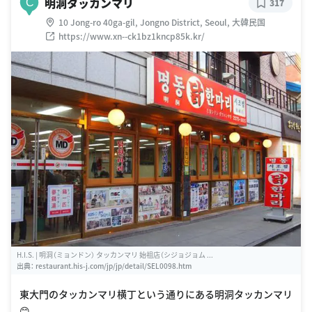
明洞タッカンマリ
C
317
10 Jong-ro 40ga-gil, Jongno District, Seoul, 大韓民国
https://www.xn--ck1bz1kncp85k.kr/
H.I.S. | 明洞（ミョンドン） タッカンマリ 始祖店（シジョジョム ...
出典：
restaurant.his-j.com/jp/jp/detail/SEL0098.htm
東大門のタッカンマリ横丁という通りにある明洞タッカンマリ
😊