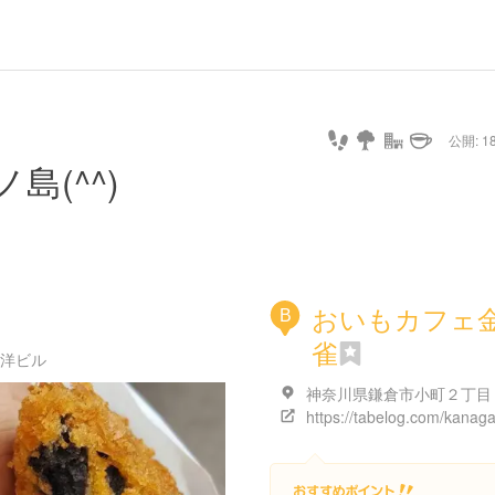
公開: 18
島(^^)
おいもカフェ
B
雀
東洋ビル