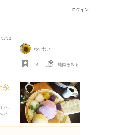
ログイン
/09/22
わいわい
14
地図をみる
金糸
神奈川県鎌倉市小町２丁目１０-１０ 1F
https://tabelog.com/kanagawa/A1404/A140402/14010717/