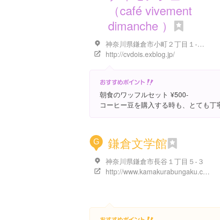
（café vivement
dimanche ）
神奈川県鎌倉市小町２丁目１-５ １階
http://cvdois.exblog.jp/
朝食のワッフルセット ¥500-
コーヒー豆を購入する時も、とても丁
鎌倉文学館
G
神奈川県鎌倉市長谷１丁目５-３
http://www.kamakurabungaku.com/