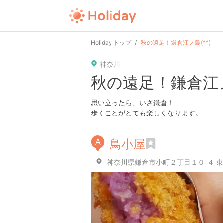
Holiday トップ
秋の遠足！鎌倉江ノ島(^^)
神奈川
秋の遠足！鎌倉江ノ
思い立ったら、いざ鎌倉！
歩くことがとても楽しくなります。
鳥小屋
A
神奈川県鎌倉市小町２丁目１０-４ 