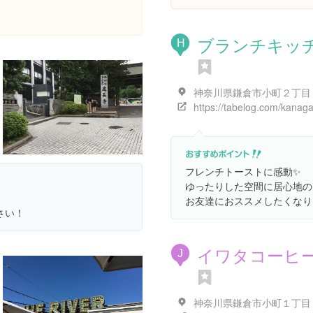
ブランチキッ
H
フレンチトーストに感動✨
ゆったりした空間に居心地の
お友達におススメしたくなり
さい！
イワタコーヒ
J
神奈川県鎌倉市小町１丁目