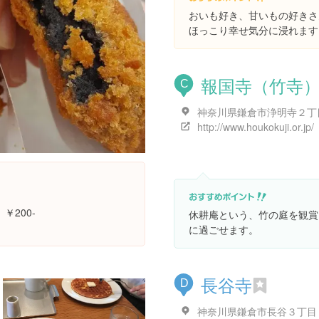
おいも好き、甘いもの好きさ
ほっこり幸せ気分に浸れます
報国寺（竹寺
C
http://www.houkokuji.or.jp/
200-
休耕庵という、竹の庭を観賞
に過ごせます。
長谷寺
D