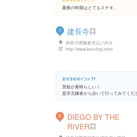
薔薇の時期はとてもステキ。
建長寺
I
神奈川県鎌倉市山ノ内８
http://www.kenchoji.com/
景観が素晴らしい！
是非北鎌倉から歩いて行ってみてくだ
DIEGO BY THE
K
RIVER