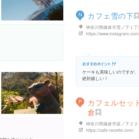
カフェ雪の下
N
ケーキも美味しいのですが、
絶対嬉しい！
カフェルセッ
P
倉
神奈川県鎌倉市坂ノ下２２
https://cafe-recette.com/