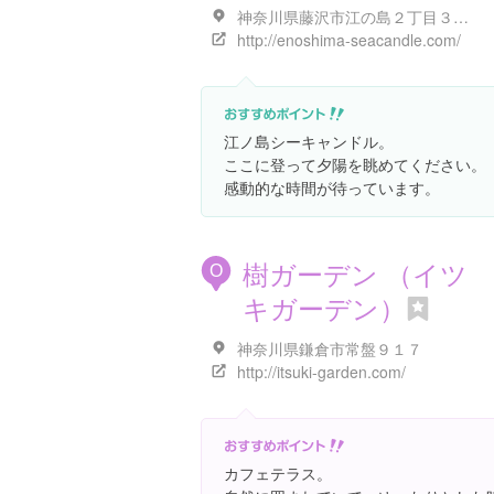
神奈川県藤沢市江の島２丁目３-２８
http://enoshima-seacandle.com/
江ノ島シーキャンドル。
ここに登って夕陽を眺めてください。
感動的な時間が待っています。
樹ガーデン （イツ
O
キガーデン）
神奈川県鎌倉市常盤９１７
http://itsuki-garden.com/
カフェテラス。