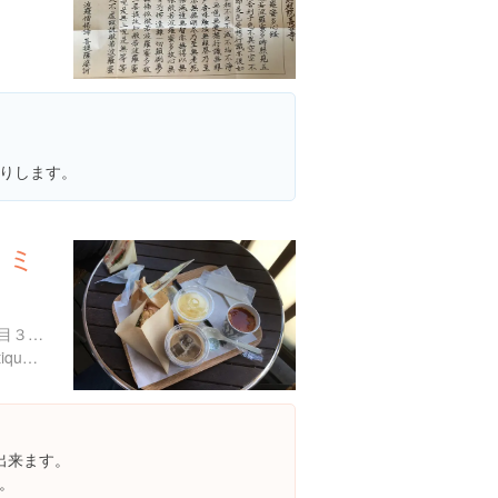
りします。
・ミ
神奈川県鎌倉市雪ノ下４丁目３-１７
http://bigot-tokyo.co.jp/boutique.aspx
出来ます。
。