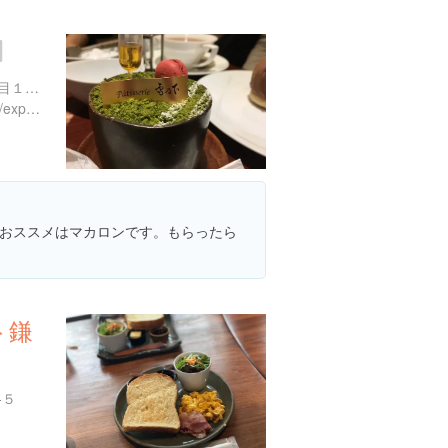
神奈川県鎌倉市雪ノ下１丁目１２-１７ カフェ雪の下
https://www.instagram.com/explore/locations/438770103131400
おススメはマカロンです。もらったら
ト鎌
-５