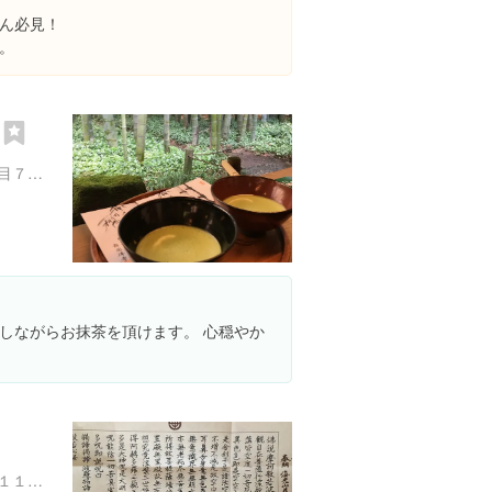
ん必見！
。
）
神奈川県鎌倉市浄明寺２丁目７-４
しながらお抹茶を頂けます。 心穏やか
神奈川県鎌倉市長谷３丁目１１-２