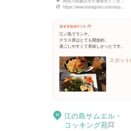
神奈川県藤沢市片瀬海岸１丁目１３ １３-８ 2F
https://www.instagram.com/explore/locations/158350
江ノ島でランチ。
テラス席はとても開放的。
過ごしやすくて美味しかったです。
スポット
江の島サムエル・
M
コッキング苑