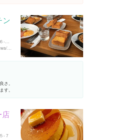
チン
神奈川県鎌倉市小町２丁目６-２８
https://tabelog.com/kanagawa/A1404/A140402/14050545/
良さ。
ます。
ー店
５-７