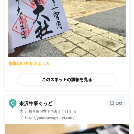
御朱印いただきました
このスポットの詳細を見る
米沢牛亭ぐっど
C
103
山形県米沢市下花沢１丁目３-４
http://yonezawagyutei.com/