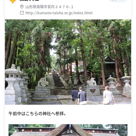
山形県南陽市宮内３４７６-１
http://kumano-taisha.or.jp/index.html
午前中はこちらの神社へ参拝。