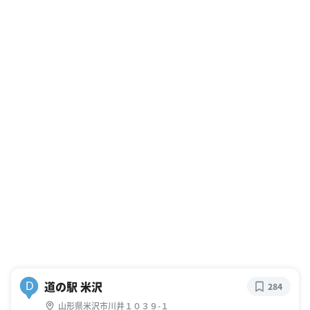
道の駅 米沢
D
284
山形県米沢市川井１０３９-１