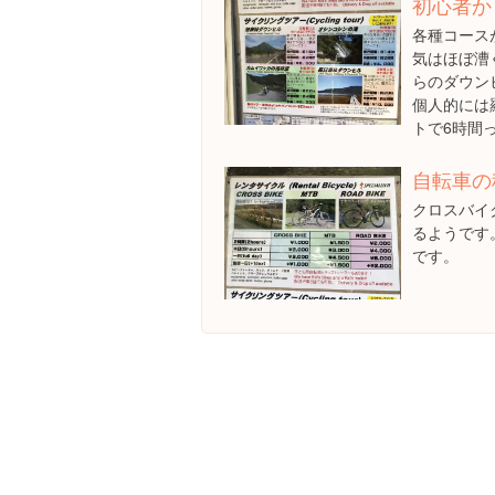
初心者か
各種コース
気はほぼ漕
らのダウン
個人的には
トで6時間
自転車の
クロスバイ
るようです
です。