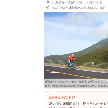
北海道斜里郡斜里町ウトロ東９６
http://www.shiretokocycling.com/ja/
羅臼岳をバックにダウンヒル - 斜里町、知床サイクリングサポ
出典：
tripadvisor.jp/LocationPhotoDirectLink-g1120888-d1896745-i35355305-Shireto
夏の間知床横断道路に行ったらわかる