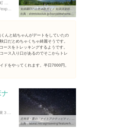
北海道目梨郡羅臼町湯ノ沢町 羅臼湖
https://www.instagram.com/explore/locations/639095229
知床羅臼の自然体験ガイド 知床倶楽部ガイド
出典：
shiretokoclub.jp/banyakitahama-guide.html
で純くんと結ちゃんがデートをしていたの
秋口だとめちゃくちゃ綺麗そうです。
のコースをトレッキングするようです。
コース入り口があるのでそこからトレ
イドをやってくれます。半日7000円。
床ナ
北海道斜里郡斜里町ウトロ東３６５
北海道・夏の「ナイトアクティビティ」4選。星空の下で特別な思い出 ...
出典：
tabirai.net/sightseeing/feature/hokkaido-nightactivity.aspx