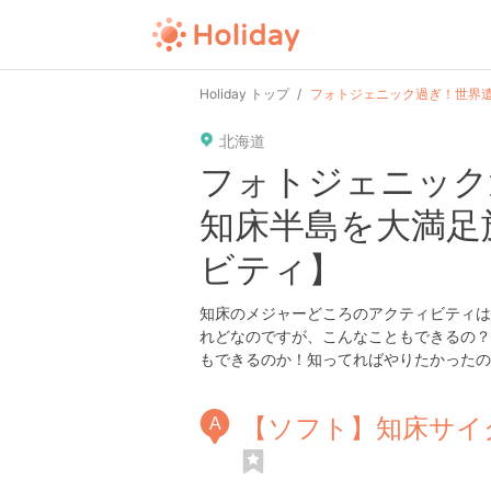
user
pin
tel
time
url
gui
Holiday トップ
フォトジェニック過ぎ！世界
北海道
date
child
solitary
pet
フォトジェニック
知床半島を大満足
tokyo
kanagawa
osaka
kyoto
ビティ】
知床のメジャーどころのアクティビティは
れどなのですが、こんなこともできるの？
もできるのか！知ってればやりたかったの
【ソフト】知床サイ
A