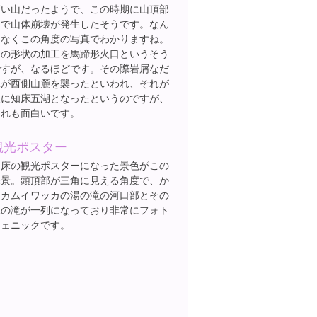
高い山だったようで、この時期に山頂部
側で山体崩壊が発生したそうです。なん
となくこの角度の写真でわかりますね。
この形状の加工を馬蹄形火口というそう
ですが、なるほどです。その際岩屑なだ
れが西側山麓を襲ったといわれ、それが
後に知床五湖となったというのですが、
それも面白いです。
観光ポスター
知床の観光ポスターになった景色がこの
光景。頭頂部が三角に見える角度で、か
つカムイワッカの湯の滝の河口部とその
上の滝が一列になっており非常にフォト
ジェニックです。