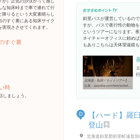
すが）正気の沙汰かって感じ
んな知床峠まで車で連れて行
と降りるという大変素晴らし
斜里バスが運営しているので
岩のすぐ裏にある知床サイク
すが、バスで夜行性の動物を
を実現ささせてくれます。
というツアーになります。夜
ネイチャーオフィスに頼めば
のすぐ裏
もありこちらは天体望遠鏡も
北海道・知床・ナイトツアー】双眼鏡とライトで探す！夜の野生動物 ...
い時
出典：
asoview.com/item/activity/pln3000021571
話しましょう。
【ハード】羅
D
登山
北海道斜里郡斜里町遠音別