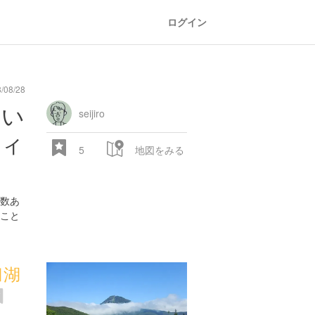
ログイン
/08/28
railroad
train
comic
mountain
sports
fishing
bbq
fashion
tradition
music
baby
camera
amusement
aquarium
sea
ball
baer
bell
ない
park
seijiro
ティ
5
地図をみる
数あ
こと
28.522 px
臼湖