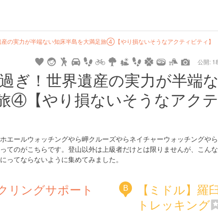
de
hot
type
star
camera
home
settings
profile
print
rank
mail
lock
calendar
access
遺産の実力が半端ない知床半島を大満足旅④【やり損ないそうなアクティビティ】
公開: 18
drive
walking
cycling
nature
stroll
art
camp
history
castle
temple
cafe
gourmet
onsen
outdoor
world
public bath
shopping
general
過ぎ！世界遺産の実力が半端
heritage
store
旅④【やり損ないそうなアク
hyogo
ホエールウォッチングやら岬クルーズやらネイチャーウォッチングやら
ってのがこちらです。登山以外は上級者だけとは限りませんが、こんな
にってならないように集めてみました。
クリングサポート
【ミドル】羅
B
トレッキング