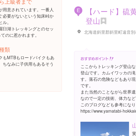
ら上級者まで
【ハード】硫
が用意されています。一番人
E
ぐ必要がないという知床峠か
登山
ヒル。
羅臼湖トレッキングとのセッ
ってのに惹かれます。
種類
クもMTBもロードバイクもあ
。ちなみに子供用もあるそう
ここからトレッキング登山な
登山です。カムイワッカの滝
す。落石の危険などもあり現
です。
また当然のことながら世界遺
なので一定の技術、体力など
このブログなども参考になり
https://www.yamatabi-hokka
実