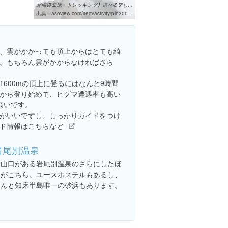
北海道知床・トレッキング】選べる楽しさ！羅臼岳横断or羅臼温泉コース ...
出典：
asoview.com/item/activity/pln3000011869
、雲がかかっても頂上からはとても綺
。もちろん雲がかからなければさら
600mの頂上に登るにはなんと9時間
から登り始めて、ヒグマ遭遇率も高い
高いです。
がいいですし、しっかりガイドをつけ
ド情報はこちらなど
岩尾別温泉
登山口がある岩尾別温泉のさらにしたほ
うがこちら。ユースホステルもあるし、
なんと知床半島唯一の砂浜もあります。