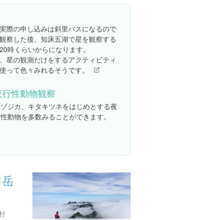
実際の申し込みは斜里バスになるので
観察した後、知床五湖で星を観察する
20時くらいからになります。
、星の観測だけをするアクティビティ
使って色々みれるそうです。
夜行性動物観察
エゾジカ、キタキツネをはじめとする夜
行性動物を多数みることができます。
臼岳
村