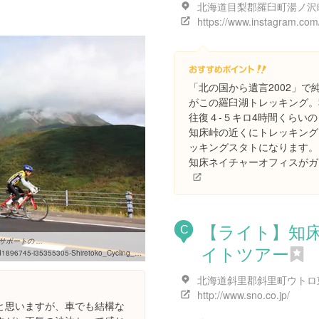
「北の国から遺言2002」
がこの羅臼湖トレッキング。
往復４-５キロ4時間くらい
知床峠の近くにトレッキング
ッキングスタトになります。
知床ネイチャーオフィスがガ
【ライト】知
C
ートの ...
イトツアー
ko_Cycling_Support_Daytours-Shari_cho_Shari_gun_Hokkaido.html
http://www.sno.co.jp/
と思いますが、車でも結構な