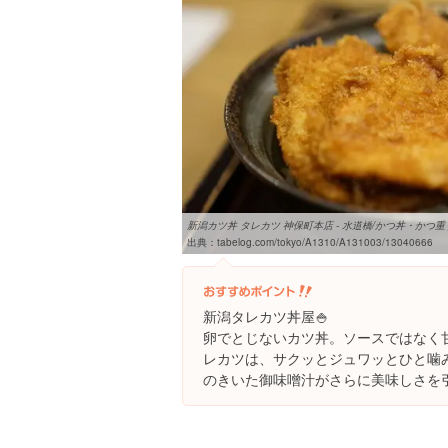
新潟カツ丼 タレカツ 神保町本店 - 水道橋/かつ丼・かつ重 
出典：
tabelog.com/tokyo/A1310/A131003/13040666
新潟タレカツ丼屋🍚
卵でとじないカツ丼。ソースではなく
レカツは、サクッとジュワッとひと噛
のきいた御味噌汁がさらに美味しさを