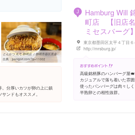
Hamburg Will
J
町店 【旧店
ミセスバーグ
http://mrsburg.jp/
とんかつ 丸七 静岡店（ 静岡市葵区黒金町 ）～玉子焼き＋カツ丼＝焼き ...
出典：
jyanigori.com/?p=11002
高級銘柄豚のハンバーグ屋🐖
カジュアルで落ち着いた雰囲
使ったバンバーグは肉々しく
丼。分厚いカツが卵の上に鎮
半熟卵との相性抜群。
ツサンドもオススメ。