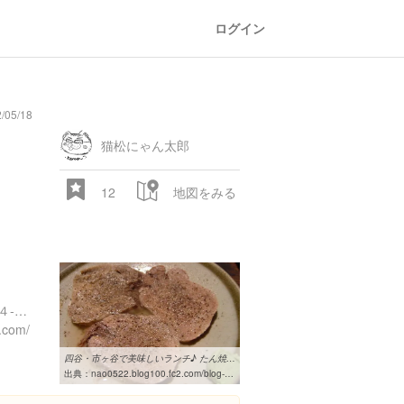
ログイン
05/18
猫松にゃん太郎
12
地図をみる
東京都新宿区四谷三栄町１４-４ 松啓ビル 1Ｆ
u.com/
四谷・市ヶ谷で美味しいランチ♪ たん焼き 忍 ＠四谷
出典：
nao0522.blog100.fc2.com/blog-entry-189.html