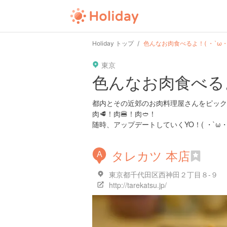
Holiday トップ
色んなお肉食べるよ！( ・`ω・
東京
色んなお肉食べるよ！
都内とその近郊のお肉料理屋さんをピック
肉🥩！肉🍔！肉🥙！
随時、アップデートしていくYO！( ・`ω・
タレカツ 本店
A
東京都千代田区西神田２丁目８-９
http://tarekatsu.jp/