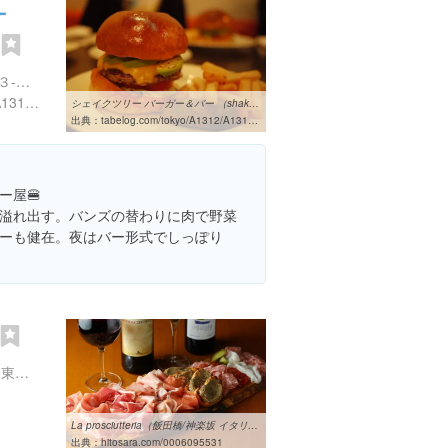
ー
東京都墨田区亀沢３丁目１３-６ 岩崎ビル 1F
https://tabelog.com/tokyo/A1312/A131201/13134063/
シェイクツリー バーガー＆バー （shake tree burger&bar） - 両国 ...
出典：
tabelog.com/tokyo/A1312/A131201/13134063
ー屋🍔
溢れ出す。バンズの替わりに肉で野菜
ーも健在。夜はバー形式でしっぽり
東京都新宿区神楽坂２丁目 東京都 新宿区神楽坂2-11-7 AY2ビル 1F
La prosciutteria（飯田橋/神楽坂 イタリアン）のグルメ情報 | ヒトサラ
出典：
hitosara.com/0006095531