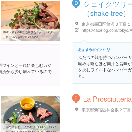
シェイクツリ
D
（shake tree）
御茶ノ水】600gの豪快なTボーンステーキにかぶりつけ！年末は“肉 ...
出典：
favy.jp/topics/18031
ふたつの顔を持つハンバーガ
噛めば噛むほど肉汁と旨味が
派ワインと一緒に楽しむカジ
を挟むワイルドなハンバーガ
場所から少し離れているので
と。
La Prosciutteria
F
五感で楽しむ、江戸の涼「ECO EDO 日本橋 2018」 (おでかけ動画 ...