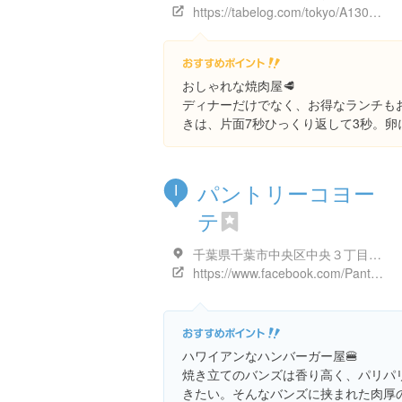
https://tabelog.com/tokyo/A1302/A130204/13212320/
おしゃれな焼肉屋🥩
ディナーだけでなく、お得なランチも
きは、片面7秒ひっくり返して3秒。卵
パントリーコヨー
I
テ
千葉県千葉市中央区中央３丁目１１-１１
https://www.facebook.com/Pantrycoyote/
ハワイアンなハンバーガー屋🍔
焼き立てのバンズは香り高く、パリパ
きたい。そんなバンズに挟まれた肉厚