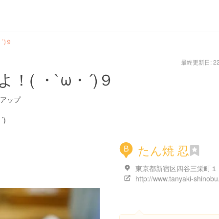
´)９
最終更新日: 22/
( ・`ω・´)９
アップ
´)
たん焼 忍
B
http://www.tanyaki-shinob