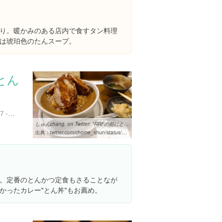
り。暖かみのある店内で食すタン料理
は琥珀色のたんスープ。
とん
東京都新宿区新宿３丁目１７-２１
しゅんchang. on Twitter: "RRFの前にとんかつの老舗「王ろじ」さんで ...
出典：
twitter.com/chome_shun/status/965232426334081026
。定番のとんかつ定食もさることなが