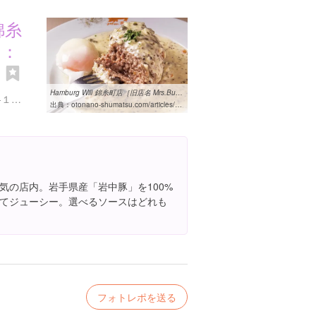
 錦糸
名：
】
Hamburg Will 錦糸町店［旧店名 Mrs.Burg］魅惑のハンバーグのグルメ ...
東京都墨田区太平４丁目６-１７ シェグランほり川
出典：
otonano-shumatsu.com/articles/2002
気の店内。岩手県産「岩中豚」を100%
てジューシー。選べるソースはどれも
フォトレポを送る