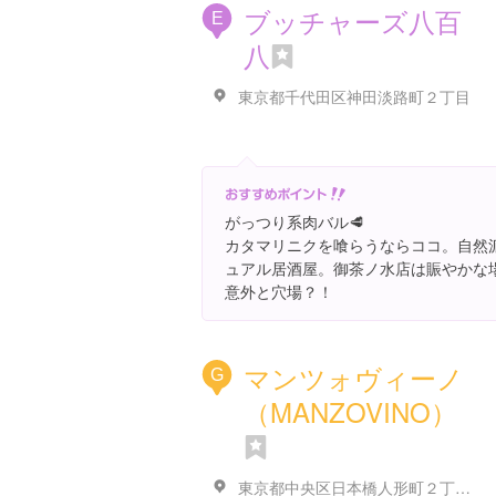
ブッチャーズ八百
E
八
東京都千代田区神田淡路町２丁目
がっつり系肉バル🥩
カタマリニクを喰らうならココ。自然
ュアル居酒屋。御茶ノ水店は賑やかな
意外と穴場？！
マンツォヴィーノ
G
（MANZOVINO）
東京都中央区日本橋人形町２丁目３１-１３