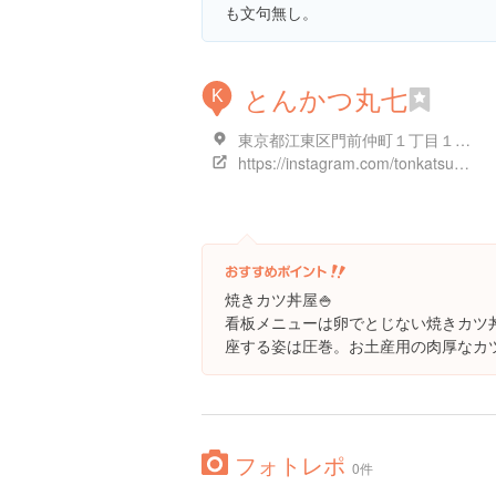
も文句無し。
とんかつ丸七
K
東京都江東区門前仲町１丁目１２-５
https://instagram.com/tonkatsu.07.monnaka
焼きカツ丼屋🍚
看板メニューは卵でとじない焼きカツ
座する姿は圧巻。お土産用の肉厚なカ
フォトレポ
0件