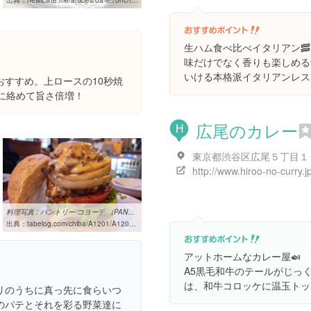
出典：
news.line.me/articles/oa-letronc/f7b451aea692
生ハム食べ比べイタリアン🥓
味だけでなく香りも楽しめる
いける本格派イタリアンレス
おすすめ。上ロースの10秒焼
に絡めて旨さ倍増！
広尾のカレー
H
東京都渋谷区広尾５丁目１
http://www.hiroo-no-curry.jp
料理写真 : パントリー コヨーテ （PANTRY COYOTE） - 葭川公園 ...
出典：
tabelog.com/chiba/A1201/A120101/12020222/dtlphotolst/1/smp2
アットホームなカレー屋🍛
A5黒毛和牛のテールがじっ
は、和牛コロッケに温玉トッ
リのうちに真っ先に食らいつ
のパテとそれを彩る野菜達に