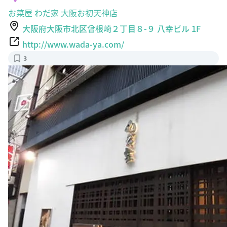
お菜屋 わだ家 大阪お初天神店
大阪府大阪市北区曾根崎２丁目８-９ 八幸ビル 1F
http://www.wada-ya.com/
3