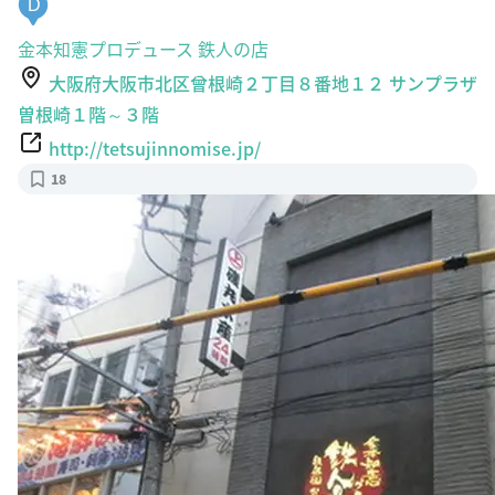
D
金本知憲プロデュース 鉄人の店
大阪府大阪市北区曾根崎２丁目８番地１２ サンプラザ
曽根崎１階～３階
http://tetsujinnomise.jp/
18