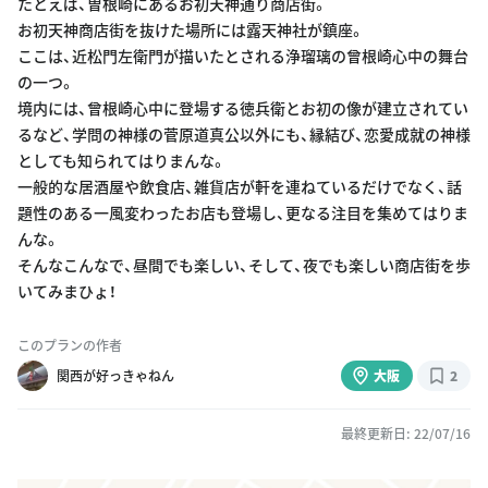
たとえば、曽根崎にあるお初天神通り商店街。
お初天神商店街を抜けた場所には露天神社が鎮座。
ここは、近松門左衛門が描いたとされる浄瑠璃の曾根崎心中の舞台
の一つ。
境内には、曾根崎心中に登場する徳兵衛とお初の像が建立されてい
るなど、学問の神様の菅原道真公以外にも、縁結び、恋愛成就の神様
としても知られてはりまんな。
一般的な居酒屋や飲食店、雑貨店が軒を連ねているだけでなく、話
題性のある一風変わったお店も登場し、更なる注目を集めてはりま
んな。
そんなこんなで、昼間でも楽しい、そして、夜でも楽しい商店街を歩
いてみまひょ！
このプランの作者
関西が好っきゃねん
大阪
2
最終更新日: 22/07/16