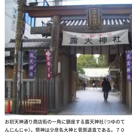
お初天神通り商店街の一角に鎮座する露天神社（つゆのて
んじんじゃ）。 祭神は少彦名大神と菅原道真である。 ７０