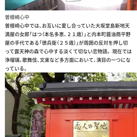
曽根崎心中
曽根崎心中では、お互いに愛し合っていた大坂堂島新地天
満屋の女郎「はつ（本名多恵、２１歳）」と内本町醤油商平野
屋の手代である「徳兵衛（２５歳）」が周囲の反対を押し切
って露天神の森で心中する淡くて切ない恋物語。 現在では
浄瑠璃、歌舞伎、文楽など多方面において、演目の一つにな
っている。