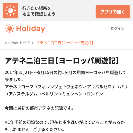
行きたい場所を
アプリで開く
地図で確認しよう
ログイン
Holiday トップ
アテネ二泊三日【ヨーロッパ周遊記】
アテネ二泊三日【ヨーロッパ周遊記】
2017年8月21日〜9月15日の約1ヶ月の期間ヨーロッパを周遊して
来ました。
アテネ→ローマ→フィレンツェ→ヴェネツィア→バルセロナ→パリ
→アムステルダム→ベルリン→ミュンヘン→ロンドン
今回は最初の都市アテネの記録です。
※1年半前の記録なので、現在と多少違いが出ていることがあるか
もしれません。ご了承ください。