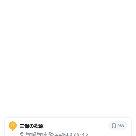
三保の松原
B
983
静岡県静岡市清水区三保１３３８-４５