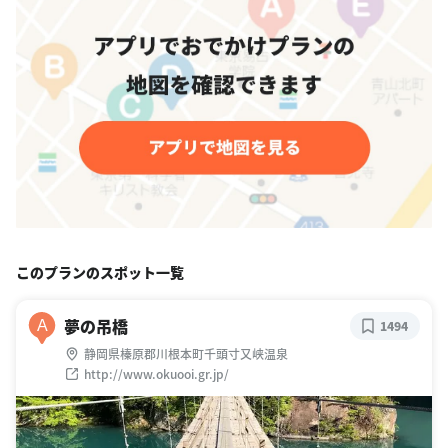
このプランのスポット一覧
夢の吊橋
A
1494
静岡県榛原郡川根本町千頭寸又峡温泉
http://www.okuooi.gr.jp/