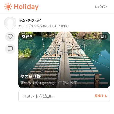
ログイン
キム・チクセイ
新しいプランを投稿しました
8年前
静岡
1
夢の吊り橋
夢の吊り橋→さわやか→三保の松原