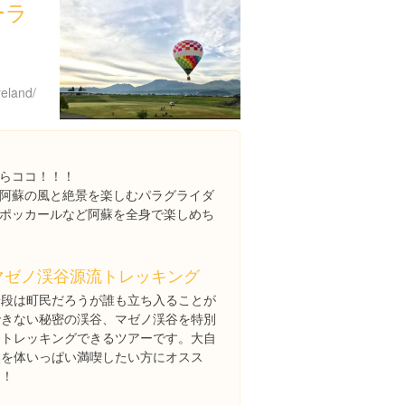
ーラ
reland/
らココ！！！
阿蘇の風と絶景を楽しむパラグライダ
ポッカールなど阿蘇を全身で楽しめち
マゼノ渓谷源流トレッキング
普段は町民だろうが誰も立ち入ることが
できない秘密の渓谷、マゼノ渓谷を特別
にトレッキングできるツアーです。大自
然を体いっぱい満喫したい方にオスス
メ！