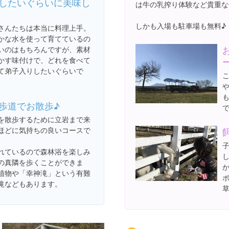
したいぐらいに美味し
は牛の乳搾り体験など貴重な
しかも入場も駐車場も無料♪
さんたちは本当に料理上手。
かな水を使って育てているの
いのはもちろんですが、素材
かす味付けで、どれを食べて
て弟子入りしたいぐらいで
歩道でお散歩♪
を散歩するために立岩まで来
ほどに気持ちの良いコースで
れているので森林浴を楽しみ
の真隣を歩くことができま
植物や「幸神滝」という有難
滝などもあります。