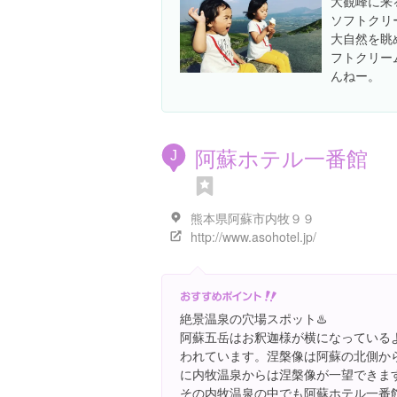
大観峰に来
ソフトクリ
大自然を眺
フトクリー
んねー。
阿蘇ホテル一番館
J
熊本県阿蘇市内牧９９
http://www.asohotel.jp/
絶景温泉の穴場スポット♨️
阿蘇五岳はお釈迦様が横になっている
われています。涅槃像は阿蘇の北側か
に内牧温泉からは涅槃像が一望できま
その内牧温泉の中でも阿蘇ホテル一番