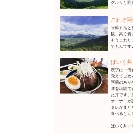
グルリと阿
これぞ阿
阿蘇五岳と
毯、高く青
もうこれだ
てもんです
ばいく丼
漢字は「倍
覚えでごめ
阿蘇のあか
味を堪能で
た丼です。
オーナーが
タレがまた
食べると元
ばいく丼／1