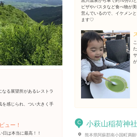
黒川温泉から車で約10分の
ピザやパスタなど食べ物が美
営んでいるので、イケメンと
ます♡
になる展望所があるレストラ
風を感じられ、つい大きく手
小萩山稲荷神
C
ビュー！
い日は本当に最高！！
熊本県阿蘇郡南小国町満願