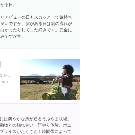
広がる日。
クリアビューの日もスカッとして気持ち
が良いですが、雲がある日は雲の流れが
面白かったりしてまた好きです。完全に
好みですが笑。
熊本県阿蘇郡産山村山鹿２１００-３
http://ubuyama.com/category/ubuyama-farm
には爽やかな風が通るうぶやま牧場。
動物との触れ合い・餌やり体験、ポニ
プライズがたくさん！時間帯によって