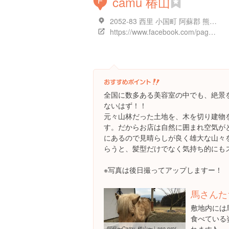
camu 椿山
F
2052-83 西里 小国町 阿蘇郡 熊本県 日本
https://www.facebook.com/pages/Camu-%E6%A4%BF%E5%B1%B1/350722451692654
全国に数多ある美容室の中でも、絶景
ないはず！！
元々山林だった土地を、木を切り建物
す。だからお店は自然に囲まれ空気が
にあるので見晴らしが良く雄大な山々
らうと、髪型だけでなく気持ち的にも
※写真は後日撮ってアップしますー！
馬さんた
敷地内には
食べている
阿蘇〜Camu 椿山〜 | aso-projectのブログ