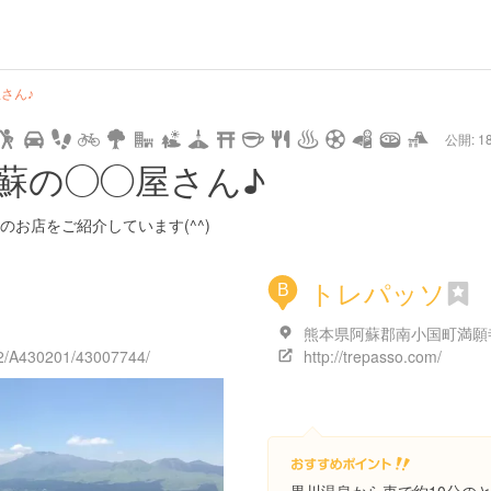
url
guide
hot
type
star
camera
home
settings
profile
print
rank
mail
lock
calendar
access
さん♪
公開: 18
pet
drive
walking
cycling
nature
stroll
art
camp
history
castle
temple
cafe
gourmet
onsen
outdoor
world
public bath
shopping
蘇の◯◯屋さん♪
heritage
kyoto
hyogo
お店をご紹介しています(^^)
トレパッソ
B
02/A430201/43007744/
http://trepasso.com/