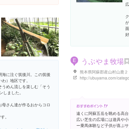
うぶやま牧場
E
明海に注ぐ筑後川。この筑後
いわ）地区です。
そうめん流しを楽しむ「そう
プンしました。
お母さん達が作るおからコロ
遠くに阿蘇五岳を眺める高台
です。
広い芝生の広場には遊具や小
ー乗馬体験など子供が喜ぶサ