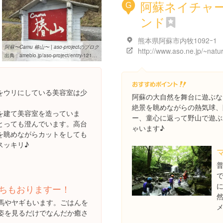
阿蘇ネイチャ
G
ンド
熊本県阿蘇市内牧1092ｰ1
阿蘇〜Camu 椿山〜 | aso-projectのブログ
http://www.aso.ne.jp/~natu
出典：
ameblo.jp/aso-project/entry-12132333473.html
をウリにしている美容室は少
阿蘇の大自然を舞台に遊ぶな
絶景を眺めながらの熱気球、
を建て美容室を造っていま
ー、童心に返って野山で遊ぶ
とっても澄んでいます。高台
ゃいます♪
を眺めながらカットをしても
スッキリ♪
ちもおりますー！
馬やヤギもいます。ごはんを
姿を見るだけでなんだか癒さ